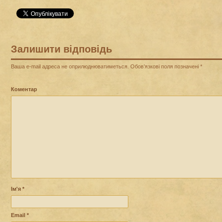
Залишити відповідь
Ваша e-mail адреса не оприлюднюватиметься.
Обов’язкові поля позначені
*
Коментар
Ім'я
*
Email
*