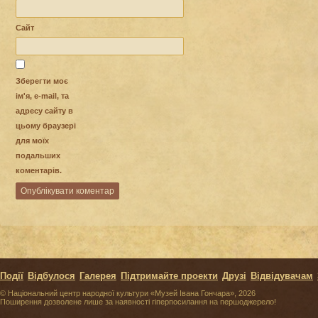
Сайт
Зберегти моє
ім'я, e-mail, та
адресу сайту в
цьому браузері
для моїх
подальших
коментарів.
Події
Відбулося
Галерея
Підтримайте проекти
Друзі
Відвідувачам
© Національний центр народної культури «Музей Івана Гончара», 2026
Поширення дозволене лише за наявності гіперпосилання на першоджерело!