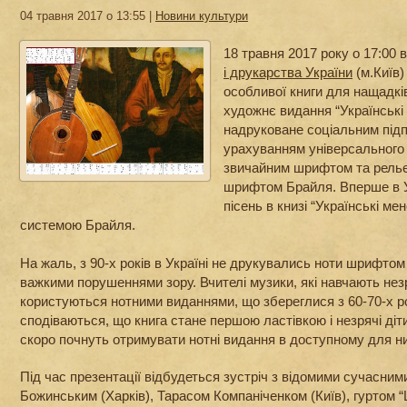
04 травня 2017 о 13:55 |
Новини культури
18 травня 2017 року о 17:00 
і друкарства України
(м.Київ)
особливої книги для нащадків
художнє видання “Українські
надруковане соціальним підп
урахуванням універсального
звичайним шрифтом та рель
шрифтом Брайля. Вперше в У
пісень в книзі “Українські ме
системою Брайля.
На жаль, з 90-х років в Україні не друкувались ноти шрифто
важкими порушеннями зору. Вчителі музики, які навчають нез
користуються нотними виданнями, що збереглися з 60-70-х р
сподіваються, що книга стане першою ластівкою
і незрячі діт
скоро почнуть отримувати нотні видання в доступному для ни
Під час презентації відбудеться зустріч з відомими сучасни
Божинським (Харків), Тарасом Компаніченком (Київ), гуртом “