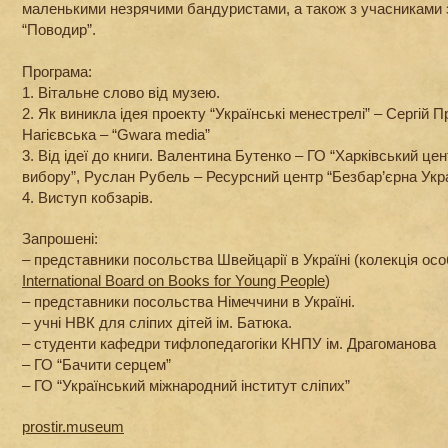
маленькими незрячими бандуристами, а також з учасниками
“Поводир”.
Програма:
1. Вітальне слово від музею.
2. Як виникла ідея проекту “Українські менестрелі” – Сергій 
Нагієвська – “Gwara media”
3. Від ідеї до книги. Валентина Бутенко – ГО “Харківський цен
вибору”, Руслан Рубель – Ресурсний центр “Безбар’єрна Укра
4. Виступ кобзарів.
Запрошені:
– представники посольства Швейцарії в Україні (колекція о
International Board on Books for Young People
)
– представники посольства Німеччини в Україні.
– учні НВК для сліпих дітей ім. Батюка.
– студенти кафедри тифлопедагогіки КНПУ ім. Драгоманова
– ГО “Бачити серцем”
– ГО “Український міжнародний інститут сліпих”
prostir.museum