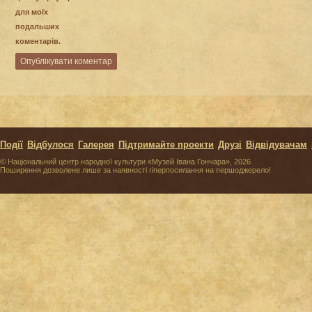
для моїх
подальших
коментарів.
Події
Відбулося
Галерея
Підтримайте проекти
Друзі
Відвідувачам
© Національний центр народної культури «Музей Івана Гончара», 2026
Поширення дозволене лише за наявності гіперпосилання на першоджерело!