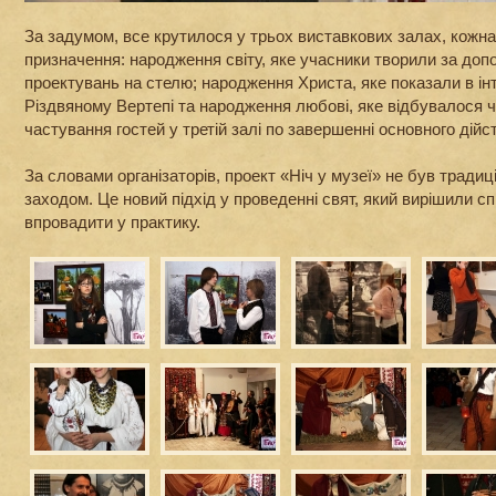
За задумом, все крутилося у трьох виставкових залах, кожна
призначення: народження світу, яке учасники творили за доп
проектувань на стелю; народження Христа, яке показали в і
Різдвяному Вертепі та народження любові, яке відбувалося 
частування гостей у третій залі по завершенні основного дійс
За словами організаторів, проект «Ніч у музеї» не був тради
заходом. Це новий підхід у проведенні свят, який вирішили с
впровадити у практику.