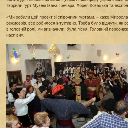
творили гурт Музею Івана Гончара, Хорея Козацька та експон
«Ми робили цей проект зі співочими гуртами, – каже Мирослав
режисерів, все робилося інтуїтивно. Треба було відчути, як 
в головній ролі, ми визначили, була пісня. Головний персонаж
наспіви».