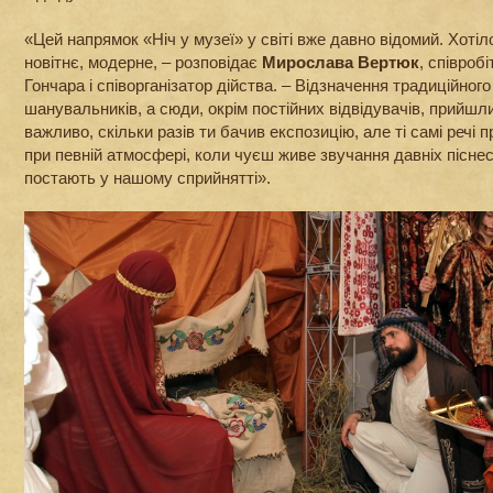
«Цей напрямок «Ніч у музеї» у світі вже давно відомий. Хоті
новітнє, модерне, – розповідає
Мирослава Вертюк
, співроб
Гончара і співорганізатор дійства. – Відзначення традиційного
шанувальників, а сюди, окрім постійних відвідувачів, прийшли
важливо, скільки разів ти бачив експозицію, але ті самі речі 
при певній атмосфері, коли чуєш живе звучання давніх піснес
постають у нашому сприйнятті».