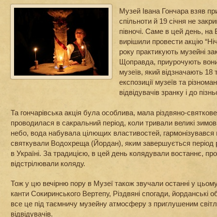
Музей Івана Гончара взяв пр
спільноти й 19 січня не закр
півночі. Саме в цей день, на
вирішили провести акцію “Ніч
року практикують музейні зак
Щоправда, приурочують вони
музеїв, який відзначають 18 
експозиції музеїв та різноман
відвідувачів зранку і до пізньо
Та гончарівська акція була особлива, мала різдвяно-святков
проводилася в сакральний період, коли тривали великі зимов
небо, вода набувала цілющих властивостей, гармонізувався 
святкували Водохреща (Йордан), яким завершується період р
в Україні. За традицією, в цей день колядували востаннє, пр
відстрілювали коляду.
Тож у цю вечірню пору в Музеї також звучали останні у цьому 
канти Сокиринського Вертепу, Різдвяні спогади, йорданські об
все це під таємничу музейну атмосферу з приглушеним світло
відвідувачів.