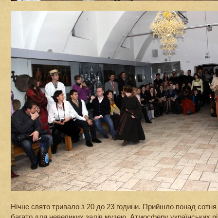
Нічне свято тривало з 20 до 23 години. Прийшло понад сотн
багато для невеликих залів музею. Атмосферу українських р