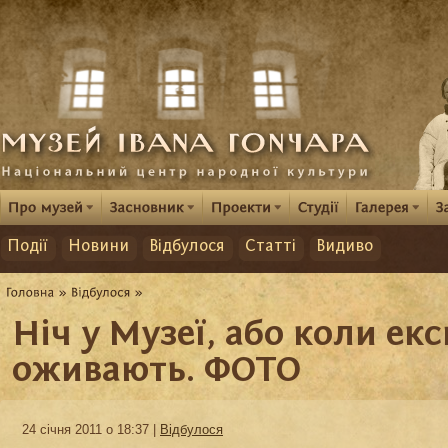
Події
Новини
Відбулося
Статті
Видиво
Ніч у Музеї, або коли ек
оживають. ФОТО
24 січня 2011 о 18:37 |
Відбулося