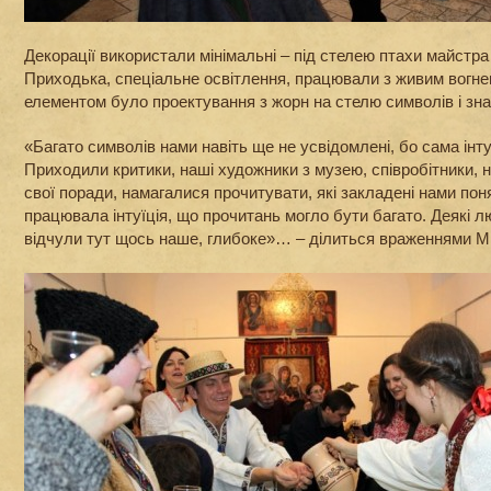
Декорації використали мінімальні – під стелею птахи майстра
Приходька, спеціальне освітлення, працювали з живим вогнем
елементом було проектування з жорн на стелю символів і зна
«Багато символів нами навіть ще не усвідомлені, бо сама інт
Приходили критики, наші художники з музею, співробітники, н
свої поради, намагалися прочитувати, які закладені нами поня
працювала інтуїція, що прочитань могло бути багато. Деякі 
відчули тут щось наше, глибоке»… – ділиться враженнями М