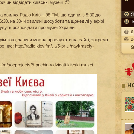
ричин відвідати київські музеї»
🙂
а хвилях
Радіо Київ – 98 FM
, щогодини, з 9:30 до
Я
6:30, на 30-ій хвилині щосуботи та щонеділі у ефірі
Т
удуть розповідати про музеї України.
Д
В
рім того, записи можна прослухати на сайті, зокрема
ро нас
:
http://radio.kiev.fm/…/5-pr…/naykrasciy-
К
ev.fm/socprojects/5-prichin-vidvidati-kiivski-muzei
Н