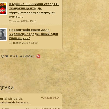
В Буші на Вінниччині створять
Ткацький центр, де
відроджуватимуть народне
ремесло
20 липня 2019 о 13:16
Презентація книги Алли
Українець “Традиційний одяг
Рівненщини”
16 травня 2019 о 13:00
Підпишіться на Google+
ДГУКИ
7/08/2026 08:04
erial sinusitis
:
ial sinusitis
bacterial s...