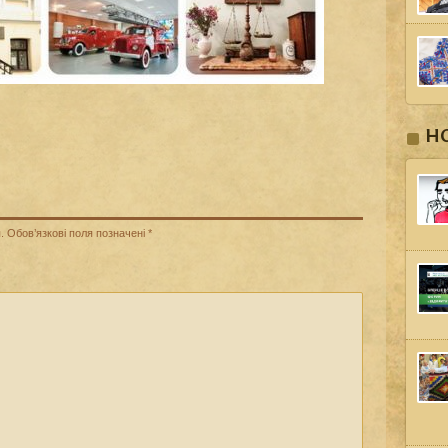
Н
.
Обов’язкові поля позначені
*