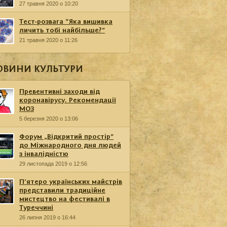
27 травня 2020 о 10:20
Тест-розвага “Яка вишивка
личить тобі найбільше?”
21 травня 2020 о 11:26
ОВИНИ КУЛЬТУРИ
Превентивні заходи від
коронавірусу. Рекомендації
МОЗ
5 березня 2020 о 13:06
Форум „Відкритий простір”
до Міжнародного дня людей
з інвалідністю
29 листопада 2019 о 12:56
П’ятеро українських майстрів
представили традиційне
мистецтво на фестивалі в
Туреччині
26 липня 2019 о 16:44