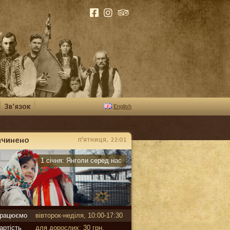
English
ачинено
п'ятниця, 22:01
арантин
1 січня:
Янголи серед нас
рацюємо
вівторок-неділя, 10:00-17:30
артість
для дорослих: 30 грн,