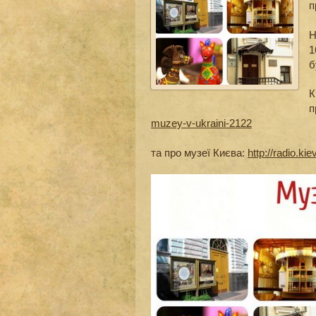
п
Н
1
б
К
п
muzey-v-ukraini-2122
та про музеї Києва:
http://radio.ki