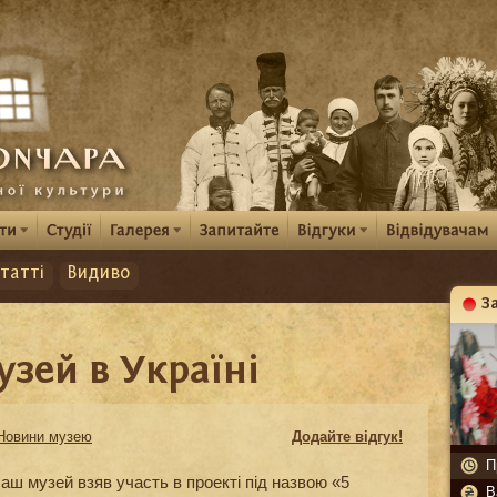
татті
Видиво
З
К
зей в Україні
Новини музею
Додайте відгук!
П
аш музей взяв участь в проекті під назвою «5
В