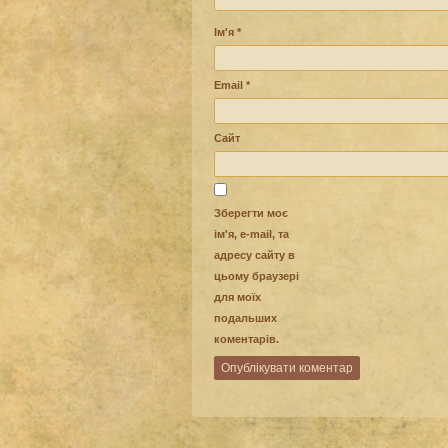
Ім'я
*
Email
*
Сайт
Зберегти моє
ім'я, e-mail, та
адресу сайту в
цьому браузері
для моїх
подальших
коментарів.