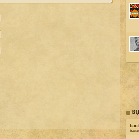
ВІ
bact
bacter