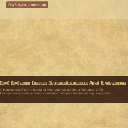
Події
Відбулося
Галерея
Підтримайте проекти
Друзі
Відвідувачам
© Національний центр народної культури «Музей Івана Гончара», 2026
Поширення дозволене лише за наявності гіперпосилання на першоджерело!