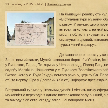
13 листопада 2015 о 14:23 |
Новини культури
На Львівщині реалізують кул
«Віртуальні тури музеями обл
цікаво». У рамках цього про
інтерактивну
карту
, на якій 
місця в області, вирушити у
спланувати цікавий, пізнава
туристичний маршрут.
До зазначеного проекту уже 
Золочівський замки, Музей визвольної боротьби України, Іст
у Винниках, Палац Потоцьких у Червонограді, Палац Бандінел
садибу Маркіяна Шашкевича у с. Підлисся Золочівського рай
Виговського у с. Руда Жидачівського району, церкву Св. Пара
ст.) та церкву Юра у Дрогобичі (XV ст.), інформує прес-служ
Віртуальний тур має унікальний дизайн і містить низку сфер
можливістю переходів з одного виставкового залу в інший, з 
та виходу з об’єкта, огляду загальної панорами місця.