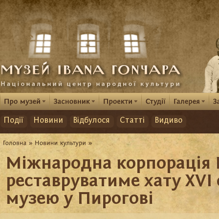
Події
Новини
Відбулося
Статті
Видиво
Міжнародна корпорація
реставруватиме хату XVI с
музею у Пирогові