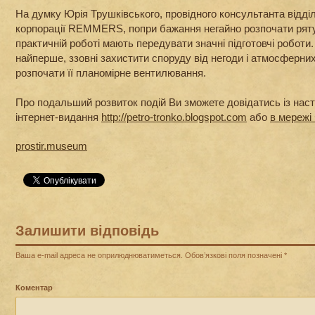
На думку Юрія Трушківського, провідного консультанта відд
корпорації REMMERS, попри бажання негайно розпочати ряту
практичній роботі мають передувати значні підготовчі роботи
найперше, ззовні захистити споруду від негоди і атмосферних
розпочати її планомірне вентилювання.
Про подальший розвиток подій Ви зможете довідатись із наст
інтернет-видання
http://petro-tronko.blogspot.com
або
в мережі
prostir.museum
Залишити відповідь
Ваша e-mail адреса не оприлюднюватиметься.
Обов’язкові поля позначені
*
Коментар