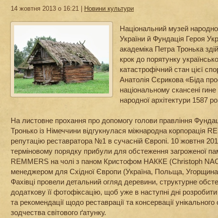
14 жовтня 2013 о 16:21 |
Новини культури
Національний музей народної
України й Фундація Героя Ук
академіка Петра Тронька зді
крок до порятунку українсько
катастрофічний стан цієї спо
Анатолія Сєрикова «Біда про
національному скансені гине 
народної архітектури 1587 ро
На листовне прохання про допомогу голови правління Фундац
Тронько із Німеччини відгукнулася міжнародна корпорація 
репутацію реставратора №1 в сучасній Європі. 10 жовтня 201
терміновому порядку прибули для обстеження загроженої пам
REMMERS на чолі з паном Кристофом НАККЕ (Christoph NAC
менеджером для Східної Європи (Україна, Польща, Угорщина, 
Фахівці провели детальний огляд деревини, структурне обст
додаткову її фотофіксацію, щоб уже в наступні дні розробити
та рекомендації щодо реставрації та консервації унікального 
зодчества світового ґатунку.