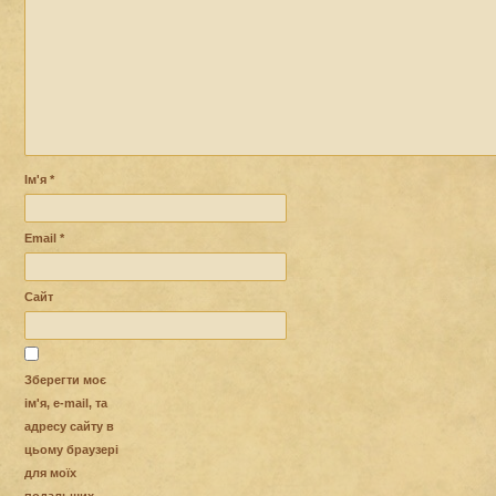
Ім'я
*
Email
*
Сайт
Зберегти моє
ім'я, e-mail, та
адресу сайту в
цьому браузері
для моїх
подальших