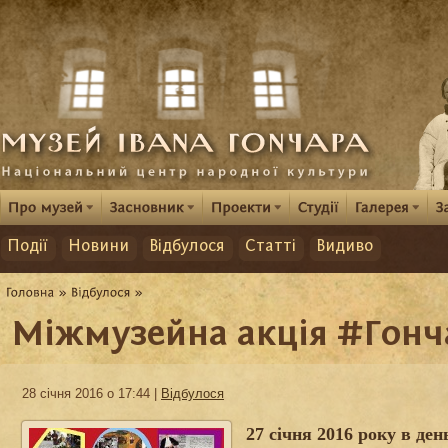
Події
Новини
Відбулося
Статті
Видиво
Міжмузейна акція #Гонч
28 січня 2016 о 17:44 |
Відбулося
27 січня
2016 року
в ден