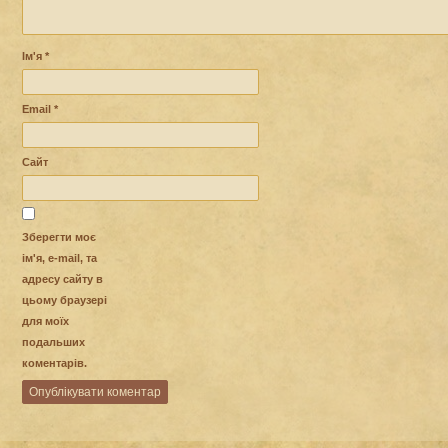
Ім'я
*
Email
*
Сайт
Зберегти моє
ім'я, e-mail, та
адресу сайту в
цьому браузері
для моїх
подальших
коментарів.