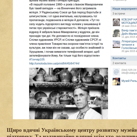
Щиро вдячні Українському центру розвитку музейн
підтримку.
Та н
адзвичайно вдячні усім хто долучив