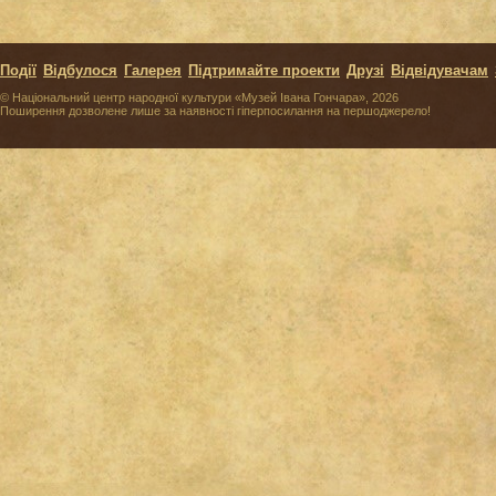
Події
Відбулося
Галерея
Підтримайте проекти
Друзі
Відвідувачам
© Національний центр народної культури «Музей Івана Гончара», 2026
Поширення дозволене лише за наявності гіперпосилання на першоджерело!