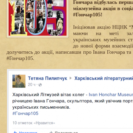
Гончара відбулась перш
міжмузейна акція в соці
#Гончар105!
Ініціював акцію НЦНК “М
маючи на меті залу
українських музейних ст
до нової форми взаємоді
д
олучитись до акції, написавши про Івана Гончара т
#Гончар105.