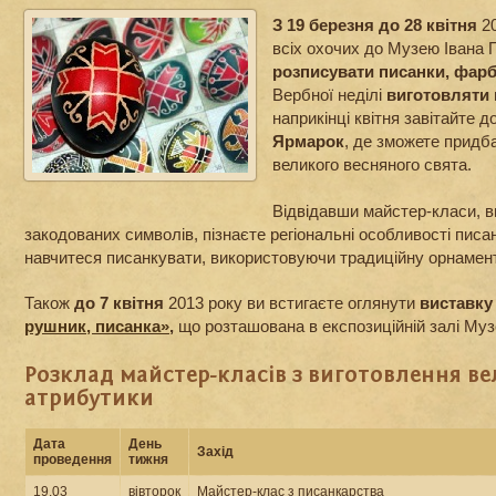
З 19 березня до 28 квітня
20
всіх охочих до Музею Івана 
розписувати писанки, фар
Вербної неділі
виготовляти 
наприкінці квітня завітайте 
Ярмарок
, де зможете придб
великого весняного свята.
Відвідавши майстер-класи, ви
закодованих символів, пізнаєте регіональні особливості писа
навчитеся писанкувати, використовуючи традиційну орнамент
Також
до 7 квітня
2013 року ви встигаєте оглянути
виставк
рушник, писанка»
,
що розташована в експозиційній залі Муз
Розклад майстер-класів з виготовлення в
атрибутики
Дата
День
Захід
проведення
тижня
19.03
вівторок
Майстер-клас з писанкарства