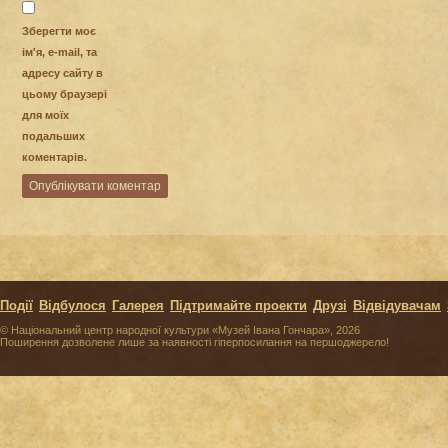
Зберегти моє
ім'я, e-mail, та
адресу сайту в
цьому браузері
для моїх
подальших
коментарів.
Події
Відбулося
Галерея
Підтримайте проекти
Друзі
Відвідувачам
© Національний центр народної культури «Музей Івана Гончара», 2026
Поширення дозволене лише за наявності гіперпосилання на першоджерело!