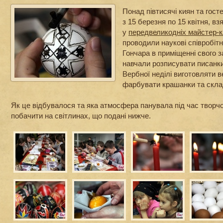
Понад півтисячі киян та гост
з 15 березня по 15 квітня, вз
у
передвеликодніх майстер-
проводили наукові співробіт
Гончара в приміщенні свого з
навчали розписувати писанки
Вербної неділі виготовляти в
фарбувати крашанки та скла
Як це відбувалося та яка атмосфера панувала під час творчо
побачити на світлинах, що подані нижче.