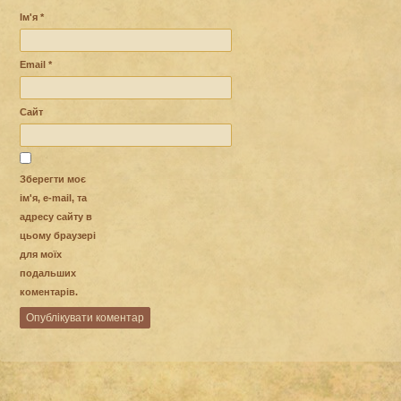
Ім'я
*
Email
*
Сайт
Зберегти моє
ім'я, e-mail, та
адресу сайту в
цьому браузері
для моїх
подальших
коментарів.