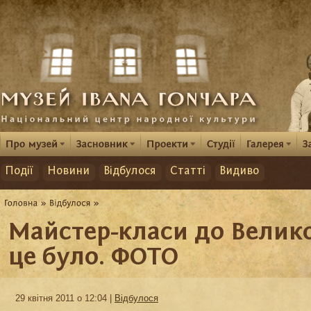
Події
Новини
Відбулося
Статті
Видиво
Майстер-класи до Велико
це було. ФОТО
29 квітня 2011 о 12:04 |
Відбулося