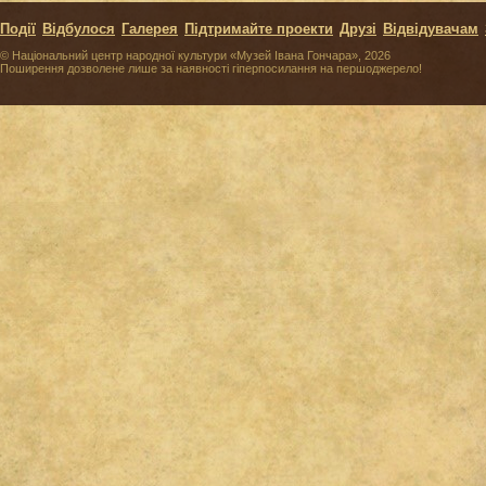
Події
Відбулося
Галерея
Підтримайте проекти
Друзі
Відвідувачам
© Національний центр народної культури «Музей Івана Гончара», 2026
Поширення дозволене лише за наявності гіперпосилання на першоджерело!