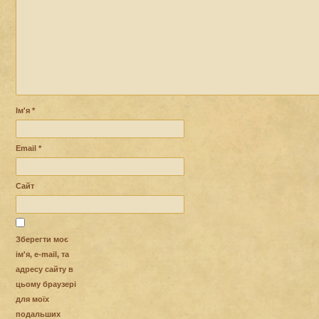
Ім'я
*
Email
*
Сайт
Зберегти моє
ім'я, e-mail, та
адресу сайту в
цьому браузері
для моїх
подальших