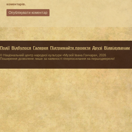
коментарів.
Події
Відбулося
Галерея
Підтримайте проекти
Друзі
Відвідувачам
© Національний центр народної культури «Музей Івана Гончара», 2026
Поширення дозволене лише за наявності гіперпосилання на першоджерело!