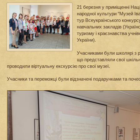
21 березня у приміщенні Нац
народної культури “Музей Іва
тур Всеукраїнського конкурс
навчальних закладів (Україн
туризму і краєзнавства учні
України).
Учасниками були школярі з рі
що представляли свої шкільні
проводили віртуальну екскурсію про свої музеї.
Учасники та переможці були відзначені подарунками та поче