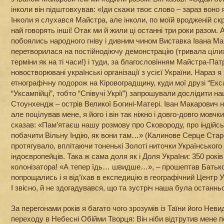
інколи він підштовхував: «Іди скажи твоє слово – зараз воно
Інколи я слухався Майстра, але інколи, по моїй вродженій ск
най говорять інші! Отак ми й жили ці останні три роки разом.
побоялись народного гніву і дивним чином Виставка Івана М
перетворилася на постійнодіючу демонстрацію (тривала цілих
терміни як на ті часи!) і туди, за благословінням Майстра-Па
новостворювані українські організації з усієї України. Нараз я
етнографічну подорож на Кіровоградщину, куди мої друзі “Екса
“Уксампійці”, тобто “Співучі Укрії”) запрошували дослідити н
Стоунхендж – острів Великої Богині-Матері. Іван Макарович 
але поцілував мене, я його і він так ніжно і довго-довго мовчки
сказав: «Пам’ятаєш нашу розмову про Сковороду, про індійсь
побачити Вільну Індію, як вони там…» (Калинове Серце Ста
протягувало, вплітаючи тоненькі Золоті ниточки Українського
індоєвропейців. Така ж сама доля як і Доля України: 350 років
колонізатора! «А тепер їдь… швидше…», – прошептав Батько 
попрощались і я від’їхав в експедицію в географічний Центр 
І звісно, й не здогадувався, що та зустріч наша була остан
За перегонами років я багато чого зрозумів із Таїни його Нев
переходу в Небесні Обійми Творця: Він ніби відтрутив мене п