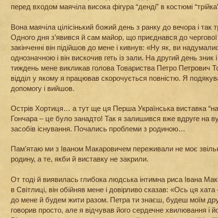
перед входом маячіла висока фігура “денді” в костюмі “трійка
Вона маячіла цілісінький божий день з ранку до вечора і так 
Одного дня з’явився й сам майор, що приєднався до чергової ек
закінченні він підійшов до мене і кивнув: «Ну як, ви надумал
однозначною і він вискочив геть із зали. На другий день зник і
тиждень мене викликав голова Товариства Петро Петрович Т
відділ у якому я працював скорочується повністю. Я подякув
допомогу і вийшов.
Острів Хортиця… а тут ще ця Перша Українська виставка “нац
Гончара – це було занадто! Так я залишився вже вдруге на ву
засобів існування. Почались проблеми з родиною…
Пам’ятаю ми з Іваном Макаровичем переживали не моє звільн
родину, а те, якби й виставку не закрили.
От тоді й виявилась глибока людська інтимна риса Івана Мак
в Світлиці, він обійняв мене і довірливо сказав: «Ось ця хата
до мене й будем жити разом. Петра ти знаєш, будеш моїм др
говорив просто, але я відчував його сердечне хвилювання і й