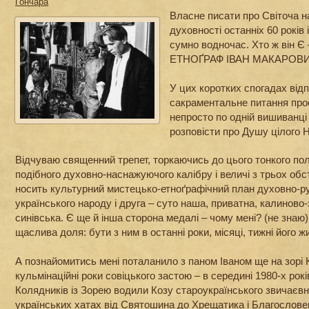
Гончара
Власне писати про Світоча н
духовності останніх 60 років і
сумно водночас. Хто ж він 
ЕТНОҐРАФ ІВАН МАКАРОВ
У цих коротких спогадах відп
сакраментальне питання про
непросто по одній вишиванці 
розповісти про Душу цілого 
Відчуваю священний трепет, торкаючись до цього тонкого по
подібного духовно-наснажуючого калібру і величі з трьох обс
носить культурний мистецько-етноґрафічний план духовно-ру
українського народу і друга – суто наша, приватна, калиново
синівська. Є ще й інша сторона медалі – чому мені? (не знаю
щаслива доля: бути з ним в останні роки, місяці, тижні його 
А познайомитись мені поталанило з паном Іваном ще на зорі 
кульмінаційні роки совіцького застою – в середині 1980-х рокі
Колядників із Зорею водили Козу староукраїнського звичаєвн
українських хатах від Святошина до Хрещатика і Благословен