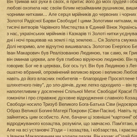
Він тримав мої руки в своїх, я притис його до моїх грудей і о
любові охопила нас своїм білим незайманим рушником, виши
чорними нитками… Але серця мрійників до червоних і чорни
Золотої Радісної Барви Свободи! І цими Золотими нитками, які
тисячі витворів Чарівного Мистецтва в Єдиний Вінок Українсь
з нас, українських мрійників і Казкарів ті Золоті нитки уєднув
дні і ночі працював на землі і під землею… Ся Золота смужка
Долі незримо, але відчутно вишивалась Золотою Енергією Без
Іван Макарович був Реалізованою Людиною, так само, як Гри
він оминав церкви, але був глибоко віруючою людиною. Він п
говорив: Бог не в церквах, Бог ось тут. Він був Людиною з Ле
ошатно вбраний, опромінений великою вірою і великою Любов
навіть до його власних гнобителів – благородне Просвітлене
шляхетного гніву”, до зло-діячів, дуже легко одходило – він п
наполегливим у досягненні Спільної Мети: Свободи! Краси! П
гомоніли і про справжнє духовне відродження славного Козац
Свободи носило Тризуб Великого Бога-Батька Сіви (індоєвроп
Образ Великої Богині-Матері Покрови (Сіви-Пасіки). Навіть п
зайнятись цим особисто. Але, бачачи ці зовнішні “картонні” 
відроджуваного козацтва, розуміли, що завчасно. Пам’ятаю, ві
Але на всі установчі 3’їзди – і козацтва, і кобзарства, і краєз
з Іваном Макаровичем ми ходили разом. Він казав: «Сідай біл