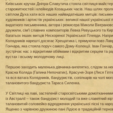
Київських кручах Дніпра-Славутича стояла світлиця-майстер
старожитностей і клейнодів Козацьких часів. Наш шлях проля
світлом Духа хати всіх наших найвидатніших митців: письменн
художників і артистів українських: великої нашої української 
видатного письменника, актора і режисера Миколи Вінграновс
дружили, сім’ї славних композиторів Левка Ревуцького та Ки
багатьох інших митців Нескореної Української Плеяди. Напри
Колядників нарешті досягає Хрещатика і, прямуючи повз Лавр
Гончара, яка стояла поруч самого Дому-Колекції. Іван Гончар
зустрічає нас з відкритими обіймами і відкритим серцем та 
вустах і всьому молодечому лиці.
Першою заходить маленька дівчинка-ангелятко, слідом за не
Красна Коляда (Галина Непочатих), Красуня-Зоря (Леся Гіптен
та вся ватага Колядників, бандуристів, сопілкарів на чолі мо
талановитого бандуриста Тараса Силенка.
У Світлиці на лаві, застеленій старосвітськими домотканними
із Австралії – також бандурист молодий та вже славетний вір
талановитий соловейко відродження української пісні та нар
Ященко з чарівною дружиною пані Лідією в традиційній терн