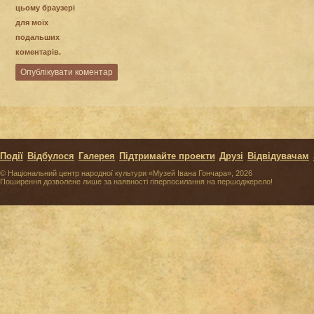
цьому браузері
для моїх
подальших
коментарів.
Події
Відбулося
Галерея
Підтримайте проекти
Друзі
Відвідувачам
© Національний центр народної культури «Музей Івана Гончара», 2026
Поширення дозволене лише за наявності гіперпосилання на першоджерело!