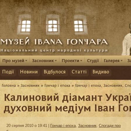
Події
Новини
Відбулося
Статті
Видиво
Калиновий діамант Украї
духовний медіум Іван Го
20 серпня 2010 о 19:41 |
Гончар і епоха
,
Засновник
,
Спогади про