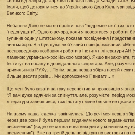
світом від Лаври до Харкова і Львова і аж до Канади, США, Є
їхали, щоб доторкнутися до Українського Дива Культури звідус
Великого Світу.
Небачене Диво не могло пройти повз “недремне око” тих, хто
“недопущати”. Одного вечора, коли я повертався з роботи, бі
зупинив один у штатському, показав посвідчення і представи
чині майора. Він був дуже люб’язний і поінформований. «Мені
несправедливо позбавили роботи в Інституті літератури АН У
ламаною українсько-російською мовою). Якщо ви захочете, т
Інститут на посаду відповідального секретаря. Але, розумієт
прихильників РУХу… Потім, ваша перша збірка поезій лежить
більше десяти років… Ми допоможемо її видати…»
Що мені було казати на таку перспективну пропозицію я знав, 
“Я вам дуже вдячний за співчуття, але, розумієте, період моєї
літератури завершився, тож Інститут мене більше не цікавит
На цьому наша “сделка” закінчилась. (До речі моя перша збір
через два роки й була першим виданням нового видавництва
письменник” (видно не хотіла вона виходити у колишньому в
письменник”). Вже на третій день по відкриттю виставки на под