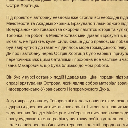
Острів Хортицю.
Під проектом автобану невдовзі вже стояли всі необхідні підп
Міністерств та Академії України. Бракувало тільки одного під
Всеукраїнського товариства охорони пам’яток історії та куль
Толочка. На роботі, в Міністерствах мені давали зрозуміти, щ
мовляв, не тратьте, куме, сили, «наше дєло правоє, ми побєді
був звернутися до газет – піднялось море громадського гніву 
Дніпро і автобану через Острів Хортиця було нарешті призуп
перепочинок між цими баталіями і проходив все частіше й час
Івана Макаровича, що була близько до моєї роботи.
Він був у курсі останніх подій і давав мені цінні поради, під
справі врятування Острова, який являв собою матеріалізова
Індоєвропейсько-Українського Непереможного Духа.
А тут якраз у нашому Товаристві сталась новина: після рекон
відкриття двох нових виставкових залів. І якось між наших 
задушевних бесід з Майстром я обережно висловив мою зад
повну художню та етнографічну виставку робіт з унікальної, єд
– але на всіх всеслов’янських теренах, колекції народного м