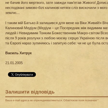
не бачив його мертвого, зате завжди пам’ятав Живого! Допис
несподівані зимово-білі калинові кетяги сліз вискочили з мого
землю…
І таким мій Батько й залишився для мене на Віки Живий!» Ві
Калиновий Медіум (Медіум – це Посередник між видимим мат
людей і Невидимим Тонким Божественним Макро-світом Всесві
після 9 років розлуки з любою моєму серцю Україною після всі
та Європі нараз зупиняюсь і запитую себе: чи не це була ост
Василь Хитрук
21.01.2005
Залишити відповідь
Ваша e-mail адреса не оприлюднюватиметься.
Обов’язкові поля позначені
*