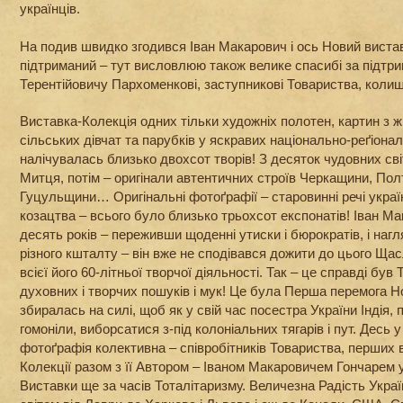
українців.
На подив швидко згодився Іван Макарович і ось Новий виста
підтриманий – тут висловлюю також велике спасибі за підтр
Терентійовичу Пархоменкові, заступникові Товариства, коли
Виставка-Колекція одних тільки художніх полотен, картин з ж
сільських дівчат та парубків у яскравих національно-реґіона
налічувалась близько двохсот творів! З десяток чудовних св
Митця, потім – оригінали автентичних строїв Черкащини, По
Гуцульщини… Оригінальні фотоґрафії – старовинні речі украї
козацтва – всього було близько трьохсот експонатів! Іван М
десять років – переживши щоденні утиски і бюрократів, i нагл
різного кшталту – він вже не сподівався дожити до цього Ща
всієї його 60-літньої творчої діяльності. Так – це справді був 
духовних і творчих пошуків і мук! Це була Перша перемога Но
збиралась на силі, щоб як у свій час посестра України Індія, 
гомоніли, виборсатися з-під колоніальних тягарів і пут. Десь у
фотоґрафія колективна – співробітників Товариства, перших 
Колекції разом з її Автором – Іваном Макаровичем Гончарем 
Виставки ще за часів Тоталітаризму. Величезна Радість Укра