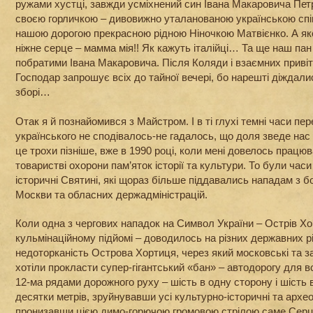
ружами хустці, завжди усміхнений син Івана Макаровича Петр
своєю горличкою – дивовижно уталанованою українською сп
нашою дорогою прекрасною рідною Ніночкою Матвієнко. А яке
ніжне серце – мамма мія!! Як кажуть італійці… Та ще наш пан 
побратими Івана Макаровича. Після Коляди і взаємних приві
Господар запрошує всіх до тайної вечері, бо нарешті діждалис
зборі…
Отак я й познайомився з Майстром. І в ті глухі темні часи пе
українського не сподівалось-не гадалось, що доля зведе нас
це трохи пізніше, вже в 1990 році, коли мені довелось працю
товаристві охорони пам’яток історії та культури. То були час
історичні Святині, які щораз більше піддавались нападам з б
Москви та обласних держадміністрацій.
Коли одна з чергових нападок на Символ України – Острів Х
кульмінаційному підйомі – доводилось на різних державних р
недоторканість Острова Хортиця, через який московські та зап
хотіли прокласти супер-гігантський «бан» – автодорогу для вс
12-ма рядами дорожного руху – шість в одну сторону і шість в
десятки метрів, зруйнувавши усі культурно-історичні та архео
пронизавши цією димо-горючою громовою стрілою саме Серц