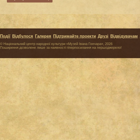
Події
Відбулося
Галерея
Підтримайте проекти
Друзі
Відвідувачам
© Національний центр народної культури «Музей Івана Гончара», 2026
Поширення дозволене лише за наявності гіперпосилання на першоджерело!