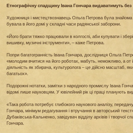
Етнографічну спадщину Івана Гончара видаватимуть без
Художниця і мистецтвознавець Ольга Петрова була знайома з
бувала в його домі у складні часи радянської заборони.
«Його брати тяжко працювали в колгоспі, аби купувати і зберіг
вишивку, музичні інструменти», – каже Петрова.
Попри багатогранність Івана Гончара, дослідниця Ольга Петр
«молодим вчитися на його роботах, мабуть, неможливо, а от 
діяльність як збирача, культуролога – це дійсно масштаб, я
багатьох».
Подорожні нотатки, замітки з народного промислу Івана Гон
відомі лише науковцям. У ювілейний рік ці праці планують ви
«Така робота потребує глибокого наукового аналізу, передач
Гончара, мінімум редагування і втручання в авторський текст»
Дубаківська-Кальненко, завідувач відділу архівів і творчої 
Гончара.