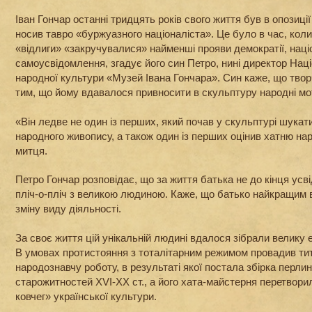
Іван Гончар останні тридцять років свого життя був в опозиції
носив тавро «буржуазного націоналіста». Це було в час, кол
«відлиги» «закручувалися» найменші прояви демократії, наці
самоусвідомлення, згадує його син Петро, нині директор Нац
народної культури «Музей Івана Гончара». Син каже, що творч
тим, що йому вдавалося привносити в скульптуру народні мо
«Він ледве не один із перших, який почав у скульптурі шукати
народного живопису, а також один із перших оцінив хатню нар
митця.
Петро Гончар розповідає, що за життя батька не до кінця ус
пліч-о-пліч з великою людиною. Каже, що батько найкращим
зміну виду діяльності.
За своє життя цій унікальній людині вдалося зібрали велику
В умовах протистояння з тоталітарним режимом провадив тит
народознавчу роботу, в результаті якої постала збірка перли
старожитностей XVI-XX ст., а його хата-майстерня перетвори
ковчег» української культури.