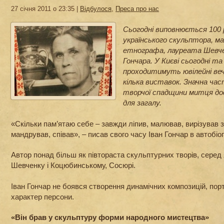
27 січня 2011 о 23:35 |
Відбулося
,
Преса про нас
Сьогодні виповнюється 100 р
українського скульптора, ма
етнографа, лауреата Шевченк
Гончара. У Києві сьогодні та
проходитимуть ювілейні веч
кілька виставок. Значна час
творчої спадщини митця до
для загалу.
«Скiльки пам’ятаю себе – завжди лiпив, малював, вирiзував з
мандрував, співав», – писав свого часу Іван Гончар в автобіог
Автор понад більш як півтораста скульптурних творів, серед
Шевченку і Коцюбинському, Сосюрі.
Іван Гончар не боявся створення динамічних композицій, порт
характер персони.
«Він брав у скульптуру форми народного мистецтва»