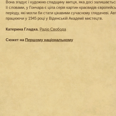
Вона згадує і художню спадщину митця, яка досі залишаєть
її словами, у Гончара є ціла серія картин краєвидів європейс
періоду, які могли би стати цікавими сучасному глядачеві. Ав
працюючи у 1945 році у Віденській Академії мистецтв.
Катерина Гладка
,
Радіо Свобода
Сюжет на
Першому національному