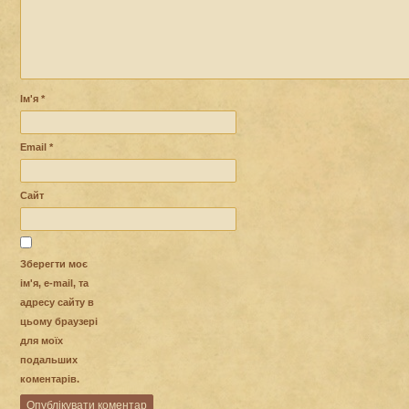
Ім'я
*
Email
*
Сайт
Зберегти моє
ім'я, e-mail, та
адресу сайту в
цьому браузері
для моїх
подальших
коментарів.