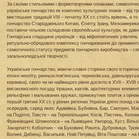
За своїми стильовими і формотворчими ознаками, символічн
українське гончарство як комплекс культурних знаків – від т
мистецьких традицій VІІІ – початку ХХ ст. стоїть врівень, а т
гончарство Стародавнього Китаю, Єгипту, Ірану, Мезоамерики, 
постаючи чільною складовою європейської культури, як давньо
Гончарська спадщина українців – від міфопоетичних уявлень 
ритуально-обрядового комплексу гончарювання до орнамент
семіотичного статусу предметів гончарного виробництва – ся
загальнолюдської творчості.
Українське гончарство, маючи славні сторінки свого історично
епохи неоліту, ранньослов’янська, черняхівська, давньорусь
кераміка), свого чи не найвищого рівня досягло в XVII – XVIII 
високоякісного посуду, іграшки, кахлів, архітектурних елемен
рельєфних і мальованих кружал, прямокутних плиток з орнам
першій третині ХХ ст. у різних регіонах України діяло понад с
осередків, серед яких: Адамівка, Бубнівка, Бар, Смотрич, 
на Поділлі; Товсте – на Тернопільщині; Косів, Пистинь, Коломи
Франківщині; Шпиколоси – на Львівщині; Ужгород, Хуст, Вільх
Закарпатті; Коболчин – на Буковині; Рокита, Дубровиця, Троя
Волині; Дибинці, Васильків, Нові Петрівці, Віта Поштова – на 