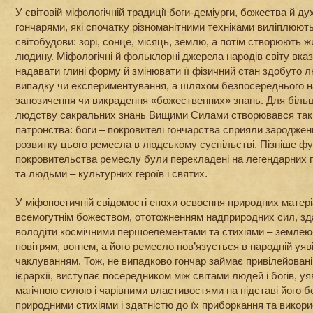
У світовій міфологічній традиції боги-деміурги, божества й 
гончарями, які спочатку різноманітними техніками виліплюють
світобудови: зорі, сонце, місяць, землю, а потім створюють ж
людину. Міфологічні й фольклорні джерела народів світу вказ
надавати глині форму й змінювати її фізичний стан здобуто 
випадку чи експериментування, а шляхом безпосереднього на
запозичення чи викрадення «божественних» знань. Для біль
людству сакральних знань Вищими Силами створювався так 
патронства: боги – покровителі гончарства сприяли зародже
розвитку цього ремесла в людському суспільстві. Пізніше фу
покровительства ремеслу були перекладені на легендарних 
та людьми – культурних героїв і святих.
У міфопоетичній свідомості епохи освоєння природних матері
всемогутнім божеством, ототожненням надприродних сил, з
володіти космічними першоелементами та стихіями – землею
повітрям, вогнем, а його ремесло пов’язується в народній уяві
чаклуванням. Тож, не випадково гончар займає привілейован
ієрархії, виступає посередником між світами людей і богів, 
магічною силою і чарівними властивостями на підставі його б
природними стихіями і здатністю до їх приборкання та викори