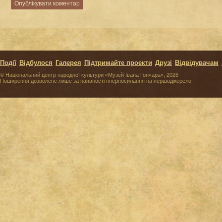
Події
Відбулося
Галерея
Підтримайте проекти
Друзі
Відвідувачам
© Національний центр народної культури «Музей Івана Гончара», 2026
Поширення дозволене лише за наявності гіперпосилання на першоджерело!