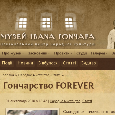
Події
Новини
Відбулося
Статті
Видиво
Гончарство FOREVER
01 листопада 2010 о 18:42 |
Народне мистецтво
,
Статті
Сьогодні, як і тисячоліття то