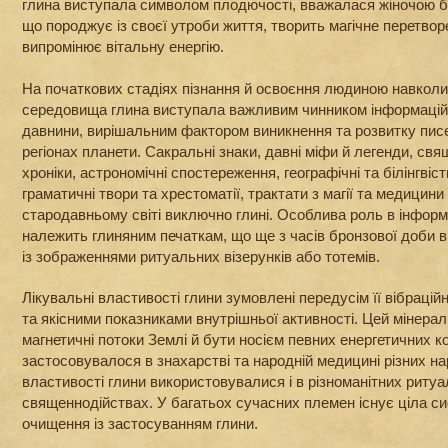
глина виступала символом плодючості, вважалася жіночою 
що породжує із своєї утроби життя, творить магічне перетвор
випромінює вітальну енергію.
На початкових стадіях пізнання й освоєння людиною навкол
середовища глина виступала важливим чинником інформацій
давнини, вирішальним фактором виникнення та розвитку пис
регіонах планети. Сакральні знаки, давні міфи й легенди, свя
хроніки, астрономічні спостереження, географічні та білінгвіс
граматичні твори та хрестоматії, трактати з магії та медицин
стародавньому світі виключно глині. Особлива роль в інформ
належить глиняним печаткам, що ще з часів бронзової доби в
із зображеннями ритуальних візерунків або тотемів.
Лікувальні властивості глини зумовлені передусім її вібраці
та якісними показниками внутрішньої активності. Цей мінера
магнетичні потоки Землі й бути носієм певних енергетичних к
застосовувалося в знахарстві та народній медицині різних нар
властивості глини використовувалися і в різноманітних ритуа
священнодійствах. У багатьох сучасних племен існує ціла с
очищення із застосуванням глини.