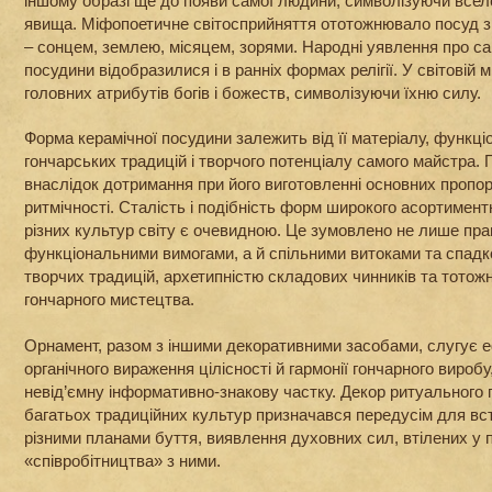
іншому образі ще до появи самої людини, символізуючи всел
явища. Міфопоетичне світосприйняття ототожнювало посуд з
– сонцем, землею, місяцем, зорями. Народні уявлення про с
посудини відобразилися і в ранніх формах релігії. У світовій м
головних атрибутів богів і божеств, символізуючи їхню силу.
Форма керамічної посудини залежить від її матеріалу, функц
гончарських традицій і творчого потенціалу самого майстра. 
внаслідок дотримання при його виготовленні основних пропорц
ритмічності. Сталість і подібність форм широкого асортимент
різних культур світу є очевидною. Це зумовлено не лише пр
функціональними вимогами, а й спільними витоками та спад
творчих традицій, архетипністю складових чинників та тотож
гончарного мистецтва.
Орнамент, разом з іншими декоративними засобами, слугує
органічного вираження цілісності й гармонії гончарного вироб
невід’ємну інформативно-знакову частку. Декор ритуального 
багатьох традиційних культур призначався передусім для вст
різними планами буття, виявлення духовних сил, втілених у по
«співробітництва» з ними.