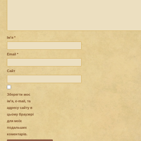
Ім'я
*
Email
*
Сайт
Зберегти моє
ім'я, e-mail, та
адресу сайту в
цьому браузері
для моїх
подальших
коментарів.