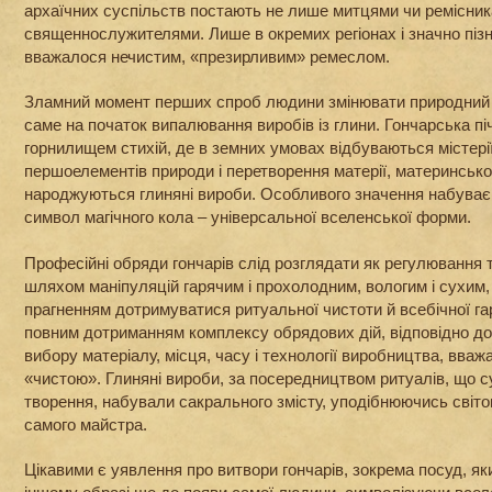
архаїчних суспільств постають не лише митцями чи ремісник
священнослужителями. Лише в окремих регіонах і значно піз
вважалося нечистим, «презирливим» ремеслом.
Зламний момент перших спроб людини змінювати природний 
саме на початок випалювання виробів із глини. Гончарська п
горнилищем стихій, де в земних умовах відбуваються містерії
першоелементів природи і перетворення матерії, материнськ
народжуються глиняні вироби. Особливого значення набуває і
символ магічного кола – універсальної вселенської форми.
Професійні обряди гончарів слід розглядати як регулювання
шляхом маніпуляцій гарячим і прохолодним, вологим і сухим,
прагненням дотримуватися ритуальної чистоти й всебічної гар
повним дотриманням комплексу обрядових дій, відповідно до
вибору матеріалу, місця, часу і технології виробництва, вва
«чистою». Глиняні вироби, за посередництвом ритуалів, що
творення, набували сакрального змісту, уподібнюючись світ
самого майстра.
Цікавими є уявлення про витвори гончарів, зокрема посуд, як