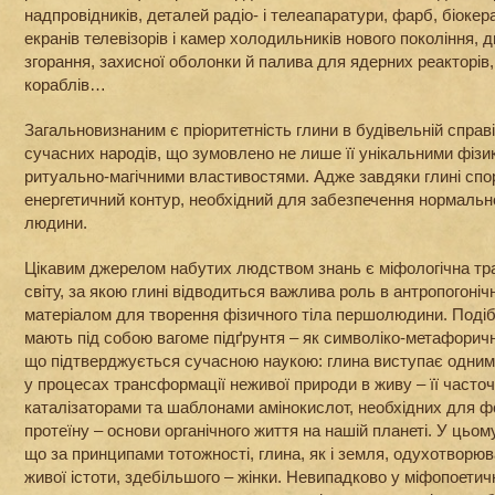
надпровідників, деталей радіо- і телеапаратури, фарб, біокер
екранів телевізорів і камер холодильників нового покоління, 
згорання, захисної оболонки й палива для ядерних реакторів,
кораблів…
Загальновизнаним є пріоритетність глини в будівельній справі 
сучасних народів, що зумовлено не лише її унікальними фізик
ритуально-магічними властивостями. Адже завдяки глині сп
енергетичний контур, необхідний для забезпечення нормальн
людини.
Цікавим джерелом набутих людством знань є міфологічна тра
світу, за якою глині відводиться важлива роль в антропогоніч
матеріалом для творення фізичного тіла першолюдини. Подібн
мають під собою вагоме підґрунтя – як символіко-метафоричне,
що підтверджується сучасною наукою: глина виступає одним 
у процесах трансформації неживої природи в живу – її часто
каталізаторами та шаблонами амінокислот, необхідних для 
протеїну – основи органічного життя на нашій планеті. У цьому 
що за принципами тотожності, глина, як і земля, одухотворю
живої істоти, здебільшого – жінки. Невипадково у міфопоети