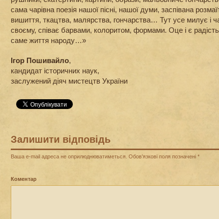
сама чарівна поезія нашої пісні, нашої думи, заспівана розм
вишиття, ткацтва, малярства, гончарства… Тут усе милує і чар
своєму, співає барвами, колоритом, формами. Оце і є радіст
саме життя народу…»
Ігор Пошивайло
,
кандидат історичних наук,
заслужений діяч мистецтв України
Залишити відповідь
Ваша e-mail адреса не оприлюднюватиметься.
Обов’язкові поля позначені
*
Коментар