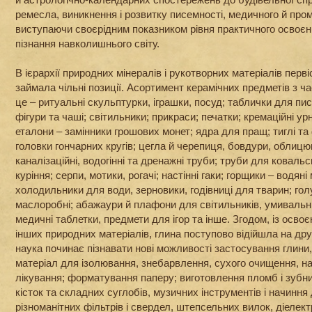
ремесла, виникнення і розвитку писемності, медичного й про
виступаючи своєрідним показником рівня практичного освоєн
пізнання навколишнього світу.
В ієрархії природних мінералів і рукотворних матеріалів перв
займала чільні позиції. Асортимент керамічних предметів з ча
це – ритуальні скульптурки, іграшки, посуд; таблички для пис
фігури та чаші; світильники; прикраси; печатки; кремаційні ур
еталони – замінники грошових монет; ядра для пращ; тиглі т
головки гончарних кругів; цегла й черепиця, бовдури, облицю
каналізаційні, водогінні та дренажні труби; труби для коваль
куріння; серпи, мотики, рогачі; настінні гаки; горщики – водян
холодильники для води, зерновики, годівниці для тварин; гол
маслоробні; абажаури й плафони для світильників, умивальн
медичні таблетки, предмети для ігор та інше. Згодом, із осво
інших природних матеріалів, глина поступово відійшла на дру
наука починає пізнавати нові можливості застосування глини,
матеріал для ізолювання, знебарвлення, сухого очищення, на
лікування; форматування паперу; виготовлення пломб і зубни
кісток та складних суглобів, музичних інструментів і начиння
різноманітних фільтрів і свердел, штепсельних вилок, діелектри