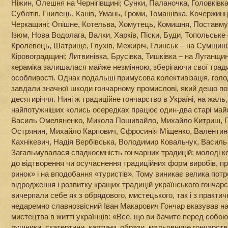
Ніжин, Олешня на Чернігівщині; Сунки, Паланочка, Головківка
Суботів, Гнилець, Канів, Умань, Громи, Томашівка, Кочержинц
Черкащині; Опішне, Котельва, Хомутець, Комишня, Поставму
Ізюм, Нова Водолага, Валки, Харків, Піски, Буди, Топольське 
Кролевець, Шатрище, Глухів, Межиріч, Глинськ – на Сумщині;
Кіровоградщині; Литвинівка, Брусівка, Тишківка – на Луганщин
кераміка залишалася майже незмінною, зберігаючи свої традиц
особливості. Однак подальші примусова колективізація, голо
завдали значної шкоди гончарному промислові, який дещо по
десятиріччя. Нині ж традиційне гончарство в Україні, на жаль
найпотужніших колись осередках працює один-два старі майст
Василь Омеляненко, Микола Пошивайло, Михайло Китриш, Г
Острянин, Михайло Карпович, Єфросинія Міщенко, Валентин
Кахнікевич, Надія Вербівська, Володимир Ковальчук, Василь 
Загальмувалася спадкоємність гончарних традицій; молоді к
до відтворення чи осучаснення традиційних форм виробів, 
ринок» і на вподобання «туристів». Тому виникає велика потр
відродження і розвитку кращих традицій українського гончарс
вичерпали себе як з обрядового, мистецького, так і з практич
недаремно славнозвісний Іван Макарович Гончар вказував на
мистецтва в житті українців: «Все, що ви бачите перед собою 
рушники, скатертини, картини, образи, мальовниче гончарств