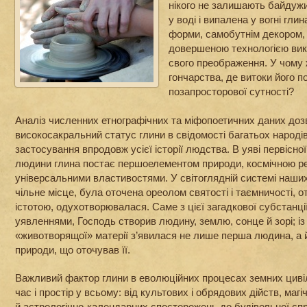
нікого не залишають байдуж
у воді і випалена у вогні гли
форми, самобутнім декором,
довершеною технологією вик
свого преображення. У чому
гончарства, де витоки його по
позапросторової сутності?
Аналіз численних етнографічних та міфопоетичних даних до
високосакральний статус глини в свідомості багатьох народів 
застосування впродовж усієї історії людства. В уяві первісної,
людини глина постає першоелементом природи, космічною р
універсальними властивостями. У світоглядній системі наши
чільне місце, була оточена ореолом святості і таємничості,
істотою, одухотворювалася. Саме з цієї загадкової субстанці
уявленнями, Господь створив людину, землю, сонце й зорі; із 
«животворящої» матерії з’явилася не лише перша людина, а й
природи, що оточував її.
Важливий фактор глини в еволюційних процесах земних цивіл
час і простір у всьому: від культових і обрядових дійств, маг
й астрологічно-календарних спостережень до будівельної спр