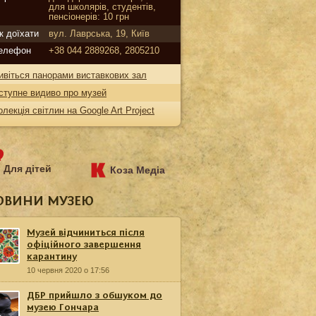
для школярів, студентів,
пенсіонерів: 10 грн
к доїхати
вул. Лаврська, 19, Київ
елефон
+38 044 2889268, 2805210
ивіться панорами виставкових зал
ступне видиво про музей
олекція світлин на Google Art Project
Для дітей
Коза Медіа
ОВИНИ МУЗЕЮ
Музей відчиниться після
офіційного завершення
карантину
10 червня 2020 о 17:56
ДБР прийшло з обшуком до
музею Гончара