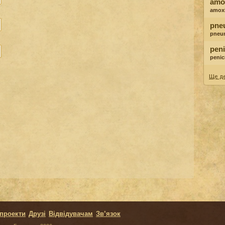
amox
amoxi
pne
pneu
peni
penici
Ще де
 проекти
Друзі
Відвідувачам
Зв’язок