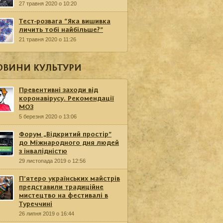
27 травня 2020 о 10:20
Тест-розвага “Яка вишивка
личить тобі найбільше?”
21 травня 2020 о 11:26
ОВИНИ КУЛЬТУРИ
Превентивні заходи від
коронавірусу. Рекомендації
МОЗ
5 березня 2020 о 13:06
Форум „Відкритий простір”
до Міжнародного дня людей
з інвалідністю
29 листопада 2019 о 12:56
П’ятеро українських майстрів
представили традиційне
мистецтво на фестивалі в
Туреччині
26 липня 2019 о 16:44