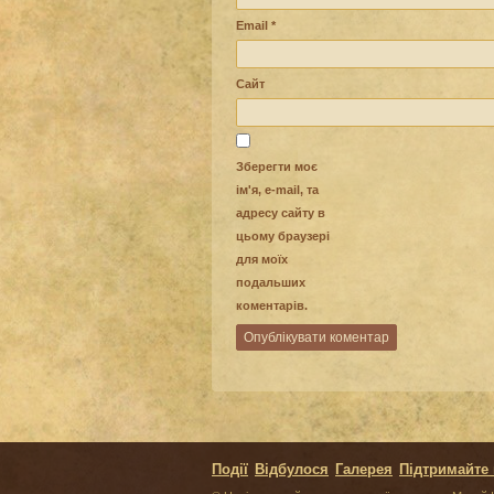
Email
*
Сайт
Зберегти моє
ім'я, e-mail, та
адресу сайту в
цьому браузері
для моїх
подальших
коментарів.
Події
Відбулося
Галерея
Підтримайте