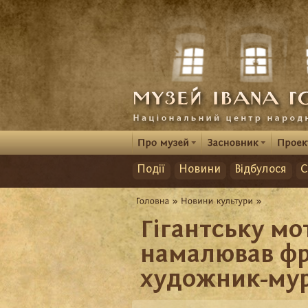
Події
Новини
Відбулося
С
Гігантську мо
намалював ф
художник-мур