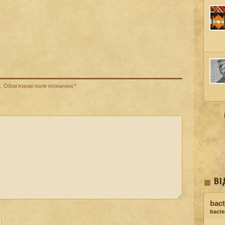
.
Обов’язкові поля позначені
*
ВІ
bact
bacter