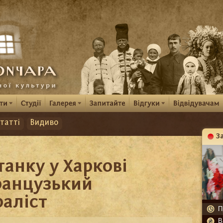
татті
Видиво
З
К
танку у Харкові
ранцузький
аліст
П
В