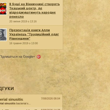
В Буші на Вінниччині створять
Ткацький центр, де
відроджуватимуть народне
ремесло
20 липня 2019 о 13:16
Презентація книги Алли
Українець “Традиційний одяг
Рівненщини”
16 травня 2019 о 13:00
Підпишіться на Google+
ДГУКИ
7/08/2026 08:04
erial sinusitis
:
ial sinusitis
bacterial s...