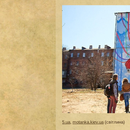
5.ua
,
motanka.kiev.ua
(світлина)