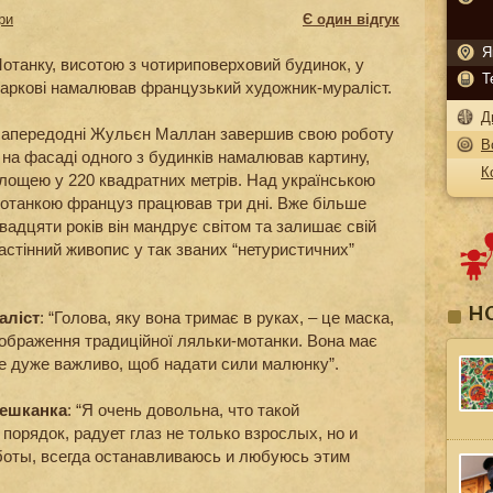
ри
Є один відгук
Я
отанку, висотою з чотириповерховий будинок, у
Т
аркові намалював французький художник-мураліст.
Д
апередодні Жульєн Маллан завершив свою роботу
В
 на фасаді одного з будинків намалював картину,
К
лощею у 220 квадратних метрів. Над українською
отанкою француз працював три дні. Вже більше
вадцяти років він мандрує світом та залишає свій
астінний живопис у так званих “нетуристичних”
Н
аліст
: “Голова, яку вона тримає в руках, – це маска,
я зображення традиційної ляльки-мотанки. Вона має
 це дуже важливо, щоб надати сили малюнку”.
мешканка
: “Я очень довольна, что такой
порядок, радует глаз не только взрослых, но и
аботы, всегда останавливаюсь и любуюсь этим