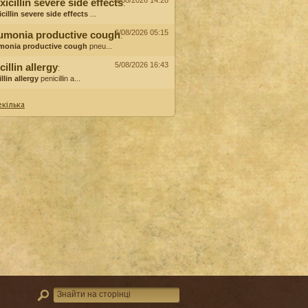
6/08/2026 14:28
icillin severe side effects
:
cillin severe side effects
...
6/08/2026 05:15
umonia productive cough
:
monia productive cough
pneu...
5/08/2026 16:43
cillin allergy
:
llin allergy
penicillin a...
кілька