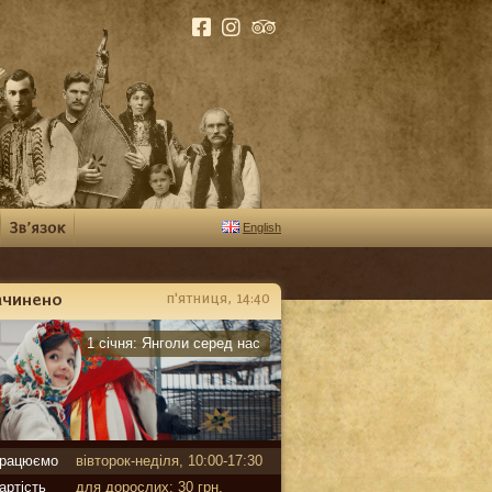
English
ачинено
п'ятниця, 14:40
арантин
1 січня:
Янголи серед нас
рацюємо
вівторок-неділя, 10:00-17:30
артість
для дорослих: 30 грн,