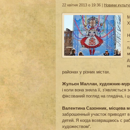
22 квітня 2013 о 19:36 |
Новини культу
М
Х
Н
–
п
м
д
н
районах у різних містах.
Жульєн Маллан, художник-мур
і коли вона зняла її, з’являєтьс
фіксований погляд на глядача, і
Валентина Сазонник, місцева 
заброшенный участок приводят в 
детей. Я когда возвращаюсь с р
художеством”.