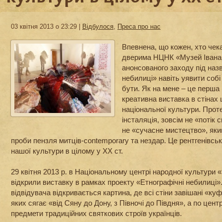
03 квітня 2013 о 23:29 |
Відбулося
,
Преса про нас
Впевнена, що кожен, хто чек
дверима НЦНК «Музей Івана 
анонсованого заходу під наз
небилиці» навіть уявити собі
бути. Як на мене – це перша
креативна виставка в стінах 
національної культури. Прот
інсталяція, зовсім не «потік с
не «сучасне мистецтво», яки
проби пензля митців-contemporary та нездар. Це рентгенівськи
нашої культури в цілому у ХХ ст.
29 квітня 2013 р. в Національному центрі народної культури 
відкрили виставку в рамках проекту «Етнографічні небилиці».
відвідувача відкривається картина, де всі стіни завішані «ку
яких сягає «від Сяну до Дону, з Півночі до Півдня», а по цент
предмети традиційних святкових строїв українців.