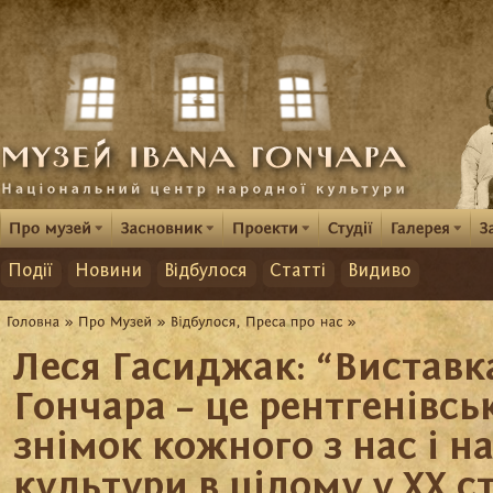
Події
Новини
Відбулося
Статті
Видиво
Леся Гасиджак: “Виставка
Гончара – це рентгенівсь
знімок кожного з нас і н
культури в цілому у ХХ ст