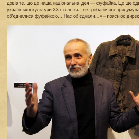
довів те, що це наша національна ідея — фуфайка. Це ще о
української культури ХХ століття. І не треба нічого придумув
об’єдналися фуфайкою… Нас об’єднали…» – пояснює директ