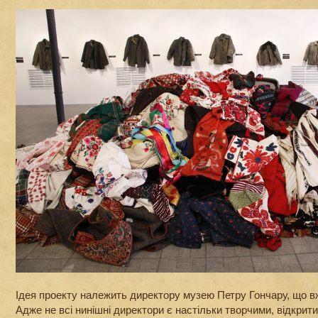
Ідея проекту належить директору музею Петру Гончару, що вж
Адже не всі нинішні директори є настільки творчими, відкрит