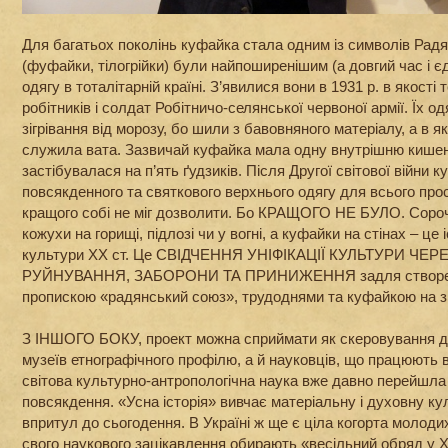
Для багатьох поколінь куфайка стала одним із символів Рад
(фуфайки, тілогрійки) були найпоширенішим (а довгий час і 
одягу в тоталітарній країні. З’явилися вони в 1931 р. в якост
робітників і солдат Робітничо-селянської червоної армії. Їх о
зігрівання від морозу, бо шили з бавовняного матеріалу, а в 
служила вата. Зазвичай куфайка мала одну внутрішню кишеню,
застібувалася на п’ять ґудзиків. Після Другої світової війни
повсякденного та святкового верхнього одягу для всього прос
кращого собі не міг дозволити. Бо КРАЩОГО НЕ БУЛО. Сороч
кожухи на горищі, підлозі чи у вогні, а куфайки на стінах – це 
культури ХХ ст. Це СВІДЧЕННЯ УНІФІКАЦІЇ КУЛЬТУРИ ЧЕ
РУЙНУВАННЯ, ЗАБОРОНИ ТА ПРИНИЖЕННЯ задля створенн
пропискою «радянський союз», трудоднями та куфайкою на зг
З ІНШОГО БОКУ, проект можна сприймати як скеровування до
музеїв етнографічного профілю, а й науковців, що працюють в
світова культурно-антропологічна наука вже давно перейшла
повсякдення. «Усна історія» вивчає матеріальну і духовну кул
впритул до сьогодення. В Україні ж ще є ціла когорта молодих
свого наукового зацікавлення обирають «весільний обряд у Х