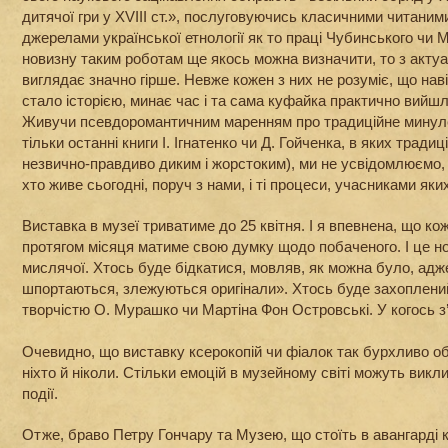
дитячої гри у XVIII ст.», послуговуючись класичними читани
джерелами української етнології як то праці Чубинського чи 
новизну таким роботам ще якось можна визначити, то з актуа
виглядає значно гірше. Невже кожен з них не розуміє, що нав
стало історією, минає час і та сама куфайка практично вийшл
Живучи псевдоромантичним маренням про традиційне минуле 
тільки останні книги І. Ігнатенко чи Д. Гойченка, в яких тради
незвично-правдиво диким і жорстоким), ми не усвідомлюємо, 
хто живе сьогодні, поруч з нами, і ті процеси, учасниками яких
Виставка в музеї триватиме до 25 квітня. І я впевнена, що кож
протягом місяця матиме свою думку щодо побаченого. І це 
мислячої. Хтось буде бідкатися, мовляв, як можна було, адже
шпортаються, злежуються оригінали». Хтось буде захоплени
творчістю О. Мурашко чи Мартіна Фон Островські. У когось 
Очевидно, що виставку ксерокопій чи фіалок так бурхливо о
ніхто й ніколи. Стільки емоцій в музейному світі можуть викл
події.
Отже, браво Петру Гончару та Музею, що стоїть в авангарді 