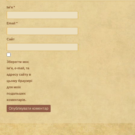
Ім'я
*
Email
*
Сайт
Зберегти моє
ім'я, e-mail, та
адресу сайту в
цьому браузері
для моїх
подальших
коментарів.