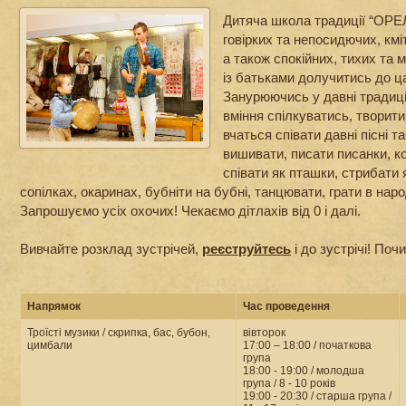
Дитяча школа традиції “ОРЕЛ
говірких та непосидючих, кмі
а також спокійних, тихих та 
із батьками долучитись до ц
Занурюючись у давні традиції
вміння спілкуватись, творити
вчаться співати давні пісні т
вишивати, писати писанки, к
співати як пташки, стрибати я
сопілках, окаринах, бубніти на бубні, танцювати, грати в народ
Запрошуємо усіх охочих! Чекаємо дітлахів від 0 і далі.
Вивчайте розклад зустрічей,
реєструйтесь
і до зустрічі! Поч
Напрямок
Час проведення
Троїсті музики / скрипка, бас, бубон,
вівторок
цимбали
17:00 – 18:00 / початкова
група
18:00 - 19:00 / молодша
група / 8 - 10 років
19:00 - 20:30 / старша група /