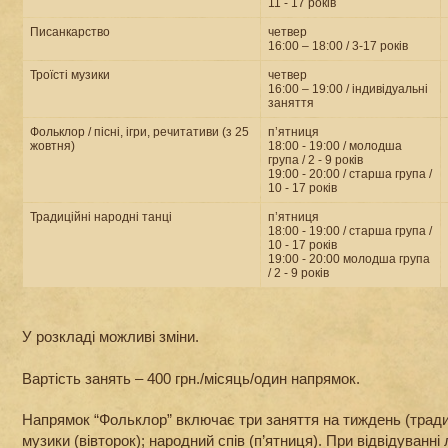
11 - 17 років
Писанкарство
четвер
16:00 – 18:00 / 3-17 років
Троїсті музики
четвер
16:00 – 19:00 / індивідуальні
заняття
Фольклор / пісні, ігри, речитативи (з 25
п’ятниця
жовтня)
18:00 - 19:00 / молодша
група / 2 - 9 років
19:00 - 20:00 / старша група /
10 - 17 років
Традиційні народні танці
п’ятниця
18:00 - 19:00 / старша група /
10 - 17 років
19:00 - 20:00 молодша група
/ 2 - 9 років
У розкладі можливі зміни.
Вартість занять – 400 грн./місяць/один напрямок.
Напрямок “Фольклор” включає три заняття на тиждень (традиці
музики (вівторок); народний спів (п’ятниця). При відвідуванні 