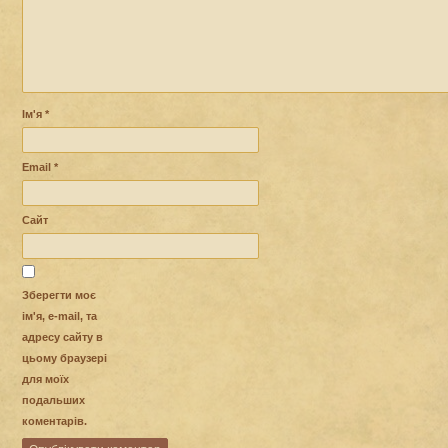
Ім'я
*
Email
*
Сайт
Зберегти моє
ім'я, e-mail, та
адресу сайту в
цьому браузері
для моїх
подальших
коментарів.