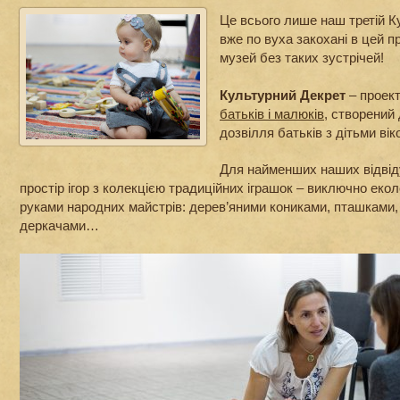
Це всього лише наш третій К
вже по вуха закохані в цей п
музей без таких зустрічей!
Культурний Декрет
– проек
батьків і малюків
, створений
дозвілля батьків з дітьми віко
Для найменших наших відвіду
простір ігор з колекцією традиційних іграшок – виключно екол
руками народних майстрів: дерев’яними кониками, пташками,
деркачами…