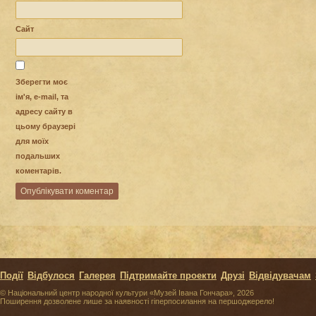
Сайт
Зберегти моє
ім'я, e-mail, та
адресу сайту в
цьому браузері
для моїх
подальших
коментарів.
Події
Відбулося
Галерея
Підтримайте проекти
Друзі
Відвідувачам
© Національний центр народної культури «Музей Івана Гончара», 2026
Поширення дозволене лише за наявності гіперпосилання на першоджерело!