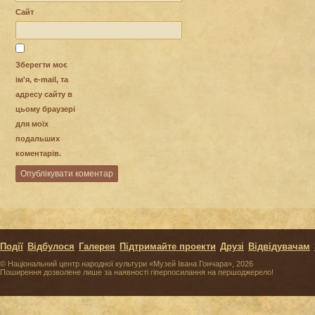
Сайт
Зберегти моє
ім'я, e-mail, та
адресу сайту в
цьому браузері
для моїх
подальших
коментарів.
Події
Відбулося
Галерея
Підтримайте проекти
Друзі
Відвідувачам
© Національний центр народної культури «Музей Івана Гончара», 2026
Поширення дозволене лише за наявності гіперпосилання на першоджерело!