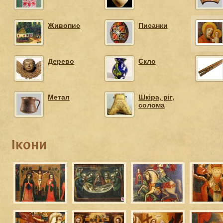
Живопис
Писанки
Дерево
Cкло
Метал
Шкіра, ріг,
солома
Ікони