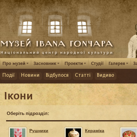
Події
Новини
Відбулося
Статті
Видиво
Ікони
Оберіть підрозділ:
Рушники
Кераміка