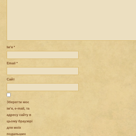
Ім'я
*
Email
*
Сайт
Зберегти моє
ім'я, e-mail, та
адресу сайту в
цьому браузері
для моїх
подальших