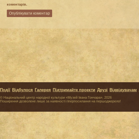
коментарів.
Події
Відбулося
Галерея
Підтримайте проекти
Друзі
Відвідувачам
© Національний центр народної культури «Музей Івана Гончара», 2026
Поширення дозволене лише за наявності гіперпосилання на першоджерело!