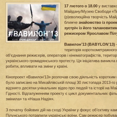
17 лютого о 18.00
у виставк
Майдану/Музею Свободи «Тв
(р)еволюційна творчість Май
ближче
знайомство із проек
зустріч із його талановити
режисером Ярославом Піл
Вавилон’13 (BABYLON’13)
територія короткометражного
об’єднання режисерів, операторів і кінематографістів, територі
українського громадянського протесту. Ця ініціатива виникла
робити, впливати на зміни у країні.
Кінопроект «Вавилон’13» розпочав свою діяльність коротким в
було записано на Михайлівській площі 30 листопада 2013-го р
відзнято десятки унікальних відео про людей та історії на Май
Гідності. Відгалуженням проекту є цикл документальних філ
змінила» та «Наша Надія».
З початку бойових дій на сході України у фокус об’єктиву к
Пілунського потрапили українські воїни. Сам режисер побував