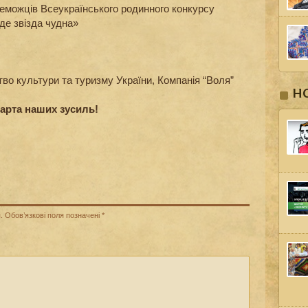
еможців Всеукраїнського родинного конкурсу
Іде звізда чудна»
во культури та туризму України, Компанія “Воля”
Н
варта наших зусиль!
.
Обов’язкові поля позначені
*