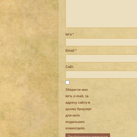
Ім'я
*
Email
*
Сайт
Зберегти моє
ім'я, e-mail, та
адресу сайту в
цьому браузері
для моїх
подальших
коментарів.