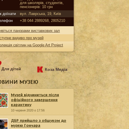
для школярів, студентів,
пенсіонерів: 10 грн
к доїхати
вул. Лаврська, 19, Київ
елефон
+38 044 2889268, 2805210
ивіться панорами виставкових зал
ступне видиво про музей
олекція світлин на Google Art Project
Для дітей
Коза Медіа
ОВИНИ МУЗЕЮ
Музей відчиниться після
офіційного завершення
карантину
10 червня 2020 о 17:56
ДБР прийшло з обшуком до
музею Гончара