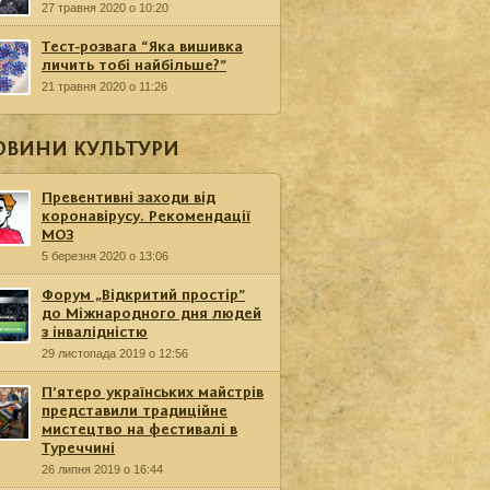
27 травня 2020 о 10:20
Тест-розвага “Яка вишивка
личить тобі найбільше?”
21 травня 2020 о 11:26
ОВИНИ КУЛЬТУРИ
Превентивні заходи від
коронавірусу. Рекомендації
МОЗ
5 березня 2020 о 13:06
Форум „Відкритий простір”
до Міжнародного дня людей
з інвалідністю
29 листопада 2019 о 12:56
П’ятеро українських майстрів
представили традиційне
мистецтво на фестивалі в
Туреччині
26 липня 2019 о 16:44