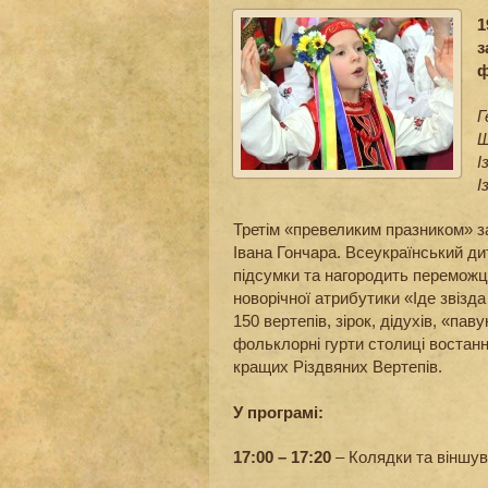
1
з
ф
Г
Щ
І
І
Третім «превеликим празником» з
Івана Гончара. Всеукраїнський 
підсумки та нагородить переможці
новорічної атрибутики «Іде звізда
150 вертепів, зірок, дідухів, «пав
фольклорні гурти столиці востан
кращих Різдвяних Вертепів.
У програмі:
17:00 – 17:20
– Колядки та віншув