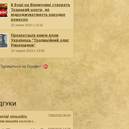
В Буші на Вінниччині створять
Ткацький центр, де
відроджуватимуть народне
ремесло
20 липня 2019 о 13:16
Презентація книги Алли
Українець “Традиційний одяг
Рівненщини”
16 травня 2019 о 13:00
Підпишіться на Google+
ДГУКИ
7/08/2026 08:04
erial sinusitis
:
ial sinusitis
bacterial s...