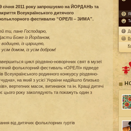
9 січня 2011 року запрошуємо на ЙОРДАНЬ та
акриття Всеукраїнського дитячого
Я
ольклорного фестивалю “ОРЕЛІ – ЗИМА”.
Т
ей ти, пане Господарю,
Д
асти Боже із Йорданом,
В
з водицею, із царицею,
К
з усім домом, із усім добром!
авершиться цикл різдвяно-новорічних свят в музеї
дитячий фольклорний фестиваль «ОРЕЛІ» підведе
в Всеукраїнського родинного конкурсу різдвяно-
 чудна», на який з усієї України надійшло близько
Н
уків», вертепних масок, витинанок та ін. Кращі дитячі
нє цього року заколядують та покажуть один з
ання від дитячих фольклорних гуртів