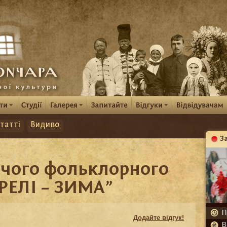
татті
Видиво
З
К
ячого фольклорного
РЕЛІ – ЗИМА”
П
Додайте відгук!
В