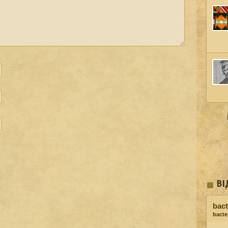
ВІ
bact
bacter