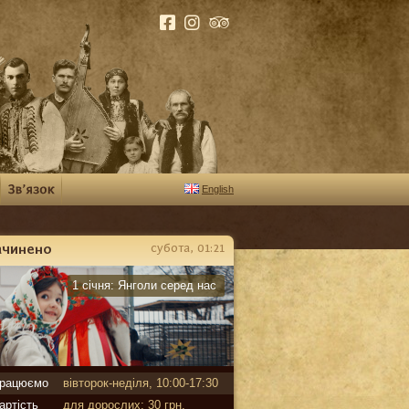
English
ачинено
субота, 01:21
арантин
1 січня:
Янголи серед нас
рацюємо
вівторок-неділя, 10:00-17:30
артість
для дорослих: 30 грн,