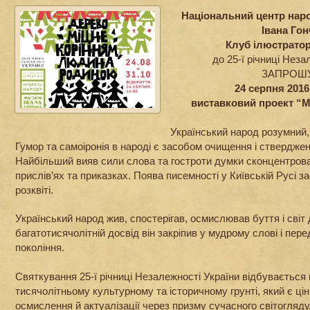
Національний центр наро
Івана Го
Клуб ілюстрато
до 25-ї річниці Неза
ЗАПРОШ
24 серпня 2016
виставковий проект 
Український народ розумний,
Гумор та самоіронія в народі є засобом очищення і стверджен
Найбільший вияв сили слова та гостроти думки сконцентрова
прислів’ях та приказках. Поява писемності у Київській Русі з
розквіті.
Український народ жив, спостерігав, осмислював буття і світ 
багатотисячолітній досвід він закріпив у мудрому слові і пере
покоління.
Святкування 25-ї річниці Незалежності України відбувається
тисячолітньому культурному та історичному грунті, який є ці
осмислення й актуалізації через призму сучасного світогляду