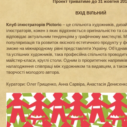
Проект триватиме до 31 жовтня 201
ВХІД ВІЛЬНИЙ
Клуб ілюстраторів Pictoric
– це спільнота художників, дизай
ілюстраторів, кожен з яких відрізняється оригінальністю та 
відповідає актуальним тенденціям у графічному мистецтві. 
популяризація та розвиток якісного естетичного продукту у ф
зможе на міжнародному рівні представляти Україну. Об’єдна
та успішних художників, така професійна спільнота проводить
майстер-класи, круглі столи. Одним із пріоритетних напрямків
налагодження співпраці між художником та видавцем, а тако
творчості молодого автора.
Куратори: Олег Грищенко, Анна Сарвіра, Анастасія Денисенк