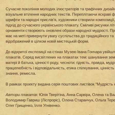
Сучасне покоління молодих ілюстраторів та графічних дизайн
візуальне втілення народних текстів. Переплітаючи яскраві ф
шрифти та народні прислів’я, художники створили композиції,
підхід до сучасного українського плакату. Сміливі рисунки літ
орнаменти створюють оновлені образи народної мудрості. Пр
має на меті привернути увагу суспільства до традиційного та
відображений в цілком новій мистецькій формі.
До відкритої експозиції на стінах Музею Івана Гончара увій
плакатів. Серед висвітлених на плакатах тем: шанування землі
матері й батька, цінності роду, чесноти: гідність, правда, мудр
працелюбність і відповідальність, етика спілкування, цінніст
знання, ремесла.
В рамках проекту видана серія поштових листівок “Мудрість 
Автори плакатів:
Юлія Тверітіна, Анна Сарвіра, Олена та Ва
Володимир Гавриш (Ліспроріс), Олена Старанчук, Ольга Тер
Олег Грищенко, Ілля Угнівенко.