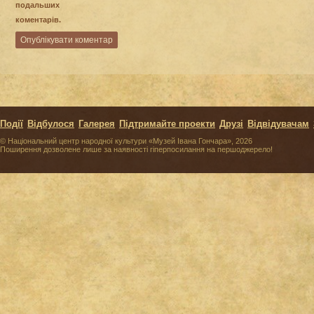
подальших
коментарів.
Події
Відбулося
Галерея
Підтримайте проекти
Друзі
Відвідувачам
© Національний центр народної культури «Музей Івана Гончара», 2026
Поширення дозволене лише за наявності гіперпосилання на першоджерело!