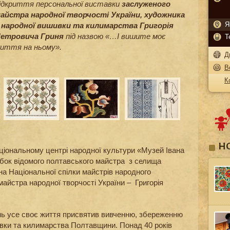
ідкриття персональної виставки
заслуженого
айстра народної творчості України, художника
Я
 народної вишивки та килимарства
Григорія
етровича Гриня
під назвою «…І вишите моє
Т
иття на ньому».
Д
В
К
Н
аціональному центрі народної культури «Музей Івана
бок відомого полтавського майстра з селища
на Національної спілки майстрів народного
айстра народної творчості України – Григорія
нь усе своє життя присвятив вивченню, збереженню
вки та килимарства Полтавщини. Понад 40 років