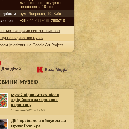
для школярів, студентів,
пенсіонерів: 10 грн
к доїхати
вул. Лаврська, 19, Київ
елефон
+38 044 2889268, 2805210
ивіться панорами виставкових зал
ступне видиво про музей
олекція світлин на Google Art Project
Для дітей
Коза Медіа
ОВИНИ МУЗЕЮ
Музей відчиниться після
офіційного завершення
карантину
10 червня 2020 о 17:56
ДБР прийшло з обшуком до
музею Гончара