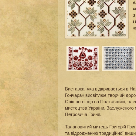
в
м
з
П
ж
Виставка, яка відкривається в Н
Гончара» висвітлює творчий доро
Опішного, що на Полтавщині, чле
мистецтва України, Заслуженого м
Петровича Гриня.
Талановитий митець Григорій Гри
та відродженню традиційної виши