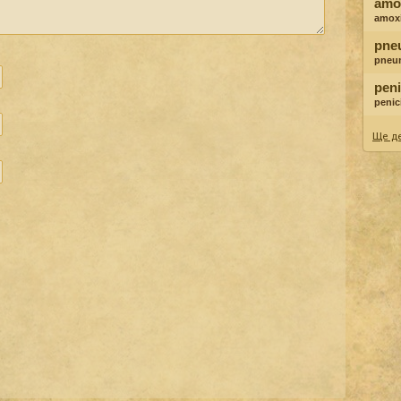
amox
amoxi
pne
pneu
peni
penici
Ще де