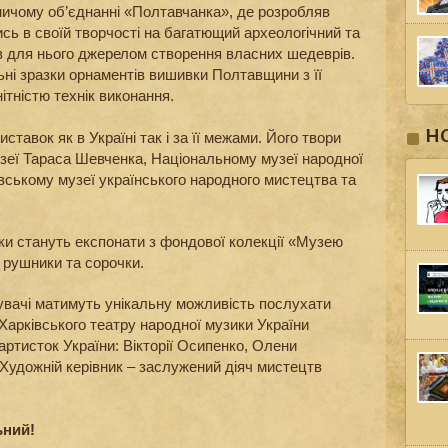
ичому об’єднанні «Полтавчанка», де розробляв
ись в своїй творчості на багатющий археологічний та
ав для нього джерелом створення власних шедеврів.
ьні зразки орнаментів вишивки Полтавщини з її
ітністю технік виконання.
Н
ставок як в Україні так і за її межами. Його твори
зеї Тараса Шевченка, Національному музеї народної
нівському музеї українського народного мистецтва та
и стануть експонати з фондової колекції «Музею
і рушники та сорочки.
дувачі матимуть унікальну можливість послухати
 Харківського театру народної музики України
ртисток України: Вікторії Осипенко, Олени
удожній керівник – заслужений діяч мистецтв
ьний!