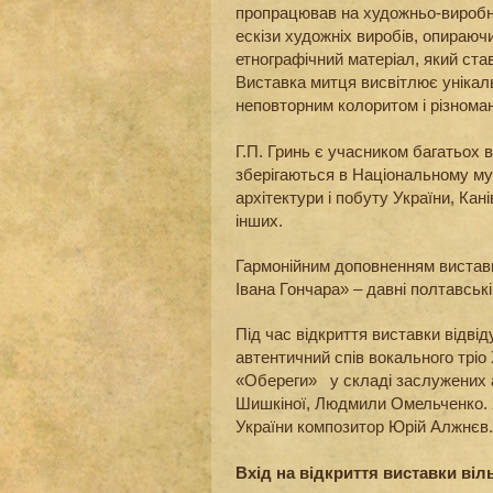
пропрацював на художньо-виробн
ескізи художніх виробів, опираюч
етнографічний матеріал, який ст
Виставка митця висвітлює унікал
неповторним колоритом і різноман
Г.П. Гринь є учасником багатьох ви
зберігаються в Національному му
архітектури і побуту України, Ка
інших.
Гармонійним доповненням виставк
Івана Гончара» – давні полтавськ
Під час відкриття виставки відві
автентичний спів вокального тріо
«Обереги» у складі заслужених а
Шишкіної, Людмили Омельченко. Х
України композитор Юрій Алжнєв.
Вхід на відкриття виставки віл