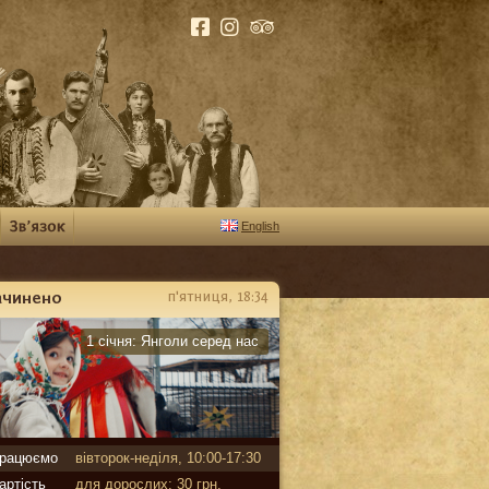
English
ачинено
п'ятниця, 18:34
арантин
1 січня:
Янголи серед нас
рацюємо
вівторок-неділя, 10:00-17:30
артість
для дорослих: 30 грн,