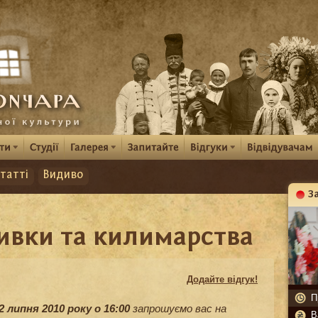
татті
Видиво
З
К
ивки та килимарства
Додайте відгук!
П
2 липня 2010 року о 16:00
запрошуємо вас на
В