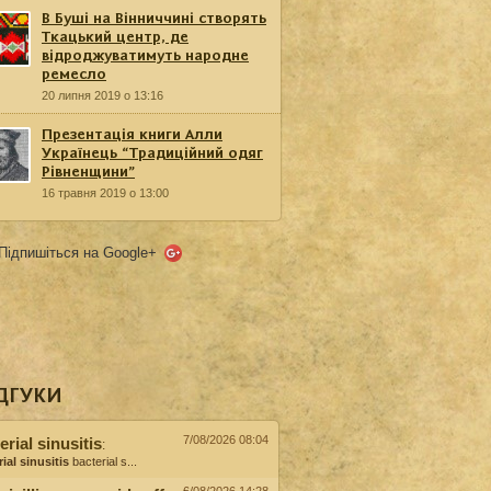
В Буші на Вінниччині створять
Ткацький центр, де
відроджуватимуть народне
ремесло
20 липня 2019 о 13:16
Презентація книги Алли
Українець “Традиційний одяг
Рівненщини”
16 травня 2019 о 13:00
Підпишіться на Google+
ДГУКИ
7/08/2026 08:04
erial sinusitis
:
ial sinusitis
bacterial s...