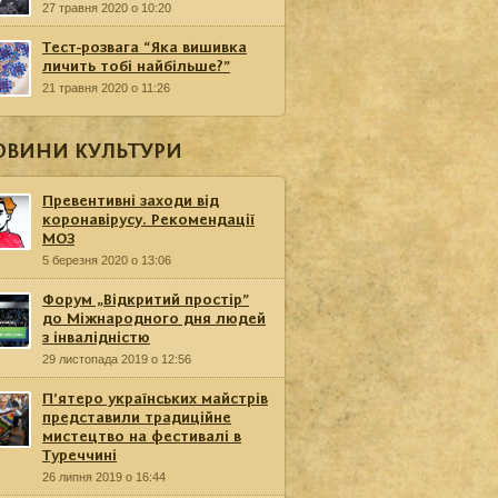
27 травня 2020 о 10:20
Тест-розвага “Яка вишивка
личить тобі найбільше?”
21 травня 2020 о 11:26
ОВИНИ КУЛЬТУРИ
Превентивні заходи від
коронавірусу. Рекомендації
МОЗ
5 березня 2020 о 13:06
Форум „Відкритий простір”
до Міжнародного дня людей
з інвалідністю
29 листопада 2019 о 12:56
П’ятеро українських майстрів
представили традиційне
мистецтво на фестивалі в
Туреччині
26 липня 2019 о 16:44