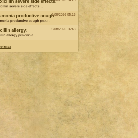
6/08/2026 14:28
icillin severe side effects
:
cillin severe side effects
...
6/08/2026 05:15
umonia productive cough
:
monia productive cough
pneu...
5/08/2026 16:43
cillin allergy
:
llin allergy
penicillin a...
кілька