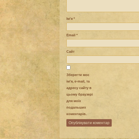
Ім'я
*
Email
*
Сайт
Зберегти моє
ім'я, e-mail, та
адресу сайту в
цьому браузері
для моїх
подальших
коментарів.