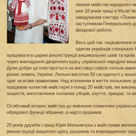
звання майстер народного ми
вже 18 років праці в Музеї Ів
завідувачем сектору «Тканини
заступником Генерального д
фондової роботи.
Весь цей час зацікавлення 
одягом українців спонукало
працювати в царині реконструкції вишивальних швів та кроїв
через викладання дворічного курсу української народної виш
Дуже добре це ілюструється на виставці серією ляльок-манек
різних земель України. Ляльки висотою 50 см одягнуті у виш
одяг за всіма правилами. Над втіленням в життя лялькових 
працював колектив майстерні з-понад 20 майстрів, які викона
пошиття, виготовлення головних уборів, взуття, прикрас та а
Особливий інтерес майстра до вивчення семантики українськ
обрядової функції вбрання, а надто рушників.
20 років дружби і праці Юрія Мельничука з майстрами вилили
реконструкції вишитого одягу, рушників та впровадження трад