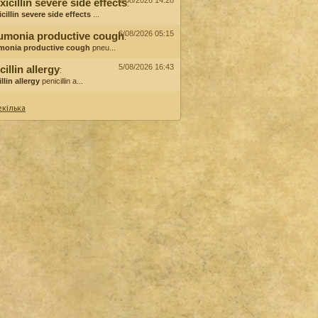
6/08/2026 14:28
icillin severe side effects
:
cillin severe side effects
...
6/08/2026 05:15
umonia productive cough
:
monia productive cough
pneu...
5/08/2026 16:43
cillin allergy
:
llin allergy
penicillin a...
кілька