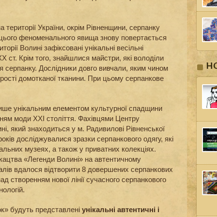
а території України, окрім Рівненщини, серпанку
 цього феноменального явища знову повертається
иторії Волині зафіксовані унікальні весільні
ХХ ст. Крім того, знайшлися майстри, які володіли
Н
я серпанку. Дослідники довго вивчали, яким чином
орості домотканої тканини. При цьому серпанкове
лише унікальним елементом культурної спадщини
нням моди ХХІ століття. Фахівцями Центру
і, який знаходиться у м. Радивилові Рівненської
років досліджувалися зразки серпанкового одягу, які
альних музеях, а також у приватних колекціях.
ткацтва «Легенди Волині» на автентичному
іалів вдалося відтворити 8 довершених серпанкових
ад створенням нової лінії сучасного серпанкового
нологій.
ок» будуть представлені
унікальні автентичні і