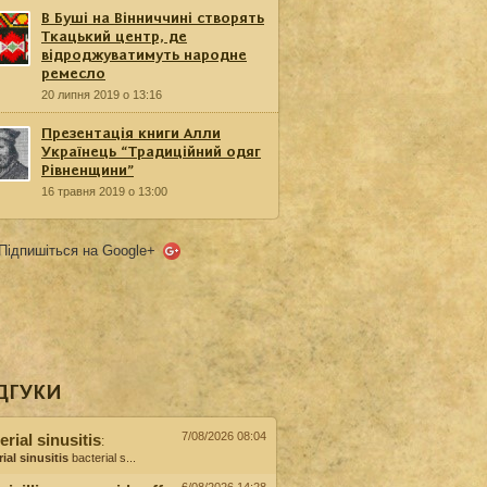
В Буші на Вінниччині створять
Ткацький центр, де
відроджуватимуть народне
ремесло
20 липня 2019 о 13:16
Презентація книги Алли
Українець “Традиційний одяг
Рівненщини”
16 травня 2019 о 13:00
Підпишіться на Google+
ДГУКИ
7/08/2026 08:04
erial sinusitis
:
ial sinusitis
bacterial s...