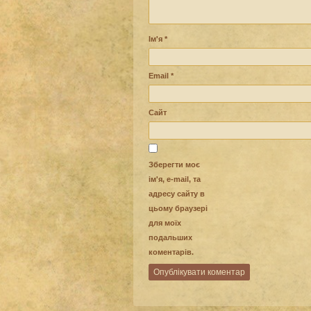
Ім'я
*
Email
*
Сайт
Зберегти моє
ім'я, e-mail, та
адресу сайту в
цьому браузері
для моїх
подальших
коментарів.