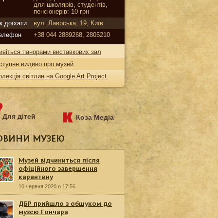
для школярів, студентів,
пенсіонерів: 10 грн
к доїхати
вул. Лаврська, 19, Київ
елефон
+38 044 2889268, 2805210
ивіться панорами виставкових зал
ступне видиво про музей
олекція світлин на Google Art Project
Для дітей
Коза Медіа
ОВИНИ МУЗЕЮ
Музей відчиниться після
офіційного завершення
карантину
10 червня 2020 о 17:56
ДБР прийшло з обшуком до
музею Гончара