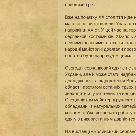
приблизно рік.
Вже на початку ХХ століття ніде н
масово не виготовляли. Увага до
наприкінці ХХ ст. У цей час на тер
серпанкові костюми кін. ХІХ-поч. 
певними знаннями з техніки тканн
народні майстрині досягали проз
полотно було напрочуд міцним.
Сьогодні серпанковий одяг є не 
України, але й може стати надба
дослідження та відродження Волин
області, протягом останніх трьох 
знаходяться у місцевих та націон
Спеціалістам майстерні ручного 
обладнанні із натуральних матер
костюмів. Уже розпочато роботу н
одягу з використанням давніх тех
На виставці «Волинський серпан