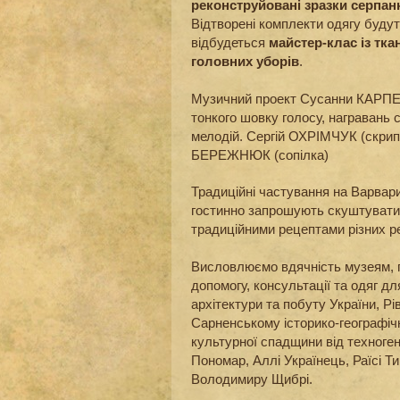
реконструйовані зразки серпан
Відтворені комплекти одягу будут
відбудеться
майстер-клас із тка
головних уборів
.
Музичний проект Сусанни КАР
тонкого шовку голосу, награвань с
мелодій. Сергій ОХРІМЧУК (скри
БЕРЕЖНЮК (сопілка)
Традиційні частування на Варвари
гостинно запрошують скуштувати н
традиційними рецептами різних рег
Висловлюємо вдячність музеям, 
допомогу, консультації та одяг д
архітектури та побуту України, 
Сарненському історико-географі
культурної спадщини від техноген
Пономар, Аллі Українець, Раїсі 
Володимиру Щибрі.