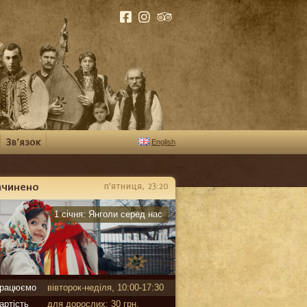
English
ачинено
п'ятниця, 23:20
арантин
1 січня:
Янголи серед нас
рацюємо
вівторок-неділя, 10:00-17:30
артість
для дорослих: 30 грн,