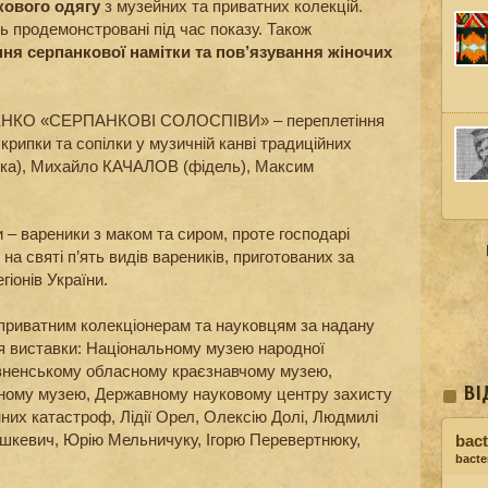
кового одягу
з музейних та приватних колекцій.
ь продемонстровані під час показу. Також
ння серпанкової намітки та пов’язування жіночих
ПЕНКО «СЕРПАНКОВІ СОЛОСПІВИ» – переплетіння
крипки та сопілки у музичній канві традиційних
пка), Михайло КАЧАЛОВ (фідель), Максим
 – вареники з маком та сиром, проте господарі
а святі п’ять видів вареників, приготованих за
іонів України.
приватним колекціонерам та науковцям за надану
ля виставки: Національному музею народної
Рівненському обласному краєзнавчому музею,
чному музею, Державному науковому центру захисту
ВІ
них катастроф, Лідії Орел, Олексію Долі, Людмилі
Тишкевич, Юрію Мельничуку, Ігорю Перевертнюку,
bact
bacter