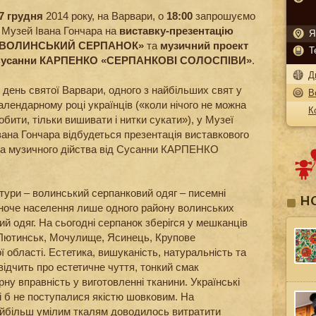
7 грудня
2014 року, на Варвари, о
18:00
запрошуємо
 Музей Івана Гончара на
виставку-презентацію
Я
«ВОЛИНСЬКИЙ СЕРПАНОК»
та
музичний проект
Т
усанни КАРПЕНКО «СЕРПАНКОВІ СОЛОСПІВИ»
.
Д
 день святої Варвари, одного з найбільших свят у
В
алендарному році українців («коли нічого не можна
К
обити, тільки вишивати і нитки сукати»), у Музеї
вана Гончара відбудеться презентація виставкового
та музичного дійства від Сусанни КАРПЕНКО
тури – волинський серпанковий одяг – писемні
Н
іноче населення лише одного району волинських
й одяг. На сьогодні серпанок зберігся у мешканців
 Лютинськ, Мочулище, Ясинець, Крупове
 області. Естетика, вишуканість, натуральність та
ідчить про естетичне чуття, тонкий смак
ну вправність у виготовленні тканини. Українські
кі б не поступалися якістю шовковим. На
айбільш умілим ткалям доводилось витратити