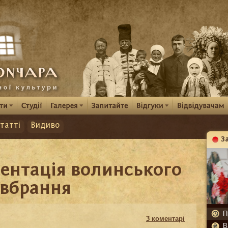
татті
Видиво
З
К
зентація волинського
 вбрання
П
3 коментарі
В