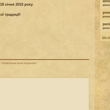
amox
18 січня 2015 року
.
amoxi
pne
ої традиції!
pneu
peni
penici
Ще де
.
Обов’язкові поля позначені
*