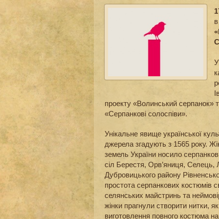
1
в
С
У
к
р
І
проекту «Волинський серпанок» 
«Серпанкові солоспіви».
Унікальне явище української куль
джерела згадують з 1565 року. Ж
земель України носило серпанкови
сіл Берестя, Орв’яниця, Селець,
Дубровицького району Рівненської
простота серпанкових костюмів св
селянських майстринь та неймовір
жінки прагнули створити нитки, я
виготовлення повного костюма н