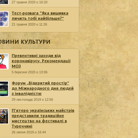
27 травня 2020 о 10:20
Тест-розвага “Яка вишивка
личить тобі найбільше?”
21 травня 2020 о 11:26
ОВИНИ КУЛЬТУРИ
Превентивні заходи від
коронавірусу. Рекомендації
МОЗ
5 березня 2020 о 13:06
Форум „Відкритий простір”
до Міжнародного дня людей
з інвалідністю
29 листопада 2019 о 12:56
П’ятеро українських майстрів
представили традиційне
мистецтво на фестивалі в
Туреччині
26 липня 2019 о 16:44