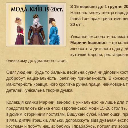
З 15 вересня до 1 грудня 2
Національному центрі народ
Івана Гончара» триватиме
вис
20 ст”.
Унікальні експонати належа
Марини Іванової»
– це коле
жіночого та дитячого одягу, д
куточків Європи, реставрован
близькому до ідеального стані.
Одяг людини, будь то бальна, весільна сукня чи діловий кос
добробут, національність і релігійну приналежність. В кожном
майстерність кравця, його кропітка ручна праця, неймовірна т
деталей і унікальна творча думка.
Колекція киянки Марини Іванової є унікальною не лише для У
представляють кілька епох європейської моди 19-20 століть
відомим історичним постатям. Вишукані сукні, капелюшки, пр
віяла, дитячі іграшки, ляльки, допоможуть відвідувачам експо
костюму й побуту наших бабусь і прабабусь, потрапити зором