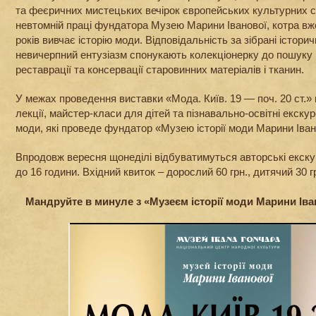
та феєричних мистецьких вечірок європейських культурних с
невтомній праці фундатора Музею Марини Іванової, котра вж
років вивчає історію моди. Відповідальність за зібрані історич
невичерпний ентузіазм спонукають колекціонерку до пошуку 
реставрації та консервації старовинних матеріалів і тканин.
У межах проведення виставки «Мода. Київ. 19 — поч. 20 ст.» 
лекції, майстер-класи для дітей та пізнавально-освітні екскурс
моди, які проведе фундатор «Музею історії моди Марини Іван
Впродовж вересня щонеділі відбуватимуться авторські екскур
до 16 години. Вхідний квиток – дорослий 60 грн., дитячий 30 г
Мандруйте в минуле з «Музеєм історії моди Марини Іва