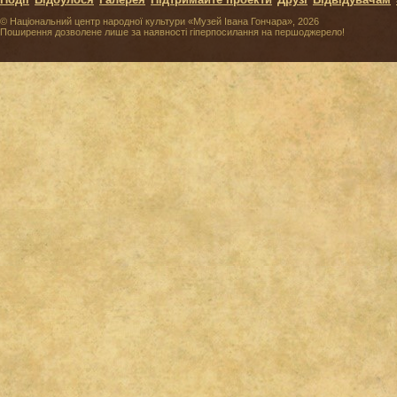
Події
Відбулося
Галерея
Підтримайте проекти
Друзі
Відвідувачам
© Національний центр народної культури «Музей Івана Гончара», 2026
Поширення дозволене лише за наявності гіперпосилання на першоджерело!