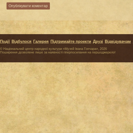
Події
Відбулося
Галерея
Підтримайте проекти
Друзі
Відвідувачам
© Національний центр народної культури «Музей Івана Гончара», 2026
Поширення дозволене лише за наявності гіперпосилання на першоджерело!