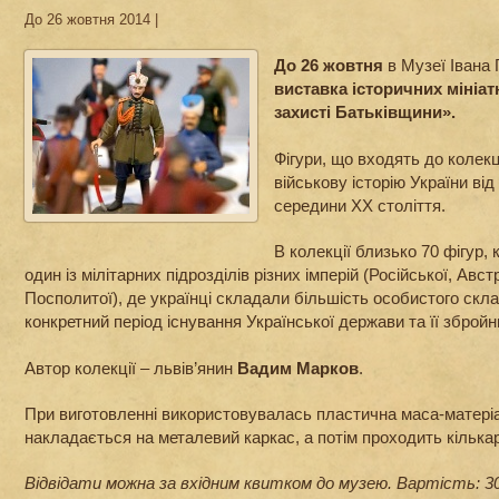
До 26 жовтня 2014 |
До 26 жовтня
в Музеї Івана
виставка історичних мініат
захисті Батьківщини».
Фігури, що входять до колек
військову історію України ві
середини ХХ століття.
В колекції близько 70 фігур,
один із мілітарних підрозділів різних імперій (Російської, Авст
Посполитої), де українці складали більшість особистого скл
конкретний період існування Української держави та її збройн
Автор колекції – львів’янин
Вадим Марков
.
При виготовленні використовувалась пластична маса-матеріа
накладається на металевий каркас, а потім проходить кілька
Відвідати можна за вхідним квитком до музею. Вартість: 30