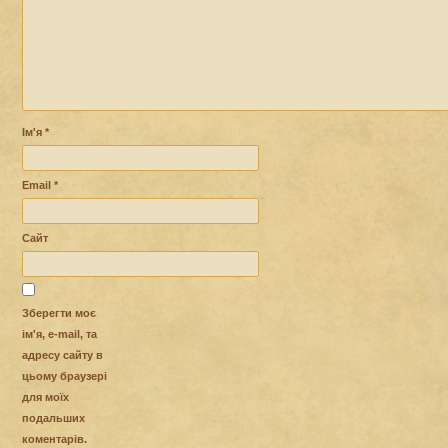
Ім'я
*
Email
*
Сайт
Зберегти моє
ім'я, e-mail, та
адресу сайту в
цьому браузері
для моїх
подальших
коментарів.