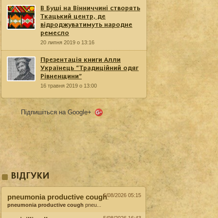
В Буші на Вінниччині створять
Ткацький центр, де
відроджуватимуть народне
ремесло
20 липня 2019 о 13:16
Презентація книги Алли
Українець “Традиційний одяг
Рівненщини”
16 травня 2019 о 13:00
Підпишіться на Google+
ВІДГУКИ
6/08/2026 05:15
pneumonia productive cough
:
pneumonia productive cough
pneu...