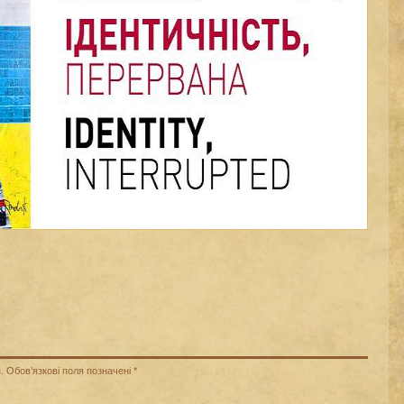
.
Обов’язкові поля позначені
*