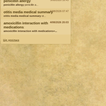
5/08/2026 16:43
penicillin allergy
:
penicillin allergy
penicillin a...
5/08/2026 07:47
otitis media medical summary
:
otitis media medical summary
ot...
4/08/2026 20:03
amoxicillin interaction with
medications
:
amoxicillin interaction with medications<...
Ще декілька