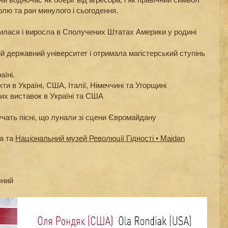
олю та ран минулого і сьогодення.
дилася і виросла в Сполучених Штатах Америки у родині
й державний університет і отримала магістерський ступінь
аїні.
ти в Україні, США, Італії, Німеччині та Угорщині
вих виставок в Україні та США
учать пісні, що лунали зі сцени Євромайдану
ра та
Національний музей Революції Гідності • Maidan
вний