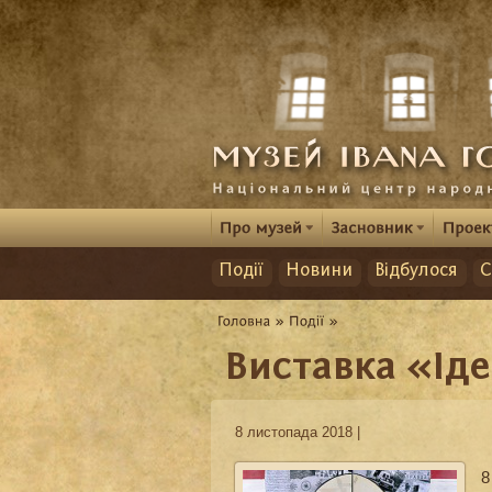
Події
Новини
Відбулося
С
Виставка «Іде
8 листопада 2018 |
8