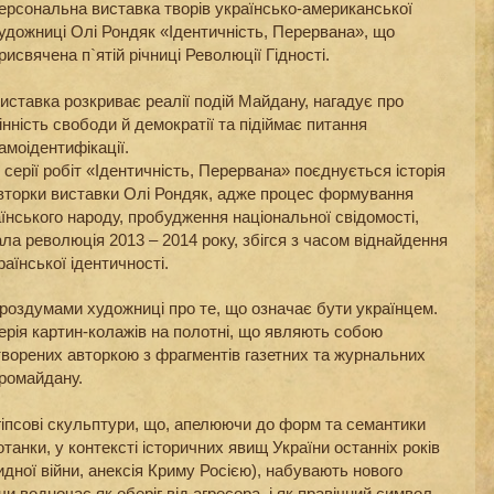
ерсональна виставка творів українсько-американської
удожниці Олі Рондяк «Ідентичність, Перервана», що
рисвячена п`ятій річниці Революції Гідності.
иставка розкриває реалії подій Майдану, нагадує про
інність свободи й демократії та підіймає питання
амоідентифікації.
 серії робіт «Ідентичність, Перервана» поєднується історія
авторки виставки Олі Рондяк, адже процес формування
аїнського народу, пробудження національної свідомості,
а революція 2013 – 2014 року, збігся з часом віднайдення
аїнської ідентичності.
 роздумами художниці про те, що означає бути українцем.
ерія картин-колажів на полотні, що являють собою
творених авторкою з фрагментів газетних та журнальних
вромайдану.
 гіпсові скульптури, що, апелюючи до форм та семантики
танки, у контексті історичних явищ України останніх років
идної війни, анексія Криму Росією), набувають нового
и водночас як оберіг від агресора, і як правічний символ