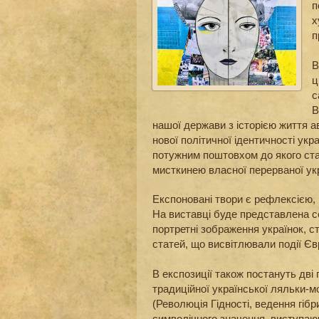
п
х
п
В
ц
с
В
нашої держави з історією життя 
нової політичної ідентичності укр
потужним поштовхом до якого стал
мисткинею власної перерваної укр
Експоновані твори є рефлексією,
На виставці буде представлена с
портретні зображення українок, с
статей, що висвітлювали події Є
В експозиції також постануть дві
традиційної української ляльки-мо
(Революція Гідності, ведення гібр
символічного значення, виступаюч