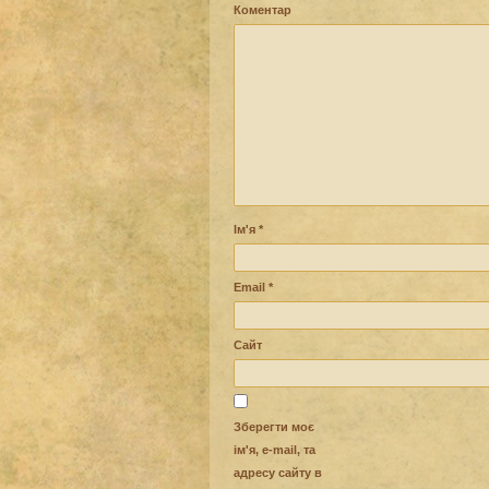
Коментар
Ім'я
*
Email
*
Сайт
Зберегти моє
ім'я, e-mail, та
адресу сайту в