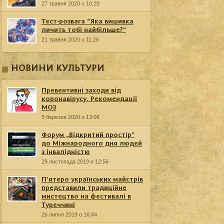
27 травня 2020 о 10:20
Тест-розвага “Яка вишивка
личить тобі найбільше?”
21 травня 2020 о 11:26
НОВИНИ КУЛЬТУРИ
Превентивні заходи від
коронавірусу. Рекомендації
МОЗ
5 березня 2020 о 13:06
Форум „Відкритий простір”
до Міжнародного дня людей
з інвалідністю
29 листопада 2019 о 12:56
П’ятеро українських майстрів
представили традиційне
мистецтво на фестивалі в
Туреччині
26 липня 2019 о 16:44