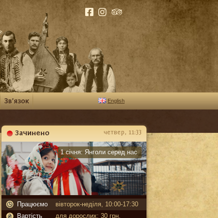
English
Зачинено
четвер, 11:33
Карантин
1 січня:
Янголи серед нас
Працюємо
вівторок-неділя, 10:00-17:30
Вартість
для дорослих: 30 грн,