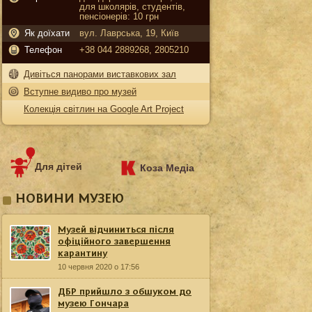
для школярів, студентів,
пенсіонерів: 10 грн
Як доїхати
вул. Лаврська, 19, Київ
Телефон
+38 044 2889268, 2805210
Дивіться панорами виставкових зал
Вступне видиво про музей
Колекція світлин на Google Art Project
Для дітей
Коза Медіа
НОВИНИ МУЗЕЮ
Музей відчиниться після
офіційного завершення
карантину
10 червня 2020 о 17:56
ДБР прийшло з обшуком до
музею Гончара