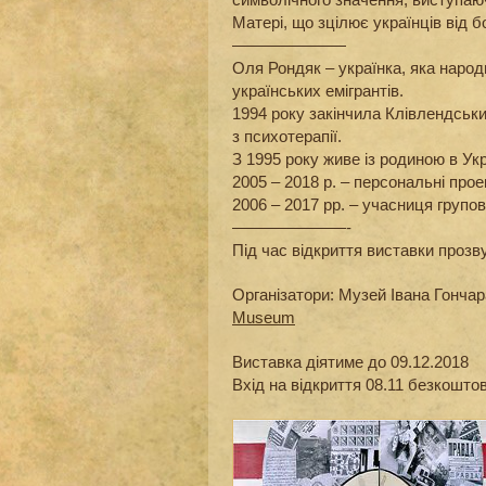
Матері, що зцілює українців від б
———————
Оля Рондяк – українка, яка наро
українських емігрантів.
1994 року закінчила Клівлендськи
з психотерапії.
З 1995 року живе із родиною в Укр
2005 – 2018 р. – персональні проек
2006 – 2017 рр. – учасниця групо
———————-
Під час відкриття виставки прозв
Організатори: Музей Івана Гонча
Museum
Виставка діятиме до 09.12.2018
Вхід на відкриття 08.11 безкошто