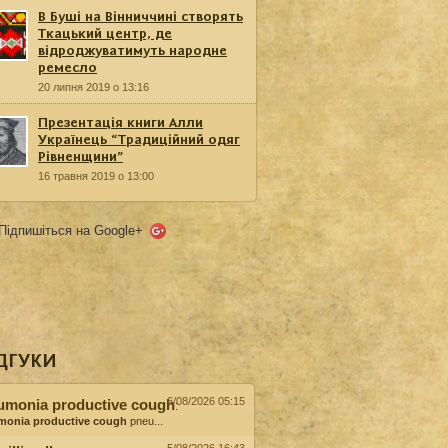
В Буші на Вінниччині створять
Ткацький центр, де
відроджуватимуть народне
ремесло
20 липня 2019 о 13:16
Презентація книги Алли
Українець “Традиційний одяг
Рівненщини”
16 травня 2019 о 13:00
Підпишіться на Google+
ДГУКИ
6/08/2026 05:15
umonia productive cough
:
monia productive cough
pneu...