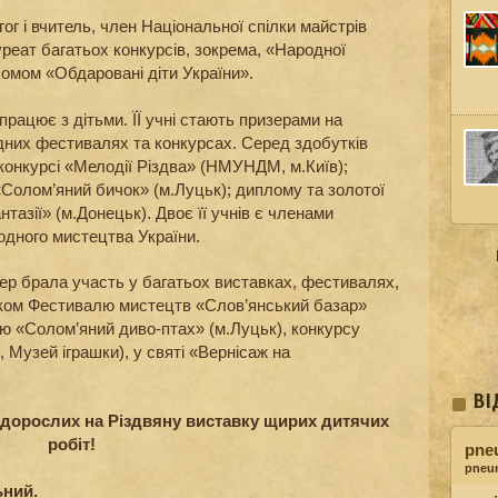
гог і вчитель, член Національної спілки майстрів
реат багатьох конкурсів, зокрема, «Народної
омом «Обдаровані діти України».
працює з дітьми. ЇЇ учні стають призерами на
одних фестивалях та конкурсах. Серед здобутків
конкурсі «Мелодії Різдва» (НМУНДМ, м.Київ);
«Солом’яний бичок» (м.Луцьк); диплому та золотої
тазії» (м.Донецьк). Двоє її учнів є членами
одного мистецтва України.
тер брала участь у багатьох виставках, фестивалях,
иком Фестивалю мистецтв «Слов’янський базар»
лю «Солом’яний диво-птах» (м.Луцьк), конкурсу
 Музей іграшки), у святі «Вернісаж на
.
ВІ
 дорослих на Різдвяну виставку щирих дитячих
робіт!
pne
pneu
ьний.