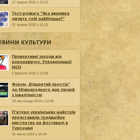
27 травня 2020 о 10:20
Тест-розвага “Яка вишивка
личить тобі найбільше?”
21 травня 2020 о 11:26
ОВИНИ КУЛЬТУРИ
Превентивні заходи від
коронавірусу. Рекомендації
МОЗ
5 березня 2020 о 13:06
Форум „Відкритий простір”
до Міжнародного дня людей
з інвалідністю
29 листопада 2019 о 12:56
П’ятеро українських майстрів
представили традиційне
мистецтво на фестивалі в
Туреччині
26 липня 2019 о 16:44