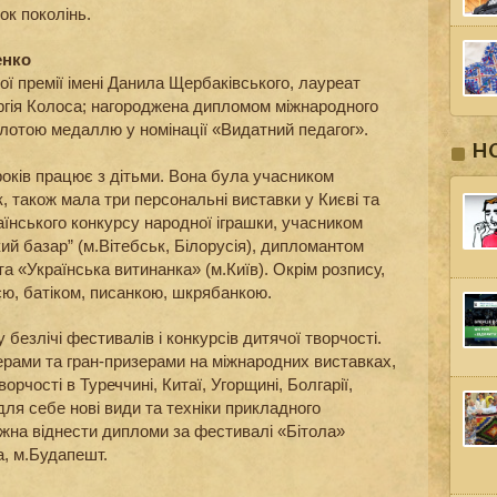
ок поколінь.
енко
ої премії імені Данила Щербаківського, лауреат
ергія Колоса; нагороджена дипломом міжнародного
лотою медаллю у номінації «Видатний педагог».
Н
оків працює з дітьми. Вона була учасником
, також мала три персональні виставки у Києві та
їнського конкурсу народної іграшки, учасником
й базар” (м.Вітебськ, Білорусія), дипломантом
а «Українська витинанка» (м.Київ). Окрім розпису,
єю, батіком, писанкою, шкрябанкою.
у безлічі фестивалів і конкурсів дитячої творчості.
рами та гран-призерами на міжнародних виставках,
орчості в Туреччині, Китаї, Угорщині, Болгарії,
для себе нові види та техніки прикладного
ожна віднести дипломи за фестивалі «Бітола»
а, м.Будапешт.