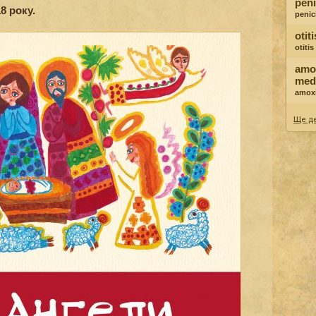
peni
8 року.
penici
otit
otiti
amox
med
amoxi
Ще де