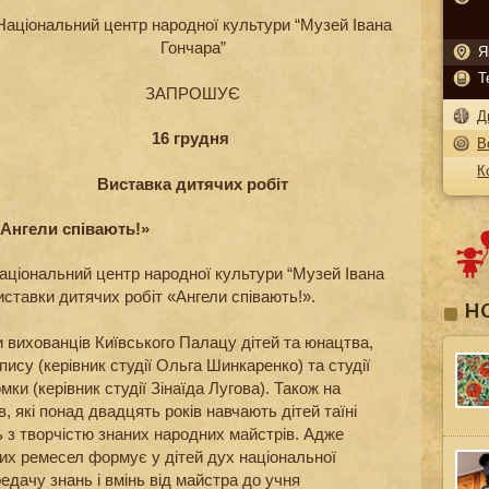
Національний центр народної культури “Музей Івана
Гончара”
Я
Т
ЗАПРОШУЄ
Д
16 грудня
В
К
Виставка дитячих робіт
«Ангели співають!»
Національний центр народної культури “Музей Івана
иставки дитячих робіт «Ангели співають!».
Н
 вихованців Київського Палацу дітей та юнацтва,
пису (керівник студії Ольга Шинкаренко) та студії
мки (керівник студії Зінаїда Лугова). Також на
, які понад двадцять років навчають дітей таїні
 з творчістю знаних народних майстрів. Адже
их ремесел формує у дітей дух національної
редачу знань і вмінь від майстра до учня