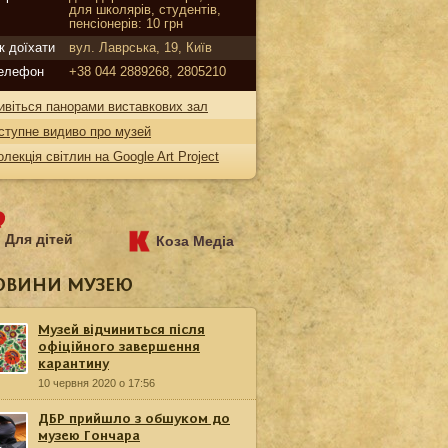
для школярів, студентів,
пенсіонерів: 10 грн
к доїхати
вул. Лаврська, 19, Київ
елефон
+38 044 2889268, 2805210
ивіться панорами виставкових зал
ступне видиво про музей
олекція світлин на Google Art Project
Для дітей
Коза Медіа
ОВИНИ МУЗЕЮ
Музей відчиниться після
офіційного завершення
карантину
10 червня 2020 о 17:56
ДБР прийшло з обшуком до
музею Гончара