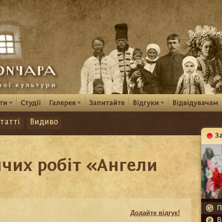
татті
Видиво
З
К
чих робіт «Ангели
П
Додайте відгук!
В