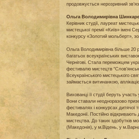
продовжується нерозривний зв’яз
Ольга Володимирівна Шинкар
Керівник студії, лауреат мистецьк
мистецької премії «Київ» імені С
конкурсу «Золотий мольберт», зо
Ольга Володимирівна більше 20 р
багатьох всеукраїнських виставок
Чернігові. Стала переможцем укра
фестивалю мистецтв “Слов’янськи
Всеукраїнського мистецького свят
займається витинанкою, аплікаці
Вихованці її студії беруть участь 
Вони ставали неодноразово призе
фестивалях і конкурсах дитячої тв
Македонії. Постійно відкривають 
мистецтва. До таких здобутків м
(Македонія), у м.Відень, у м.Варн