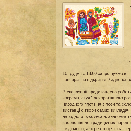
16 грудня о 13:00 запрошуємо в 
Гончара” на відкриття Різдвяної в
В експозиції представлено роботи
зокрема, студії декоративного роз
народного плетіння з лози та соло
виставці є твори самих викладачів
народного рукомесла, знайомлять
звернення до традиційних народн
свідомості, а через творчість і пе