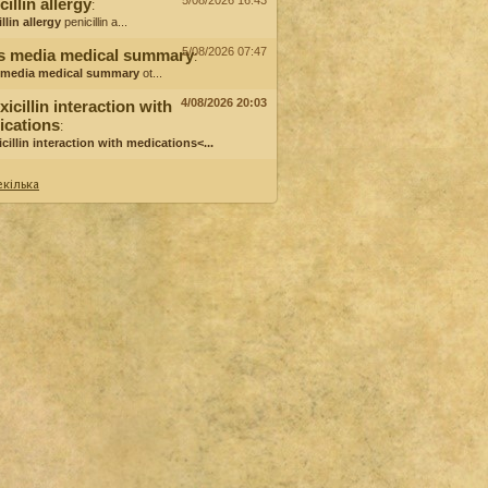
5/08/2026 16:43
cillin allergy
:
llin allergy
penicillin a...
5/08/2026 07:47
is media medical summary
:
s media medical summary
ot...
4/08/2026 20:03
icillin interaction with
ications
:
cillin interaction with medications<...
кілька