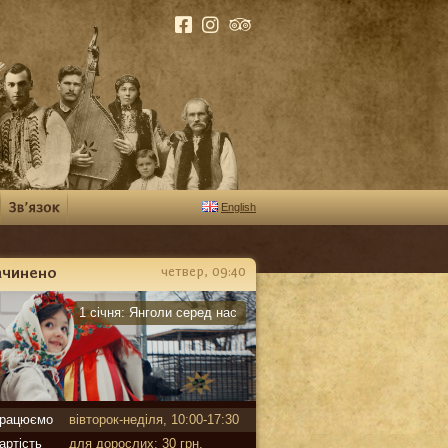
English
ачинено
четвер, 09:40
арантин
1 січня:
Янголи серед нас
рацюємо
вівторок-неділя, 10:00-17:30
артість
для дорослих: 30 грн,