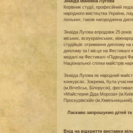
Зінаїда Іванівна Лугова
Керівник студії, професійний педа
народного мистецтва України, лау
ляльки», також нагороджена дипл
Зінаїда Лугова впродовж 25 років 
міських, всеукраїнських, міжнар
студійців: отримання диплому на 
диплому за І місце на Фестивалі 
медалі на Фестивалі «Підводні Фан
Національної спілки майстрів нар
Зінаїда Лугова як народний майс
конкурсах. Зокрема, була учасн
(м.Вітебськ, Білорусія), фестива
«Майстерня Діда Мороза» (м.Київ,
Проскурівскій» (м.Хмельницький)
Ласкаво запрошуємо дітей та
Вхід на відкриття виставки віл