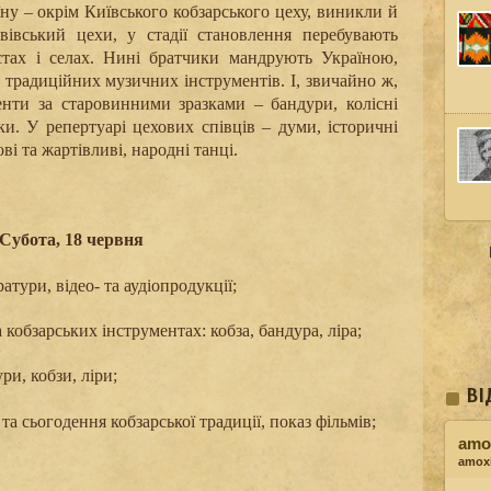
у – окрім Київського кобзарського цеху, виникли й
вівський цехи, у стадії становлення перебувають
стах і селах. Нині братчики мандрують Україною,
 традиційних музичних інструментів. І, звичайно ж,
нти за старовинними зразками – бандури, колісні
дки. У репертуарі цехових співців – думи, історичні
ові та жартівливі, народні танці.
Субота, 18 червня
тури, відео- та аудіопродукції
;
кобзарських інструментах: кобза, бандура, ліра;
и, кобзи, ліри;
ВІ
ї та сьогодення кобзарської традиції, показ фільмів;
amox
amoxi