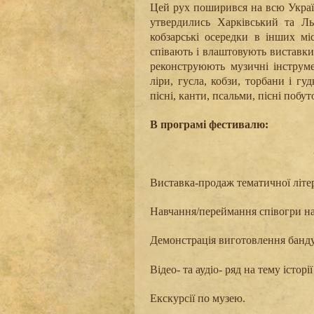
Цей рух поширився на всю Україн
утвердились Харківський та Ль
кобзарські осередки в інших мі
співають і влаштовують виставки
реконструюють музичні інструме
ліри, гусла, кобзи, торбани і гу
пісні, канти, псальми, пісні побут
В п
рограм
і
фестивалю:
Виставка-продаж тематичної літера
Навчання/переймання співогри на 
Демонстрація виготовлення бандур
Відео- та аудіо- ряд на тему історі
Екскурсії по музею.