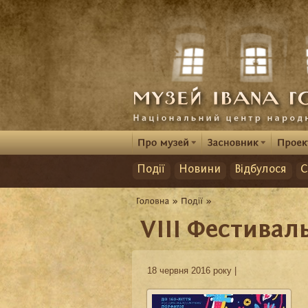
Події
Новини
Відбулося
С
VIII Фестивал
18 червня 2016 року |