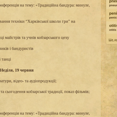
pne
нференція на тему: «Традиційна бандура: минуле,
pneu
peni
penici
вання техніки “Харківської школи гри” на
otit
otiti
і майстрів та учнів кобзарського цеху
Ще де
ників і бандуристів
 танці
Неділя, 19 червня
тури, відео- та аудіопродукції
;
ї та сьогодення кобзарської традиції, показ фільмів;
нференція на тему: «Традиційна бандура: минуле,