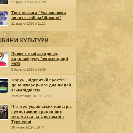
27 травня 2020 о 10:20
Тест-розвага “Яка вишивка
личить тобі найбільше?”
21 травня 2020 о 11:26
ОВИНИ КУЛЬТУРИ
Превентивні заходи від
коронавірусу. Рекомендації
МОЗ
5 березня 2020 о 13:06
Форум „Відкритий простір”
до Міжнародного дня людей
з інвалідністю
29 листопада 2019 о 12:56
П’ятеро українських майстрів
представили традиційне
мистецтво на фестивалі в
Туреччині
26 липня 2019 о 16:44