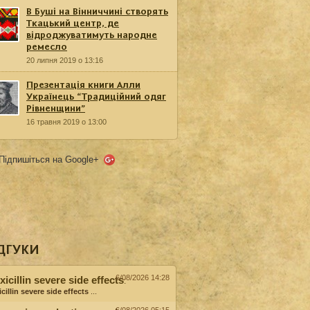
В Буші на Вінниччині створять
Ткацький центр, де
відроджуватимуть народне
ремесло
20 липня 2019 о 13:16
Презентація книги Алли
Українець “Традиційний одяг
Рівненщини”
16 травня 2019 о 13:00
Підпишіться на Google+
ДГУКИ
6/08/2026 14:28
icillin severe side effects
:
cillin severe side effects
...