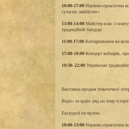
10:00-17:00
Науково-практична ко
сучасне, майбутнє»
13:00-14:00
Майстер-клас з опану
традиційній бандурі
11:00-17:00
Кобзарювання на вулиц
17:00-19:00
Концерт кобзарів, лір
19:30–22:00
Українські традиційні
Виставка-продаж тематичної літера
Відео- та аудіо- ряд на тему історі
Екскурсії по музею.
10
:00-13:00
Науково-практична ко