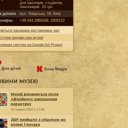
для школярів, студентів,
пенсіонерів: 10 грн
к доїхати
вул. Лаврська, 19, Київ
елефон
+38 044 2889268, 2805210
ивіться панорами виставкових зал
ступне видиво про музей
олекція світлин на Google Art Project
Для дітей
Коза Медіа
ОВИНИ МУЗЕЮ
Музей відчиниться після
офіційного завершення
карантину
10 червня 2020 о 17:56
ДБР прийшло з обшуком до
музею Гончара