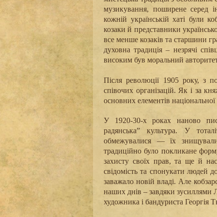
музикування, поширене серед ін
кожній українській хаті були ко
козаки й представники української
все менше козаків та старшини гр
духовна традиція – незрячі спів
високим був моральний авторитет
Після революції 1905 року, з 
співочих організацій
. Як і за кн
основних елементів національної 
У 1920-30-х роках наново писа
радянська” культура. У тотал
обмежувалися — їх знищували 
традиційно було покликане форм
захисту своїх прав, та ще й на
свідомість та спонукати людей до
заважало новій владі.
Але кобзарс
наших днів – завдяки зусиллями
художника і бандуриста Георгія Т