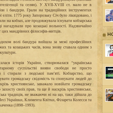
телігенції та селян).
У XVII-XVIII ст. мало не в
бзи
і бандури
. Грали на традиційних інструментах
 еліти. 1775 року Запорозьку Січ було ліквідовано, і
али на кобзах, але продовжувала існувати кобзарська
ці нагадували про козацькі вольності. Надзвичайно
 цих мандрівних філософів-митців.
Н
подихом волі бандура вийшла за межі
професійних
яжих та козацьких часів, вона знову ставала одним з
культури.
лася історія України, створювалася “українська
ітарному суспільстві вияви свободи не просто
і стирали з людської пам’яті. Кобзарство, що
увати громадську свідомість та спонукати людей до
скрізь християнське, заважало новійати громадську
 захисту своїх прав, та ще й наскрізь християнське,
ька традиція, не зважаючи ні на що, таки дійшла до
Лесі Українки, Климента Квітки, Філарета Колесси та
каченка (1898–1993).