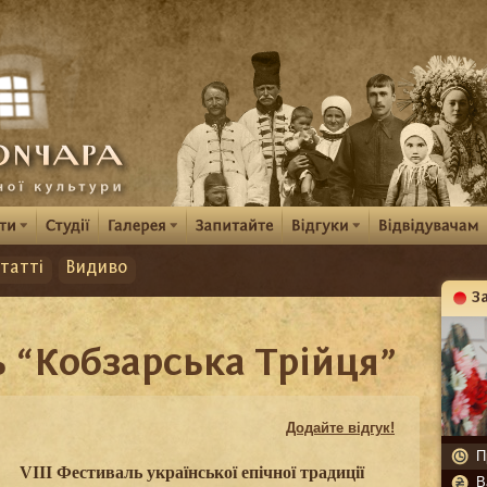
татті
Видиво
З
К
ь “Кобзарська Трійця”
Додайте відгук!
П
VIII
Фестиваль української епічної традиції
В