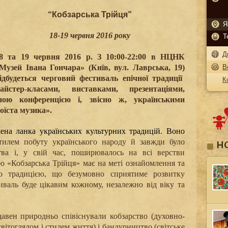
“Кобзарська Трійця”
Я
18-19 червня 2016 року
Т
Д
8 та 19 червня 2016 р.
З 10:00-22:00
в Н
ЦНК
Музей Івана Гончара»
(Київ, вул. Лаврська, 19)
В
ідбудеться черговий фестиваль епічної традиції
К
йстер-класами, виставками, презентаціями,
ною конференцією і, звісно ж, українськими
оїста музика».
ена ланка українських культурних традицій. Воно
тилем побуту українського народу й завжди було
Н
ва і, у свій час, поширювалось на всі верстви
 «Кобзарська Трійця» має на меті ознайомлення та
єю традицією, що безумовно сприятиме розвитку
тиваль буде цікавим кожному, незалежно від віку та
-давен природньо співіснували кобзарство (духовно-
вітоглядом і стилем життя) і бандурництво (світське