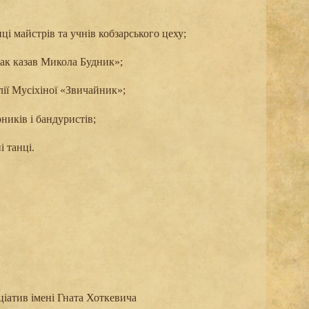
і майстрів та учнів кобзарського цеху;
ак казав Микола Будник»;
лії Мусіхіної «Звичайник»;
рників і бандуристів;
і танці.
ціатив імені Гната Хоткевича