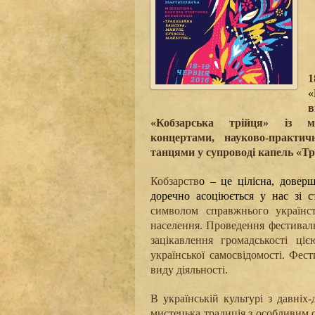
1
«
в
«Кобзарська трійця» із ма
концертами, науково-практич
танцями у супроводі капель «Тр
Кобзарств
о
– це цілісна, доверш
доречно асоціюється у нас зі с
символом справжнього українст
населення.
Проведення фестивалю
зацікавлення громадськості ці
української самосвідомості. Фес
виду діяльності.
В українській культурі з давніх
мистецька традиція з особливим с