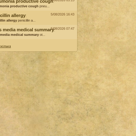
6/08/2026 05:15
umonia productive cough
:
monia productive cough
pneu...
5/08/2026 16:43
cillin allergy
:
llin allergy
penicillin a...
5/08/2026 07:47
is media medical summary
:
s media medical summary
ot...
кілька