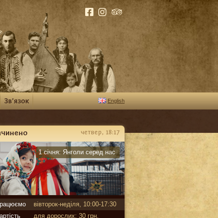
English
ачинено
четвер, 18:17
арантин
1 січня:
Янголи серед нас
рацюємо
вівторок-неділя, 10:00-17:30
артість
для дорослих: 30 грн,