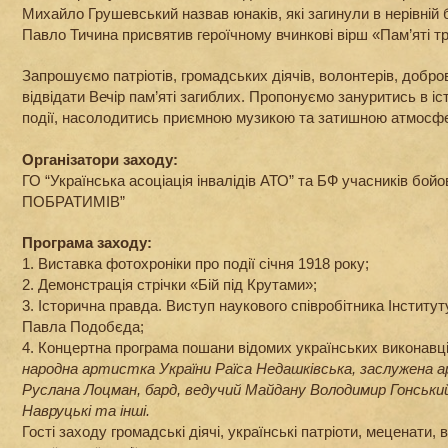
Михайло Грушевський назвав юнаків, які загинули в нерівній б
Павло Тичина присвятив героїчному вчинкові вірш «Пам’яті т
Запрошуємо патріотів, громадських діячів, волонтерів, добро
відвідати Вечір пам’яті загиблих. Пропонуємо зануритись в іс
події, насолодитись приємною музикою та затишною атмосф
Організатори заходу:
ГО “Українська асоціація інвалідів АТО” та БФ учасників бой
ПОБРАТИМІВ”
Програма заходу:
1. Виставка фотохроніки про події січня 1918 року;
2. Демонстрація стрічки «Бій під Крутами»;
3. Історична правда. Виступ наукового співробітника Інститут
Павла Подобєда;
4. Концертна програма пошани відомих українських виконавці
народна артистка України Раїса Недашківська, заслужена 
Руслана Лоцман, бард, ведучий Майдану Володимир Гонськи
Навруцькі та інші.
Гості заходу громадські діячі, українські патріоти, меценати, 