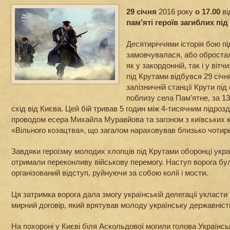
29 січня
2016 року
о 17.00
в
пам’яті героїв загиблих пі
Десятиріччями історія бою п
замовчувалася, або обростал
як у закордонній, так і у вітчи
під Крутами відбувся 29 січн
залізничній станції Крути пі
поблизу села Пам’ятне, за 13
схід від Києва. Цей бій тривав 5 годин між 4-тисячним підрозд
проводом есера Михайла Муравйова та загоном з київських ку
«Вільного козацтва», що загалом нараховував близько чотирь
Завдяки героїзму молодих хлопців під Крутами оборонці укра
отримали переконливу військову перемогу. Наступ ворога бул
організований відступ, руйнуючи за собою колії і мости.
Ця затримка ворога дала змогу українській делегації укласт
мирний договір, який врятував молоду українську державніст
На похороні у Києві біля Аскольдової могили голова Українс