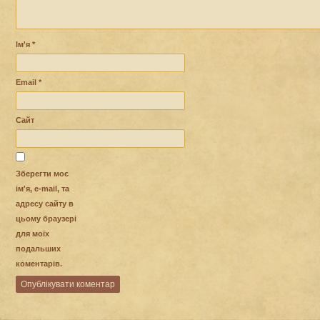
Ім'я
*
Email
*
Сайт
Зберегти моє
ім'я, e-mail, та
адресу сайту в
цьому браузері
для моїх
подальших
коментарів.