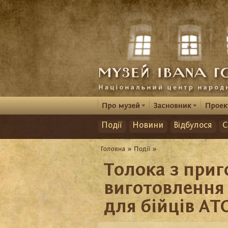
Події
Новини
Відбулося
С
Толока з приг
виготовлення
для бійців АТ