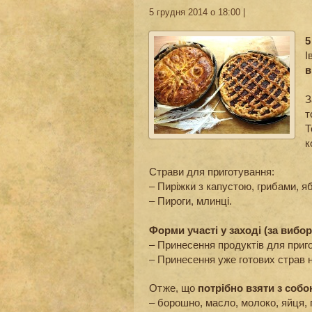
5 грудня 2014 о 18:00 |
5
І
в
З
т
Т
к
Страви для приготування:
– Пиріжки з капустою, грибами, 
– Пироги, млинці.
Форми участі у заході (за вибор
– Принесення продуктів для приго
– Принесення уже готових страв н
Отже, що
потрібно взяти з собо
– борошно, масло, молоко, яйця, 