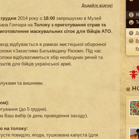
Додайте відгук!
Я
 грудня
2014 року о
18:00
запрошуємо в Музей
Т
вана Гончара на
Толоку з приготування страв та
иготовлення маскувальних сіток для бійців АТО
.
Д
В
ахід відбувається в рамках мистецької оборонної
К
олоки «Захистимо Батьківщину Разом». Під час
олоки відбуватиметься збір необхідних речей та
оштів для бійців української армії.
яблуками та вишнями.
Н
ом):
тування (до 5 грудня).
а Ваш вибір (в день проведення заходу).
ю на толоку:
густе повидло, ягоди, тушкована капуста (для