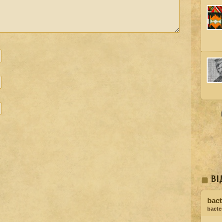
ВІ
bact
bacter