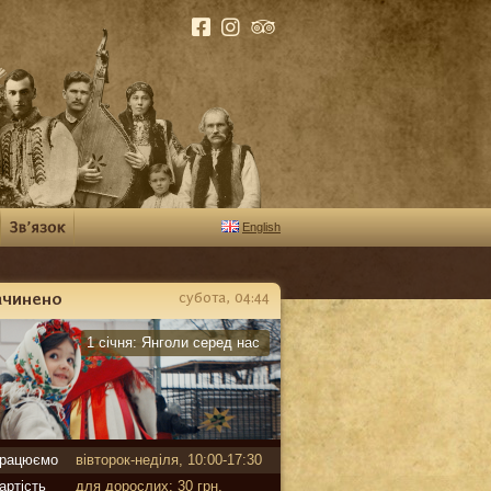
English
ачинено
субота, 04:44
арантин
1 січня:
Янголи серед нас
рацюємо
вівторок-неділя, 10:00-17:30
артість
для дорослих: 30 грн,