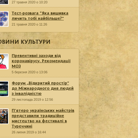
27 травня 2020 о 10:20
Тест-розвага “Яка вишивка
личить тобі найбільше?”
21 травня 2020 о 11:26
ОВИНИ КУЛЬТУРИ
Превентивні заходи від
коронавірусу. Рекомендації
МОЗ
5 березня 2020 о 13:06
Форум „Відкритий простір”
до Міжнародного дня людей
з інвалідністю
29 листопада 2019 о 12:56
П’ятеро українських майстрів
представили традиційне
мистецтво на фестивалі в
Туреччині
26 липня 2019 о 16:44