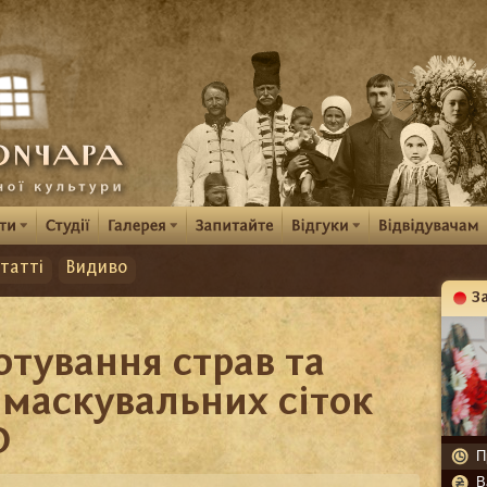
татті
Видиво
З
К
отування страв та
 маскувальних сіток
О
П
В