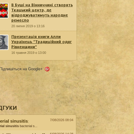
В Буші на Вінниччині створять
Ткацький центр, де
відроджуватимуть народне
ремесло
20 липня 2019 о 13:16
Презентація книги Алли
Українець “Традиційний одяг
Рівненщини”
16 травня 2019 о 13:00
Підпишіться на Google+
ДГУКИ
7/08/2026 08:04
erial sinusitis
:
ial sinusitis
bacterial s...