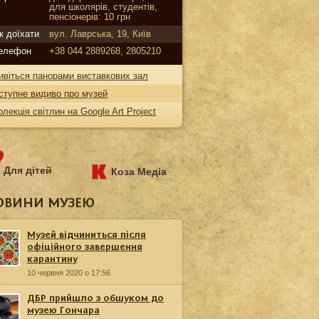
для школярів, студентів,
пенсіонерів: 10 грн
к доїхати
вул. Лаврська, 19, Київ
елефон
+38 044 2889268, 2805210
ивіться панорами виставкових зал
ступне видиво про музей
олекція світлин на Google Art Project
Для дітей
Коза Медіа
ОВИНИ МУЗЕЮ
Музей відчиниться після
офіційного завершення
карантину
10 червня 2020 о 17:56
ДБР прийшло з обшуком до
музею Гончара