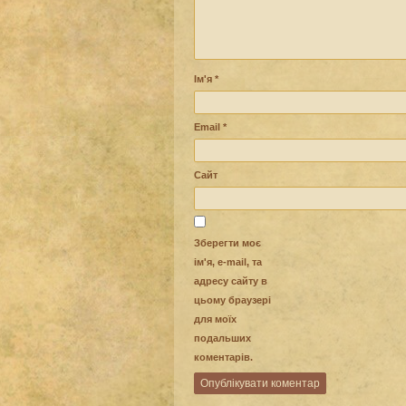
Ім'я
*
Email
*
Сайт
Зберегти моє
ім'я, e-mail, та
адресу сайту в
цьому браузері
для моїх
подальших
коментарів.