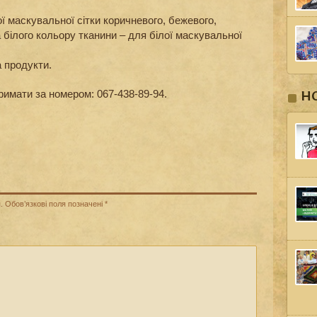
 маскувальної сітки коричневого, бежевого,
а білого кольору тканини – для білої маскувальної
 продукти.
имати за номером: 067-438-89-94.
Н
.
Обов’язкові поля позначені
*