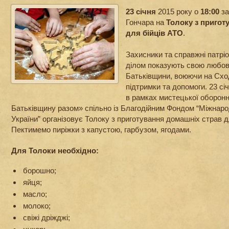
23 січня
2015 року о
18:00
за
Гончара на
Толоку з пригот
для бійців АТО
.
Захисники та справжні патріот
ділом показують свою любов
Батьківщини, воюючи на Сход
підтримки та допомоги. 23 сі
в рамках мистецької оборон
Батьківщину разом» спільно із Благодійним Фондом “Міжнаро
України” організовує Толоку з приготування домашніх страв д
Пектимемо пиріжки з капустою, гарбузом, ягодами.
Для Толоки необхідно:
борошно;
яйця;
масло;
молоко;
свіжі дріжджі;