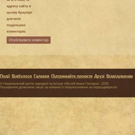
адресу сайту в
цьому браузері
для моїх
подальших
коментарів.
Події
Відбулося
Галерея
Підтримайте проекти
Друзі
Відвідувачам
© Національний центр народної культури «Музей Івана Гончара», 2026
Поширення дозволене лише за наявності гіперпосилання на першоджерело!