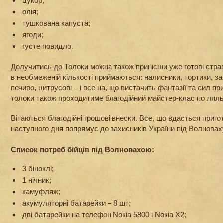
цукор;
олія;
тушкована капуста;
ягоди;
густе повидло.
Долучитись до Толоки можна також принісши уже готові стра
в необмеженій кількості приймаються: налисники, тортики, за
печиво, цитрусові – і все на, що вистачить фантазії та сил пр
толоки також проходитиме благодійний майстер-клас по ляль
Вітаються благодійні грошові внески. Все, що вдасться пригот
наступного дня попрямує до захисників України під Волновах
Список потреб бійців під Волновахою:
3 біноклі;
1 нічник;
камуфляж;
акумуляторні батарейки – 8 шт;
дві батарейки на телефон Nокіа 5800 і Nокіа Х2;