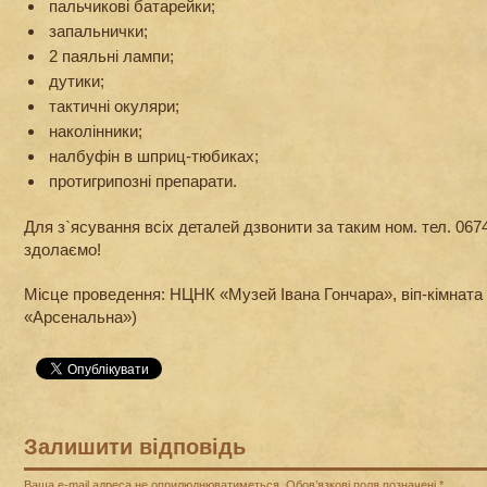
пальчикові батарейки;
запальнички;
2 паяльні лампи;
дутики;
тактичні окуляри;
наколінники;
налбуфін в шприц-тюбиках;
протигрипозні препарати.
Для з`ясування всіх деталей дзвонити за таким ном. тел. 067
здолаємо!
Місце проведення: НЦНК «Музей Івана Гончара», віп-кімната (в
«Арсенальна»)
Залишити відповідь
Ваша e-mail адреса не оприлюднюватиметься.
Обов’язкові поля позначені
*