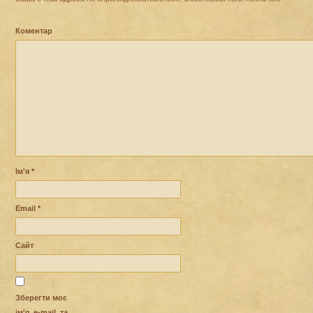
Коментар
Ім'я
*
Email
*
Сайт
Зберегти моє
ім'я, e-mail, та