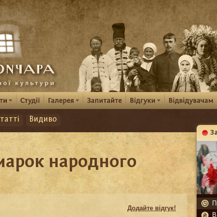
татті
Видиво
З
К
марок народного
П
Додайте відгук!
В