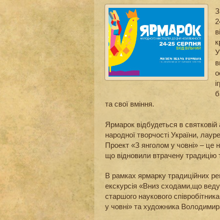
З
2
в
к
У
в
о
і
б
та свої вміння.
Ярмарок відбудеться в святковій
народної творчості України, лауре
Проект «З янголом у човні» – це 
що відновили втрачену традицію 
В рамках ярмарку традиційних ре
екскурсія «Вниз сходами,що ведут
старшого наукового співробітника
у човні» та художника Володимира