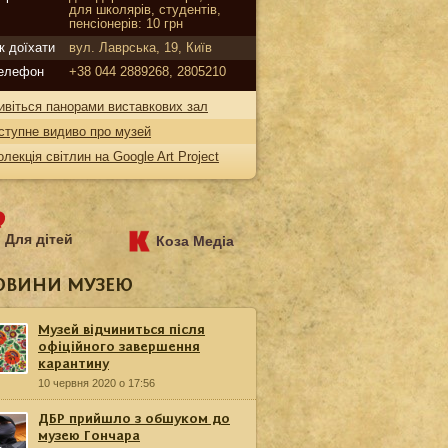
для школярів, студентів,
пенсіонерів: 10 грн
к доїхати
вул. Лаврська, 19, Київ
елефон
+38 044 2889268, 2805210
ивіться панорами виставкових зал
ступне видиво про музей
олекція світлин на Google Art Project
Для дітей
Коза Медіа
ОВИНИ МУЗЕЮ
Музей відчиниться після
офіційного завершення
карантину
10 червня 2020 о 17:56
ДБР прийшло з обшуком до
музею Гончара