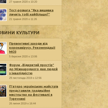
27 травня 2020 о 10:20
Тест-розвага “Яка вишивка
личить тобі найбільше?”
21 травня 2020 о 11:26
ОВИНИ КУЛЬТУРИ
Превентивні заходи від
коронавірусу. Рекомендації
МОЗ
5 березня 2020 о 13:06
Форум „Відкритий простір”
до Міжнародного дня людей
з інвалідністю
29 листопада 2019 о 12:56
П’ятеро українських майстрів
представили традиційне
мистецтво на фестивалі в
Туреччині
26 липня 2019 о 16:44