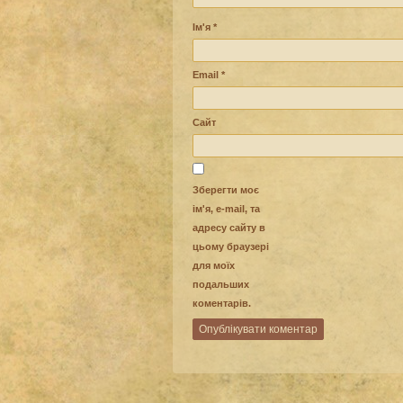
Ім'я
*
Email
*
Сайт
Зберегти моє
ім'я, e-mail, та
адресу сайту в
цьому браузері
для моїх
подальших
коментарів.