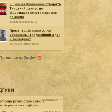
В Буші на Вінниччині створять
Ткацький центр, де
відроджуватимуть народне
ремесло
20 липня 2019 о 13:16
Презентація книги Алли
Українець “Традиційний одяг
Рівненщини”
16 травня 2019 о 13:00
Підпишіться на Google+
ДГУКИ
6/08/2026 05:15
umonia productive cough
:
monia productive cough
pneu...