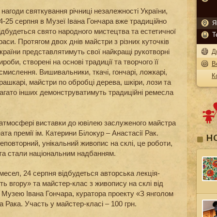
 нагоди святкування річниці незалежності України,
4-25 серпня в Музеї Івана Гончара вже традиційно
Я
ідбудеться свято народного мистецтва та естетичної
Т
раси. Протягом двох днів майстри з різних куточків
країни представлятимуть свої найкращі рукотворні
Д
ироби, створені на основі традиції та творчого її
В
смислення. Вишивальники, ткачі, гончарі, ложкарі,
К
грашкарі, майстри по обробці дерева, шкіри, лози та
агато інших демонструватимуть традиційні ремесла
 атмосфері виставки до ювілею заслуженого майстра
ата премії ім. Катерини Білокур – Анастасії Рак.
Н
неповторний, унікальний живопис на склі, це роботи,
та стали національним надбанням.
месел, 24 серпня відбудеться авторська лекція-
ь вгору» та майстер-клас з живопису на склі від
 Музею Івана Гончара, куратора проекту «З янголом
 Рака. Участь у майстер-класі – 100 грн.