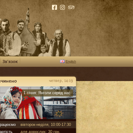
English
ачинено
четвер, 14:19
арантин
1 січня:
Янголи серед нас
рацюємо
вівторок-неділя, 10:00-17:30
артість
для дорослих: 30 грн,