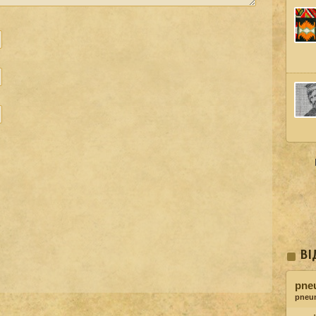
ВІ
pne
pneu