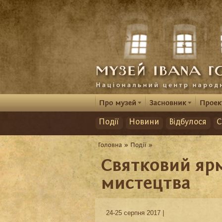
Події
Новини
Відбулося
С
Святковий яр
мистецтва
24-25 серпня 2017 |