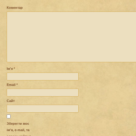
Коментар
Ім'я
*
Email
*
Сайт
Зберегти моє
ім'я, e-mail, та