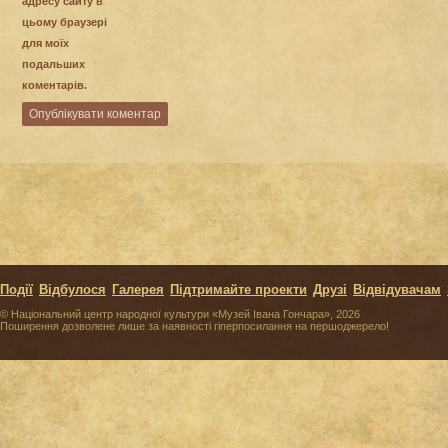
адресу сайту в
цьому браузері
для моїх
подальших
коментарів.
Події
Відбулося
Галерея
Підтримайте проекти
Друзі
Відвідувачам
© Національний центр народної культури «Музей Івана Гончара», 2026
Поширення дозволене лише за наявності гіперпосилання на першоджерело!