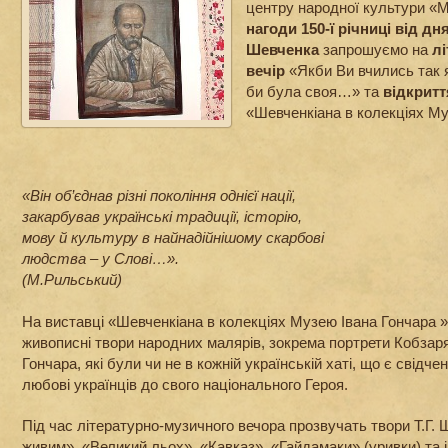
центру народної культури «
нагоди 150-ї річниці від дн
Шевченка
запрошуємо на
л
вечір
«Якби Ви вчились так я
би була своя…» та
відкритт
«Шевченкіана в колекціях Му
«Він об’єднав різні покоління однієї нації,
закарбував українські традиції, історію,
мову й культуру в найнадійнішому скарбові
людства – у Слові…».
(М.Рильський)
На виставці «Шевченкіана в колекціях Музею Івана Гончара 
живописні твори народних малярів, зокрема портрети Кобзар
Гончара, які були чи не в кожній українській хаті, що є свідче
любові українців до свого національного Героя.
Під час літературно-музичного вечора прозвучать твори Т.Г. Ш
живим», «Великий льох», «Кавказ», «Гайдамаки» (уривки) та ін