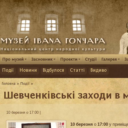
Події
Новини
Відбулося
Статті
Видиво
Шевченківські заходи в 
10 березня о 17:00 |
10 березня
о
17:00
у приміще