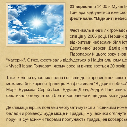
21 вересня
о 14:00 в Музеї І
Гончара відбудеться вже сь
фестиваль “Відкриті небес
Фестиваль виник як громадська
співців у 2006 році. Перший
відкритими небесами біля Іс
Десятинної церкви. Далі він
Гідропарку й цього року знов
“материк”. Отже, фестиваль відбудеться в Національному це
«Музей Івана Гончара», якому восени виповнюється 20 років.
Таке тяжіння сучасних поетів і співців до старовини пояснюєт
можлива без коріння Традиції. На фестивалі “Відкриті небеса”
Марія Бурмака, Сергій Лазо, Едуард Драч, Андрій Панчишин. 
фестивалю долучаться брати Капранови й ще декілька відом
Декламації віршів поетами чергуватимуться з пісенними номе
балади й романсу. Буде місце й Традиції – учасники оглянут
поруч із сучасними творами пролунають традиційні кобзарськ