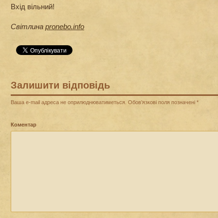
Вхід вільний!
Світлина
pronebo.info
Залишити відповідь
Ваша e-mail адреса не оприлюднюватиметься.
Обов’язкові поля позначені
*
Коментар