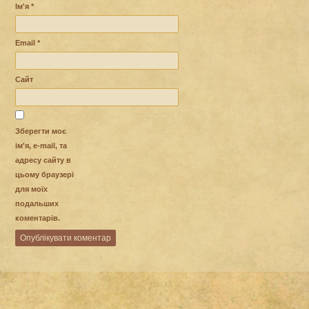
Ім'я
*
Email
*
Сайт
Зберегти моє
ім'я, e-mail, та
адресу сайту в
цьому браузері
для моїх
подальших
коментарів.