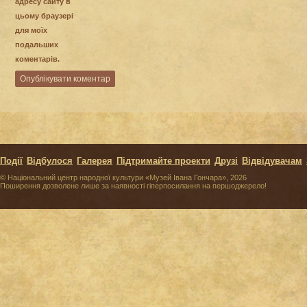
адресу сайту в
цьому браузері
для моїх
подальших
коментарів.
Події
Відбулося
Галерея
Підтримайте проекти
Друзі
Відвідувачам
© Національний центр народної культури «Музей Івана Гончара», 2026
Поширення дозволене лише за наявності гіперпосилання на першоджерело!