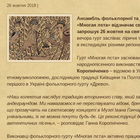
26 жовтня 2018 |
Ансамбль фольклорної та 
«Многая лєта» відзначає св
запрошує 26 жовтня на свя
вечора гурт заспіває ліричні т
в експедиціях різними регіон
Гурт «Многая лєта» заснован
народнопісенного виконавст
Коропніченко
– відомою в У
етномузикологинею, дослідницею традиції Київщини та Полт
першого в Україні фольклорного гурту «Древо».
«Наш колектив наслідує традицію вторинного співу, який з
андеграундом. Ми намагаємося не переспівувати відомі, бренд
що прозвучать на святковому концерті в Музеї Івана Гонча
унікальними, їх не можна почути будь-де. Це реконструкції д
автентичних пісень»,
– розповідає Ганна Коропніченко.
Виконавці фольклорного гурту «Многая лєта» активно прац