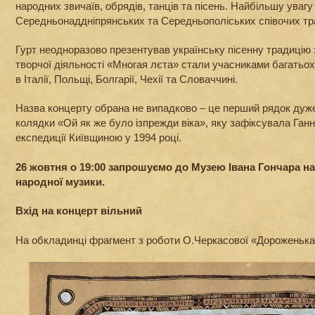
народних звичаїв, обрядів, танців та пісень. Найбільшу уваг
Середньонаддніпрянських та Середньополіських співочих тр
Гурт неодноразово презентував українську пісенну традицію з
творчої діяльності «Многая лєта» стали учасниками багатьох
в Італії, Польщі, Болгарії, Чехії та Словаччині.
Назва концерту обрана не випадково – це перший рядок дуже 
колядки «Ой як же було ізпрежди віка», яку зафіксувала Ганн
експедиції Київщиною у 1994 році.
26 жовтня о 19:00 запрошуємо до Музею Івана Гончара на
народної музики.
Вхід на концерт вільний
На обкладинці фрагмент з роботи О.Черкасової «Дороженька