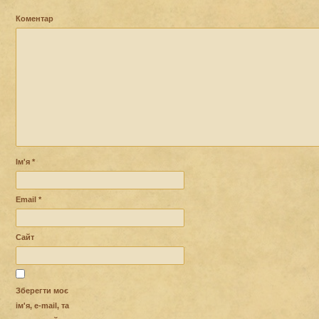
Коментар
Ім'я
*
Email
*
Сайт
Зберегти моє
ім'я, e-mail, та