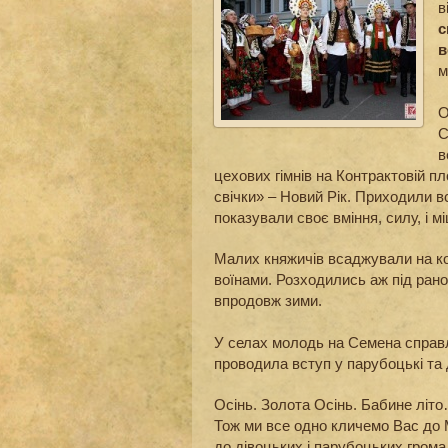
в
с
в
м
О
С
в
цехових гімнів на Контрактовій п
свічки» – Новий Рік. Приходили всі
показували своє вміння, силу, і мі
Малих княжичів всаджували на к
воїнами. Розходились аж під рано
впродовж зими.
У селах молодь на Семена справля
проводила вступ у парубоцькі та 
Осінь. Золота Осінь. Бабине літо…
Тож ми все одно кличемо Вас до М
до дівоцьких і парубоцьких гром