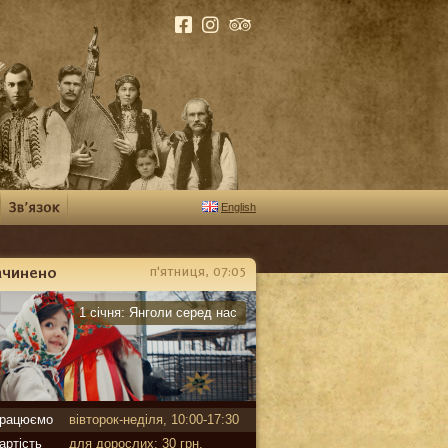
English
ачинено
п'ятниця, 07:05
арантин
1 січня:
Янголи серед нас
рацюємо
вівторок-неділя, 10:00-17:30
артість
для дорослих: 30 грн,