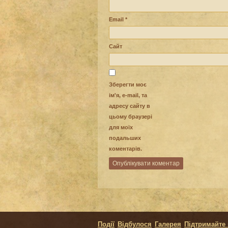
Email
*
Сайт
Зберегти моє
ім'я, e-mail, та
адресу сайту в
цьому браузері
для моїх
подальших
коментарів.
Події
Відбулося
Галерея
Підтримайте