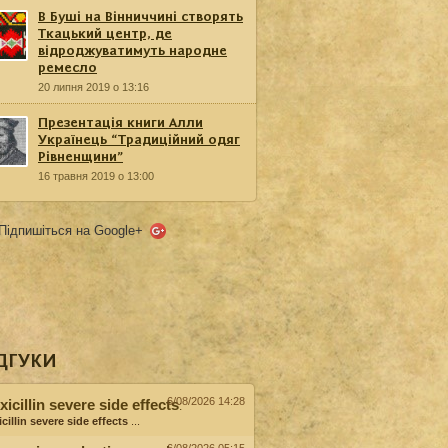
В Буші на Вінниччині створять
Ткацький центр, де
відроджуватимуть народне
ремесло
20 липня 2019 о 13:16
Презентація книги Алли
Українець “Традиційний одяг
Рівненщини”
16 травня 2019 о 13:00
Підпишіться на Google+
ДГУКИ
6/08/2026 14:28
icillin severe side effects
:
cillin severe side effects
...