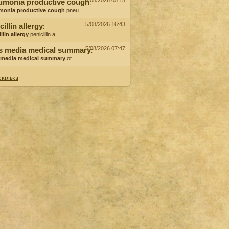
6/08/2026 05:15
umonia productive cough
:
monia productive cough
pneu...
5/08/2026 16:43
cillin allergy
:
llin allergy
penicillin a...
5/08/2026 07:47
is media medical summary
:
s media medical summary
ot...
кілька