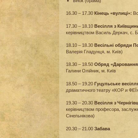
вінок (брама)
16.30 – 17.30
Кінець «вулиці»:
Вс
17.30 – 18.10
Весілля з Київщин
керівництвом Василь Деркач, с. Б
18.10 – 18.30
Весільні обряди 
Валерія Гладунця, м. Київ)
18.30 – 18.50
Обряд «Дарованн
Галини Олійник, м. Київ
18.50 – 19.20
Гуцульське весіл
драматичного театру «КОР и ФЕЇ»
19.30 – 20.30
Весілля з Чернігі
керівництвом професора, заслуже
Сінельнікова)
20.30 – 21.00
Забава