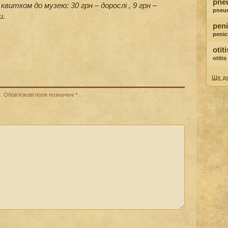
pne
квитком до музею: 30 грн – дорослі , 9 грн –
pneu
и.
peni
penici
otit
otiti
Ще де
.
Обов’язкові поля позначені
*