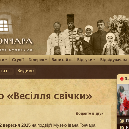
татті
Видиво
З
К
о «Весілля свічки»
Додайте відгук!
П
2 вересня 2015
на подвір’ї Музею Івана Гончара
В