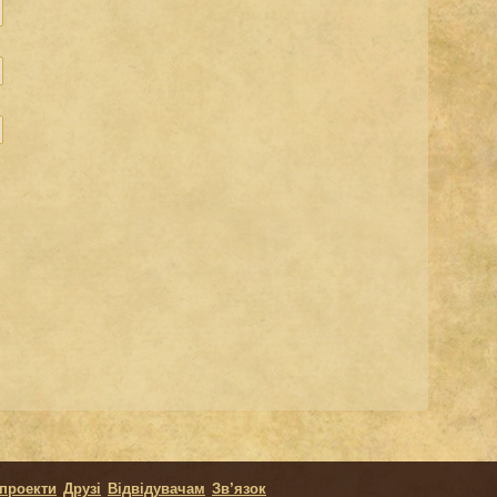
 проекти
Друзі
Відвідувачам
Зв’язок