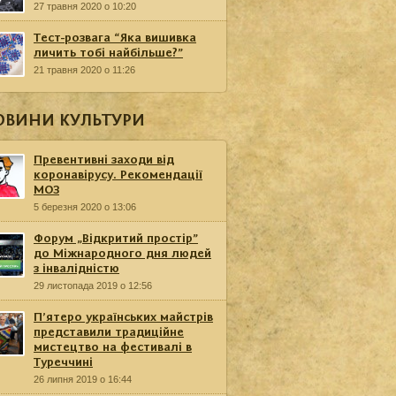
27 травня 2020 о 10:20
Тест-розвага “Яка вишивка
личить тобі найбільше?”
21 травня 2020 о 11:26
ОВИНИ КУЛЬТУРИ
Превентивні заходи від
коронавірусу. Рекомендації
МОЗ
5 березня 2020 о 13:06
Форум „Відкритий простір”
до Міжнародного дня людей
з інвалідністю
29 листопада 2019 о 12:56
П’ятеро українських майстрів
представили традиційне
мистецтво на фестивалі в
Туреччині
26 липня 2019 о 16:44