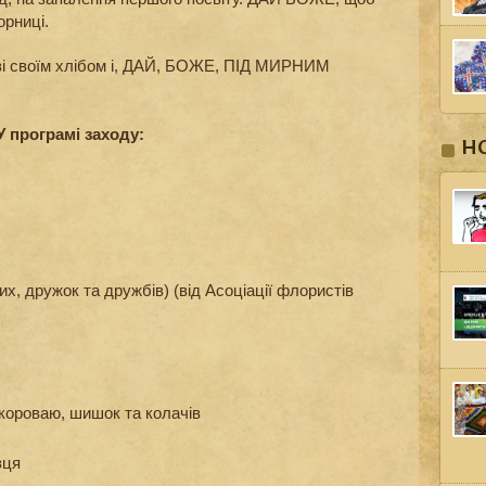
орниці.
, зі своїм хлібом і, ДАЙ, БОЖЕ, ПІД МИРНИМ
У програмі заходу:
Н
их, дружок та дружбів) (від Асоціації флористів
 короваю, шишок та колачів
вця