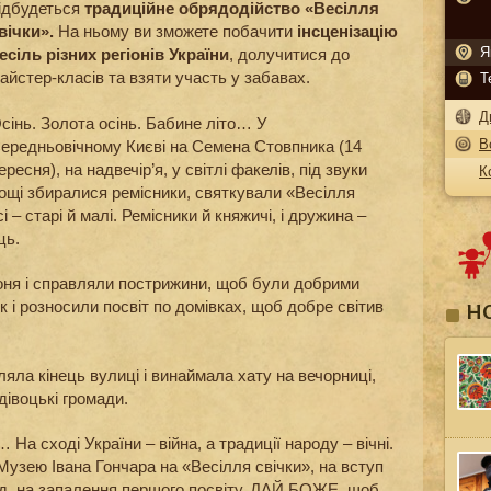
ідбудеться
традиційне обрядодійство «Весілля
вічки».
На ньому ви зможете побачити
інсценізацію
Я
есіль різних регіонів України
, долучитися до
айстер-класів та взяти участь у забавах.
Т
Д
сінь. Золота осінь. Бабине літо… У
В
ередньовічному Києві на Семена Стовпника (14
ересня), на надвечір’я, у світлі факелів, під звуки
К
лощі збиралися ремісники, святкували «Весілля
 – старі й малі. Ремісники й княжичі, і дружина –
ць.
оня і справляли пострижини, щоб були добрими
к і розносили посвіт по домівках, щоб добре світив
Н
ла кінець вулиці і винаймала хату на вечорниці,
дівоцькі громади.
 На сході України – війна, а традиції народу – вічні.
узею Івана Гончара на «Весілля свічки», на вступ
ад, на запалення першого посвіту. ДАЙ БОЖЕ, щоб