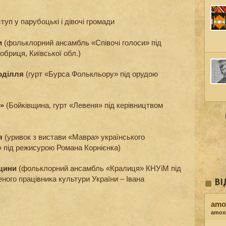
туп у парубоцькі і дівочі громади
и
(фольклорний ансамбль «Співочі голоси» під
обриця, Київської обл.)
Поділля
(гурт «Бурса Фолькльору» під орудою
я»
(Бойківщина, гурт «Левеня» під керівництвом
ля
(уривок з вистави «Мавра» українського
 під режисурою Романа Корнієнка)
вщини
(фольклорний ансамбль «Кралиця» КНУіМ під
ного працівника культури України – Івана
ВІ
amox
amoxi