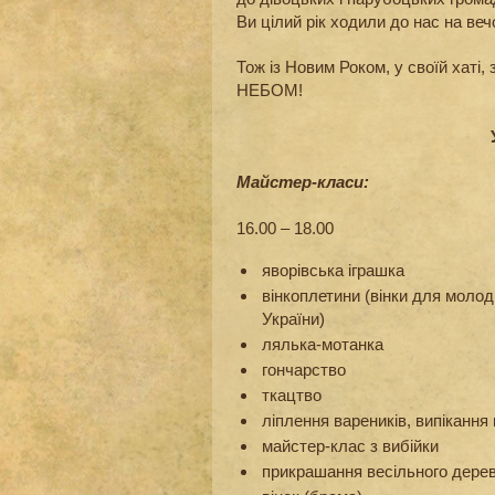
Ви цілий рік ходили до нас на веч
Тож із Новим Роком, у своїй хаті
НЕБОМ!
Майстер-класи:
16.00 – 18.00
яворівська іграшка
вінкоплетини (вінки для молод
України)
лялька-мотанка
гончарство
ткацтво
ліплення вареників, випікання
майстер-клас з вибійки
прикрашання весільного дере