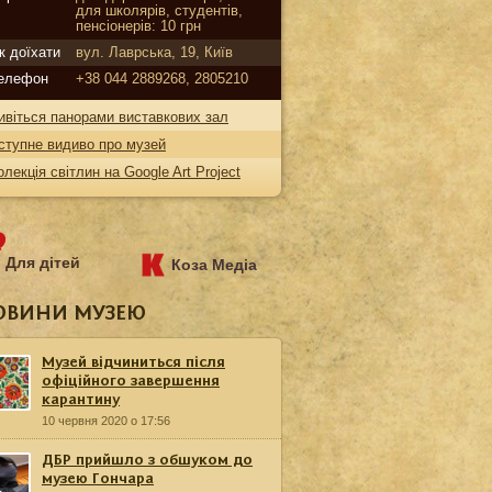
для школярів, студентів,
пенсіонерів: 10 грн
к доїхати
вул. Лаврська, 19, Київ
елефон
+38 044 2889268, 2805210
ивіться панорами виставкових зал
ступне видиво про музей
олекція світлин на Google Art Project
Для дітей
Коза Медіа
ОВИНИ МУЗЕЮ
Музей відчиниться після
офіційного завершення
карантину
10 червня 2020 о 17:56
ДБР прийшло з обшуком до
музею Гончара