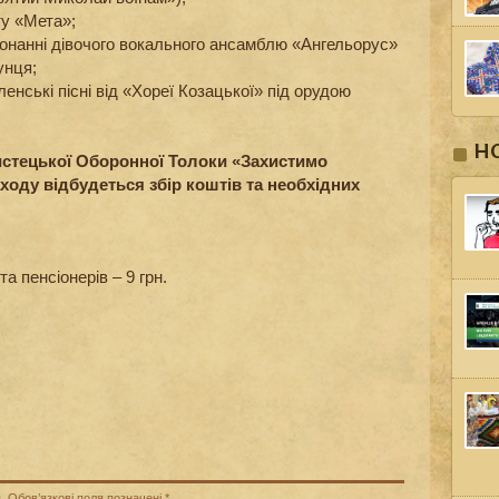
ту «Мета»;
конанні дівочого вокального ансамблю «Ангельорус»
унця;
вленські пісні від «Хореї Козацької» під орудою
Н
истецької Оборонної Толоки «Захистимо
ходу відбудеться збір коштів та необхідних
та пенсіонерів – 9 грн.
.
Обов’язкові поля позначені
*