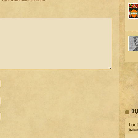
ВІ
bact
bacter