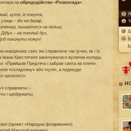
ончара на
обрядодійство «Розколяда»
.
ікай, кутя, із покутя,
Я
 узвар – іди на базар,
Т
аляниці, лишайтеся на полиці,
Д
 Дідух – на теплий дух,
В
об покинути кожух!
К
-новорічних свят, які справляли так гучно, як і їх
а Івана Хрестителя закінчувалася вулична коляда,
ли: «Прийшов Предтеча і забрав свята на плечі».
яли «складчину» або «гулі», а подекуди
бо «розплєс».
Н
у» справляти –
ати і щедрувати.
ової (проект «Народна філармонія»);
вятий Миколай воїнам»);