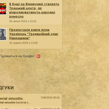
В Буші на Вінниччині створять
Ткацький центр, де
відроджуватимуть народне
ремесло
20 липня 2019 о 13:16
Презентація книги Алли
Українець “Традиційний одяг
Рівненщини”
16 травня 2019 о 13:00
Підпишіться на Google+
ДГУКИ
7/08/2026 08:04
erial sinusitis
:
ial sinusitis
bacterial s...