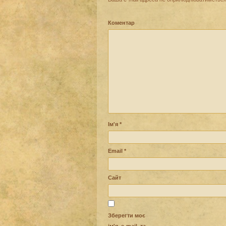
Коментар
Ім'я
*
Email
*
Сайт
Зберегти моє
ім'я, e-mail, та