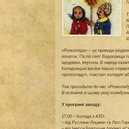
Г
Т
А
П
А
Щ
«Розколяда» – це проводи різдвяно
початок. Після свят Водохрища т
щедрівки, вертепи. В народі каза
Колядницькі ватаги пишно справл
«розколяду», «застріл коляди» а
Тож приходьте до нас «Розколяд
В останнє в цьому році колядув
У програмі заходу:
17:00 – Коляди з АТО:
– від Руслани Лоцман та Лесі Гор
– від Інесси Братущик (проект «С