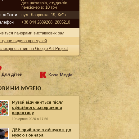
для школярів, студентів,
пенсіонерів: 10 грн
к доїхати
вул. Лаврська, 19, Київ
елефон
+38 044 2889268, 2805210
ивіться панорами виставкових зал
ступне видиво про музей
олекція світлин на Google Art Project
Для дітей
Коза Медіа
ОВИНИ МУЗЕЮ
Музей відчиниться після
офіційного завершення
карантину
10 червня 2020 о 17:56
ДБР прийшло з обшуком до
музею Гончара