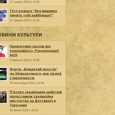
27 травня 2020 о 10:20
Тест-розвага “Яка вишивка
личить тобі найбільше?”
21 травня 2020 о 11:26
ОВИНИ КУЛЬТУРИ
Превентивні заходи від
коронавірусу. Рекомендації
МОЗ
5 березня 2020 о 13:06
Форум „Відкритий простір”
до Міжнародного дня людей
з інвалідністю
29 листопада 2019 о 12:56
П’ятеро українських майстрів
представили традиційне
мистецтво на фестивалі в
Туреччині
26 липня 2019 о 16:44