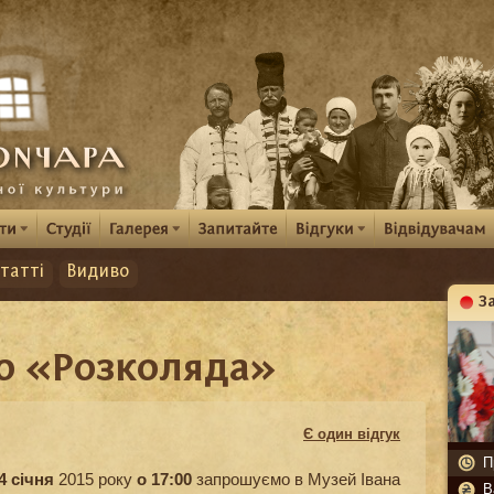
татті
Видиво
З
К
о «Розколяда»
Є один відгук
П
4 січня
2015 року
о 17:00
запрошуємо в Музей Івана
В