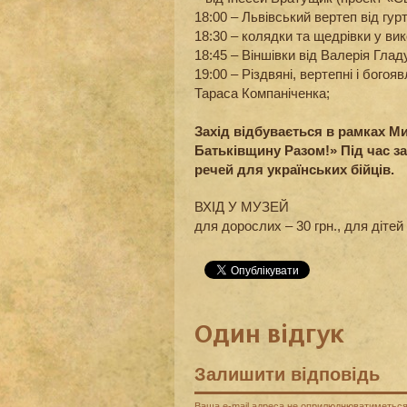
18:00 – Львівський вертеп від гур
18:30 – колядки та щедрівки у ви
18:45 – Віншівки від Валерія Глад
19:00 – Різдвяні, вертепні і богоя
Тараса Компаніченка;
Захід відбувається в рамках М
Батьківщину Разом!» Під час за
речей для українських бійців.
ВХІД У МУЗЕЙ
для дорослих – 30 грн., для дітей 
Один відгук
Залишити відповідь
Ваша e-mail адреса не оприлюднюватиметься