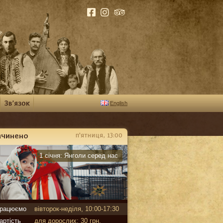
English
ачинено
п'ятниця, 13:00
арантин
1 січня:
Янголи серед нас
рацюємо
вівторок-неділя, 10:00-17:30
артість
для дорослих: 30 грн,