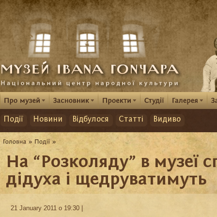
Події
Новини
Відбулося
Статті
Видиво
На “Розколяду” в музеї с
дідуха і щедруватимуть
21 January 2011 о 19:30 |