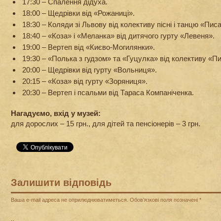
17:30 – Спалення дідуха.
18:00 – Щедрівки від «Рожаниці».
18:30 – Коляди зі Львову від колективу пісні і танцю «Пис
18:40 – «Коза» і «Меланка» від дитячого гурту «Левеня».
19:00 – Вертеп від «Києво-Могилянки».
19:30 – «Полька з гудзом» та «Гуцулка» від колективу «П
20:00 – Щедрівки від гурту «Вольниця».
20:15 – «Коза» від гурту «Зоряниця».
20:30 – Вертеп і псальми від Тараса Компаніченка.
Нагадуємо, вхід у музей:
для дорослих – 15 грн., для дітей та пенсіонерів – 3 грн.
Залишити відповідь
Ваша e-mail адреса не оприлюднюватиметься.
Обов’язкові поля позначені
*