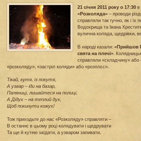
21 січня 2011 року о 17:30
в
«Розколяда»
– проводи різдв
справляли так гучно, як і їх 
Водохрища та Івана Хрестит
вулична коляда, щедрівки, в
В народі казали:
«Прийшов П
свята на плечі»
. Колядницьк
справляли «складчину» або «
«розколяду», «застріл коляди» або «розплєс».
Тікай, кутя, із покутя,
А узвар – іди на базар,
Паляниці, лишайтеся на полиці,
А Дідух – на теплий дух,
Щоб покинути кожух!
Тож приходьте до нас «Розколяду» справляти –
В останнє в цьому році колядувати і щедрувати
Та ще й кутею заїдати, а узваром запивати.