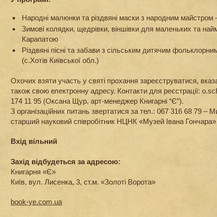
Народні малюнки та різдвяні маски з народним майстром
Зимові колядки, щедрівки, віншівки для маленьких та на
Карапатою
Різдвяні пісні та забави з сільським дитячим фольклорн
(с.Хотів Київської обл.)
Охочих взяти участь у святі прохання зареєструватися, вказав
також свою електронну адресу. Контакти для реєстрації: o.s
174 11 95 (Оксана Щур, арт-менеджер Книгарні “Є”).
З організаційних питань звертатися за тел.: 067 316 68 79 –
старший науковий співробітник НЦНК «Музей Івана Гончара»
Вхід вільний
Захід відбудеться за адресою:
Книгарня «Є»
Київ, вул. Лисенка, 3, ст.м. «Золоті Ворота»
book-ye.com.ua