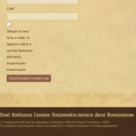
Сайт
Зберегти моє
ім'я, e-mail, та
адресу сайту в
цьому браузері
для моїх
подальших
коментарів.
Події
Відбулося
Галерея
Підтримайте проекти
Друзі
Відвідувачам
© Національний центр народної культури «Музей Івана Гончара», 2026
Поширення дозволене лише за наявності гіперпосилання на першоджерело!