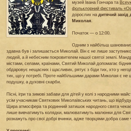
музей Івана Гончара та
Всеук
фольклорний фестиваль «Ор
дорослих на
дитячий захід 
Миколая
.
Початок — о 12:00.
Одним з найбільш шанованих
здавна був і залишається Миколай. Він є не лише заступник
людей, а й небесним покровителем нашої святої землі. Мандр
містами, селами, країнами, Святий Миколай допомагає бідни
обдаровує нещасних і щасливих, рятує з біди тих, хто у него
тих, що у потребі. Проте найбільшими дарами Миколая є не ц
подушку, а духовні скарби.
Пісні, ігри та зимові забави для дітей у колі з народними м
усім учасникам Святкових Миколаївських читань, що відбудут
Щира атмосфера та родинний затишок народного свята чекає н
лише вивчатимуть колядки, малюватимуть малюнки для Свят
розкажуть про свої добрі вчинки, адже творцями добра саме ч
У програмі: