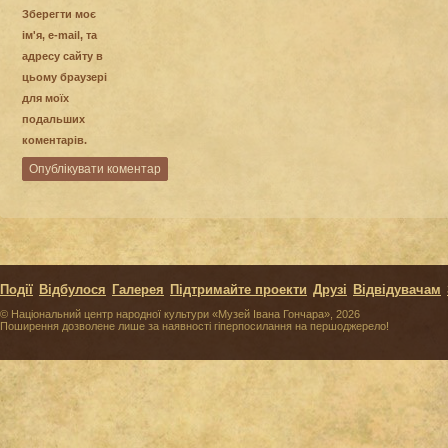
Зберегти моє
ім'я, e-mail, та
адресу сайту в
цьому браузері
для моїх
подальших
коментарів.
Події
Відбулося
Галерея
Підтримайте проекти
Друзі
Відвідувачам
© Національний центр народної культури «Музей Івана Гончара», 2026
Поширення дозволене лише за наявності гіперпосилання на першоджерело!