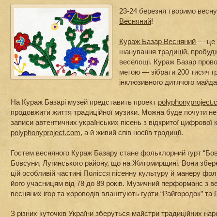
23-24 березня творимо весн
Весняний
!
Кураж Базар Весняний
— це 
шанування традицій, пробуд
веселощі. Кураж Базар прово
метою — зібрати 200 тисяч г
інклюзивного дитячого майда
На Кураж Базарі музей представить проект
polyphonyproject
продовжити життя традиційної музики. Можна буде почути не
записи автентичних українських пісень з відкритої цифрової к
polyphonyproject.com
, а й живий спів носіїв традиції.
Гостем весняного Кураж Базару стане фольклорний гурт “Бовсу
Бовсуни, Лугинського району, що на Житомирщині. Вони збер
цій особливій частині Полісся пісенну культуру й манеру фол
його учасницям від 78 до 89 років. Музичний перформанс з в
весняних ігор та хороводів влаштують гурти “Райгородок” та
З різних куточків України зберуться майстри традиційних на