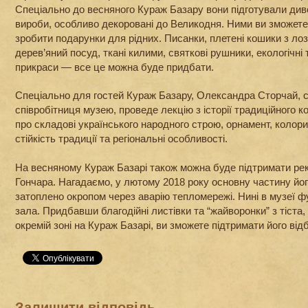
Спеціально до весняного Кураж Базару вони підготували див
вироби, особливо декоровані до Великодня. Ними ви зможете 
зробити подарунки для рідних. Писанки, плетені кошики з лоз
дерев’яний посуд, ткані килими, святкові рушники, екологічні т
прикраси — все це можна буде придбати.
Спеціально для гостей Кураж Базару, Олександра Сторчай, 
співробітниця музею, проведе лекцію з історії традиційного 
про складові українського народного строю, орнамент, колори
стійкість традиції та регіональні особливості.
На весняному Кураж Базарі також можна буде підтримати ре
Гончара. Нагадаємо, у лютому 2018 року основну частину йог
затоплено окропом через аварію тепломережі. Нині в музеї 
зала. Придбавши благодійні листівки та “жайворонки” з тіста
окремій зоні на Кураж Базарі, ви зможете підтримати його від
Залишити відповідь