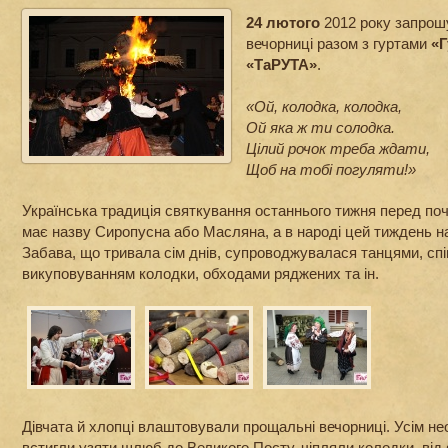
24 лютого
2012 року запрош
вечорниці разом з гуртами
«
«ТаРУТА»
.
«Ой, колодка, колодка,
Ой яка ж ти солодка.
Цілий рочок треба ждати,
Щоб на тобі погуляти!»
Українська традиція святкування останнього тижня перед по
має назву Сиропусна або Масляна, а в народі цей тиждень н
Забава, що тривала сім днів, супроводжувалася танцями, спі
викуповуванням колодки, обходами ряджених та ін.
Дівчата й хлопці влаштовували прощальні вечорниці. Усім н
встигли узяти шлюб до Великого Посту, чіпляли колодки, від