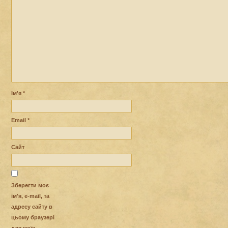
Ім'я
*
Email
*
Сайт
Зберегти моє
ім'я, e-mail, та
адресу сайту в
цьому браузері
для моїх