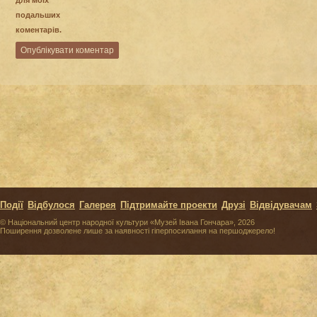
подальших
коментарів.
Події
Відбулося
Галерея
Підтримайте проекти
Друзі
Відвідувачам
© Національний центр народної культури «Музей Івана Гончара», 2026
Поширення дозволене лише за наявності гіперпосилання на першоджерело!