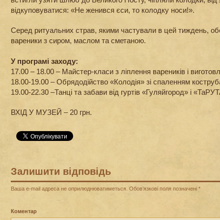
відкуповуватися: «Не женився єси, то колодку носи!».
Серед ритуальних страв, якими частували в цей тиждень, об
вареники з сиром, маслом та сметаною.
У програмі заходу:
17.00 – 18.00 – Майстер-класи з ліплення вареників і виготов
18.00-19.00 – Обрядодійство «Колодія» зі спаленням коструб
19.00-22.30 –Танці та забави від гуртів «Гуляйгород» і «ТаРУТ
ВХІД У МУЗЕЙ – 20 грн.
Залишити відповідь
Ваша e-mail адреса не оприлюднюватиметься.
Обов’язкові поля позначені
*
Коментар