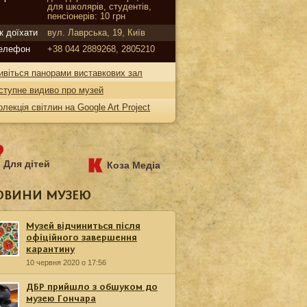
для школярів, студентів,
пенсіонерів: 10 грн
к доїхати
вул. Лаврська, 19, Київ
елефон
+38 044 2889268, 2805210
ивіться панорами виставкових зал
ступне видиво про музей
олекція світлин на Google Art Project
Для дітей
Коза Медіа
ОВИНИ МУЗЕЮ
Музей відчиниться після
офіційного завершення
карантину
10 червня 2020 о 17:56
ДБР прийшло з обшуком до
музею Гончара