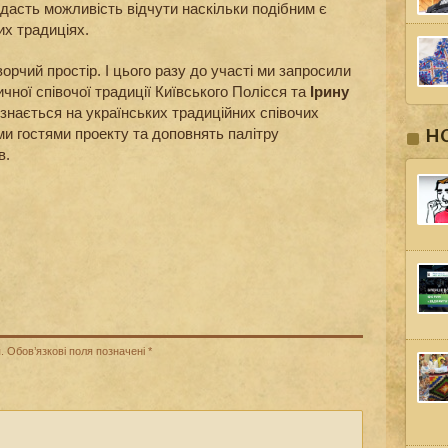
о дасть можливість відчути наскільки подібним є
их традиціях.
ворчий простір. І цього разу до участі ми запросили
чної співочої традиції Київського Полісся та
Ірину
 знається на українських традиційних співочих
ми гостями проекту та доповнять палітру
Н
в.
.
Обов’язкові поля позначені
*