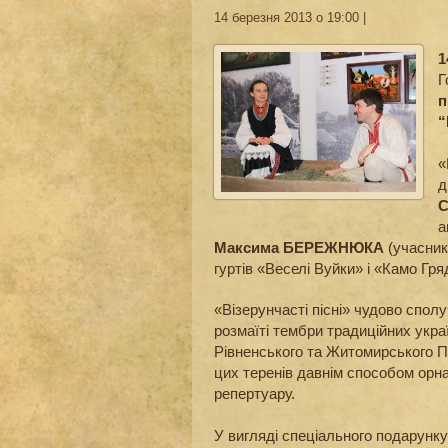
14 березня 2013 о 19:00 |
1
Г
п
“
«
д
С
а
Максима БЕРЕЖНЮКА
(учасник
гуртів «Веселі Вуйки» і «Камо Гр
«Візерунчасті пісні» чудово спол
розмаїті тембри традиційних укра
Рівненського та Житомирського По
цих теренів давнім способом орн
репертуару.
У вигляді спеціального подарунку