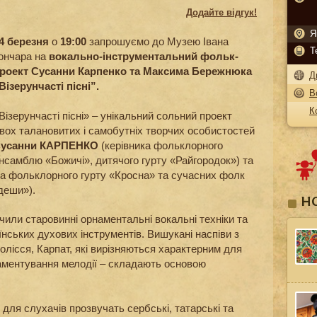
Додайте відгук!
Я
4 березня
о
19:00
запрошуємо до Музею Івана
Т
ончара на
вокально-інструментальний фольк-
роект Сусанни Карпенко та Максима Бережнюка
Д
Візерунчасті пісні”.
В
К
Візерунчасті пісні» – унікальний сольний проект
вох талановитих і самобутніх творчих особистостей
усанни КАРПЕНКО
(керівника фольклорного
нсамблю «Божичі», дитячого гурту «Райгородок») та
а фольклорного гурту «Кросна» та сучасних фолк
ядеши»).
Н
учили старовинні орнаментальні вокальні техніки та
їнських духових інструментів. Вишукані наспіви з
лісся, Карпат, які вирізняються характерним для
аментування мелодії – складають основою
 для слухачів прозвучать сербські, татарські та