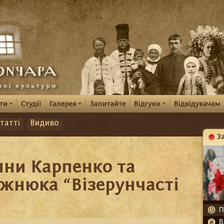
татті
Видиво
З
К
нни Карпенко та
жнюка “Візерунчасті
П
В