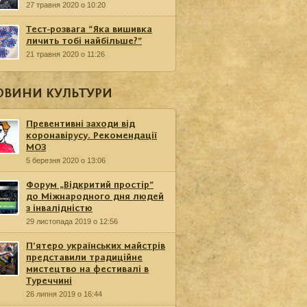
27 травня 2020 о 10:20
Тест-розвага “Яка вишивка
личить тобі найбільше?”
21 травня 2020 о 11:26
ОВИНИ КУЛЬТУРИ
Превентивні заходи від
коронавірусу. Рекомендації
МОЗ
5 березня 2020 о 13:06
Форум „Відкритий простір”
до Міжнародного дня людей
з інвалідністю
29 листопада 2019 о 12:56
П’ятеро українських майстрів
представили традиційне
мистецтво на фестивалі в
Туреччині
26 липня 2019 о 16:44