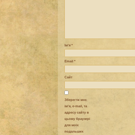
Ім'я
*
Email
*
Сайт
Зберегти моє
ім'я, e-mail, та
адресу сайту в
цьому браузері
для моїх
подальших