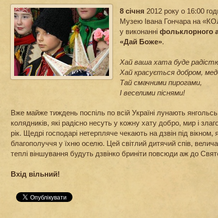
8 січня
2012 року о 16:00 го
Музею Івана Гончара на «
у виконанні
фольклорного а
«Дай Боже»
.
Хай ваша хата буде радіст
Хай красується добром, мед
Тай смачними пирогами,
І веселими піснями!
Вже майже тиждень поспіль по всій Україні лунають янгольсь
колядників, які радісно несуть у кожну хату добро, мир і зла
рік. Щедрі господарі нетерпляче чекають на дзвін під вікном, 
благополуччя у їхню оселю. Цей світлий дитячий спів, велич
теплі віншування будуть дзвінко бриніти повсюди аж до Свя
Вхід вільний!