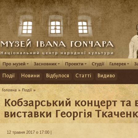
Події
Новини
Відбулося
Статті
Видиво
Кобзарський концерт та 
виставки Георгія Ткачен
12 травня 2017 о 17:00 |