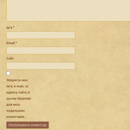
Ім'я
*
Email
*
Сайт
Зберегти моє
ім'я, e-mail, та
адресу сайту в
цьому браузері
для моїх
подальших
коментарів.