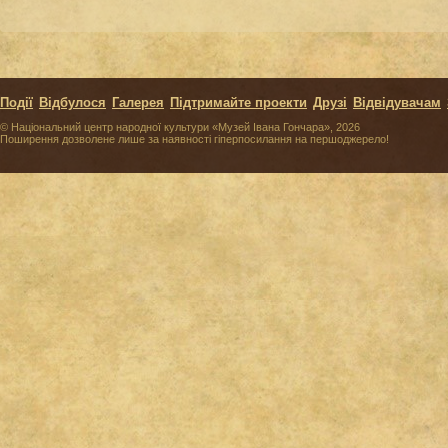
Події
Відбулося
Галерея
Підтримайте проекти
Друзі
Відвідувачам
© Національний центр народної культури «Музей Івана Гончара», 2026
Поширення дозволене лише за наявності гіперпосилання на першоджерело!