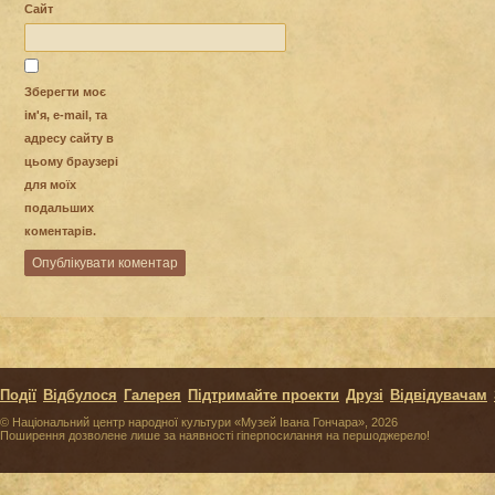
Сайт
Зберегти моє
ім'я, e-mail, та
адресу сайту в
цьому браузері
для моїх
подальших
коментарів.
Події
Відбулося
Галерея
Підтримайте проекти
Друзі
Відвідувачам
© Національний центр народної культури «Музей Івана Гончара», 2026
Поширення дозволене лише за наявності гіперпосилання на першоджерело!