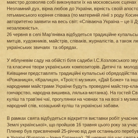
маестро дозволяв собі виконувати їх на московських сценах 
Незламний дух, вірна любов до України, вірність своїй апосто
гетьманського коріння співака (по материній лінії з роду Коси
авторитетно заявити на весь світ: «Співаюча Україна – це її Ду
незалежність».
26 червня в селі Мар’янівка відбудеться традиційне купальсь
митців, художників, майстрів, співаків, журналістів, а також 
українських звичаях та обрядах.
У яблуневім саду на обійсті біля садиби І.С.Козловського зву
та класичні твори українських композиторів. Дитячі та молод
Київщини представлять традиційні купальські обрядодійства 
«Рожаниця», «Кралиця», «Троїсті музики», «Дай Боже» та інш
народними майстрами України будуть проведені майстер-кла
гончарство, народна вишивка, лялька-мотанка). На гостей С
куліш та трав’яні чаї, прогулянки на човнах та на возі з музик
народний спів, козацький куліш та українські забави.
В рамках свята відбудеться відкриття виставки робіт учасник
Землі української», що пройшов 16 травня цього року за учас
Пленер був присвячений 25-річчю від дня останнього перебу
в Україні (Куратор – Ірина Гопанчук). 26 червня під час свята