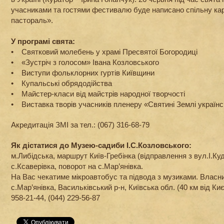
учасниками та гостями фестивалю буде написано спільну ка
пастораль».
У програмі свята:
• Святковий молебень у храмі Пресвятої Богородиці
• «Зустріч з голосом» Івана Козловського
• Виступи фольклорних гуртів Київщини
• Купальські обрядодійства
• Майстер-класи від майстрів народної творчості
• Виставка творів учасників пленеру «Святині Землі українс
Акредитація ЗМІ за тел.: (067) 316-68-79
Як дістатися до Музею-садиби І.С.Козловського:
м.Либідська, маршрут Київ-Гребінка (відправлення з вул.І.Куд
с.Ксаверівка, поворот на с.Мар’янівка.
На Вас чекатиме мікроавтобус та підвода з музиками. Влас
с.Мар’янівка, Васильківський р-н, Київська обл. (40 км від Киє
958-21-44, (044) 229-56-87