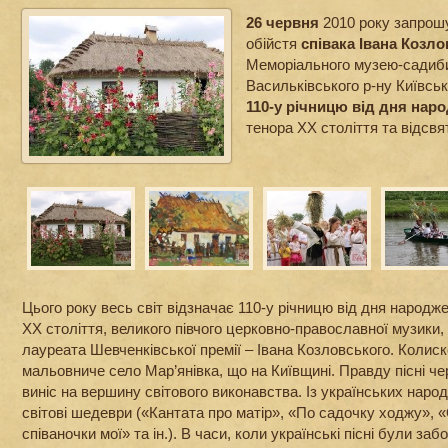
26 червня
2010 року запрошу
обійстя
співака Івана Козл
Меморіального музею-садиби
Васильківського р-ну Київськ
110-у річницю від дня нар
тенора ХХ століття та відсв
Цього року весь світ відзначає 110-у річницю від дня народж
ХХ століття, великого півчого церковно-православної музики,
лауреата Шевченківської премії – Івана Козловського. Колис
мальовниче село Мар’янівка, що на Київщині. Правду пісні че
виніс на вершину світового виконавства. Із українських наро
світові шедеври («Кантата про матір», «По садочку ходжу», «
співаночки мої» та ін.). В часи, коли українські пісні були забо