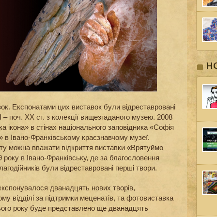
Н
ок. Експонатами цих виставок були відреставровані
 – поч. ХХ ст. з колекції вищезгаданого музею. 2008
а ікона» в стінах національного заповідника «Софія
» в Івано-Франківському краєзнавчому музеї.
ту можна вважати відкриття виставки «Врятуймо
 року в Івано-Франківську, де за благословення
лагодійників були відреставровані перші твори.
експонувалося дванадцять нових творів,
му відділі за підтримки меценатів, та фотовиставка
ього року буде представлено ще дванадцять