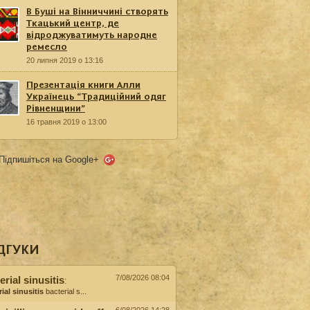
В Буші на Вінниччині створять
Ткацький центр, де
відроджуватимуть народне
ремесло
20 липня 2019 о 13:16
Презентація книги Алли
Українець “Традиційний одяг
Рівненщини”
16 травня 2019 о 13:00
Підпишіться на Google+
ДГУКИ
7/08/2026 08:04
erial sinusitis
:
ial sinusitis
bacterial s...