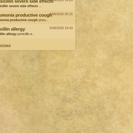
6/08/2026 14:28
icillin severe side effects
:
cillin severe side effects
...
6/08/2026 05:15
umonia productive cough
:
monia productive cough
pneu...
5/08/2026 16:43
cillin allergy
:
llin allergy
penicillin a...
кілька