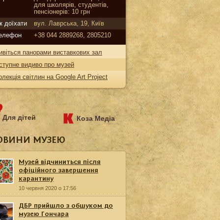
для школярів, студентів,
пенсіонерів: 10 грн
к доїхати
вул. Лаврська, 19, Київ
елефон
+38 044 2889268, 2805210
ивіться панорами виставкових зал
ступне видиво про музей
олекція світлин на Google Art Project
Для дітей
Коза Медіа
ОВИНИ МУЗЕЮ
Музей відчиниться після
офіційного завершення
карантину
10 червня 2020 о 17:56
ДБР прийшло з обшуком до
музею Гончара