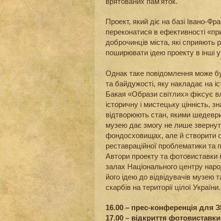
врятованих пам’яток.
Проект, який діє на базі Івано-Фр
переконатися в ефективності «пр
доброчинців міста, які сприяють 
поширювати ідею проекту в інші ук
Однак таке повідомлення може бу
та байдужості, яку накладає на і
Бакая «Образи світлих» фіксує в
історичну і мистецьку цінність, 
відтворюють стан, якими шедеври
музею дає змогу не лише звернут
фондосховищах, але й створити с
реставраційної проблематики та 
Автори проекту та фотовиставки м
залах Національного центру наро
його ідею до відвідувачів музею 
скарбів на території цілої України.
16.00 – прес-конференція для З
17.00 – відкриття фотовиставки