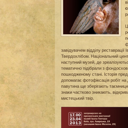
в
с
р
Ц
р
п
ф
завідувачем відділу реставрації 
Твердохлібом. Національний цент
наступний музей, де зреалізуютьс
тематично підібрали з фондосхов
пошкодженому стані. Історія пред
допомагає фотофіксація робіт на 
павутина ще зберігають таємницю
знаки частково зникають, відкри
мистецький твір.