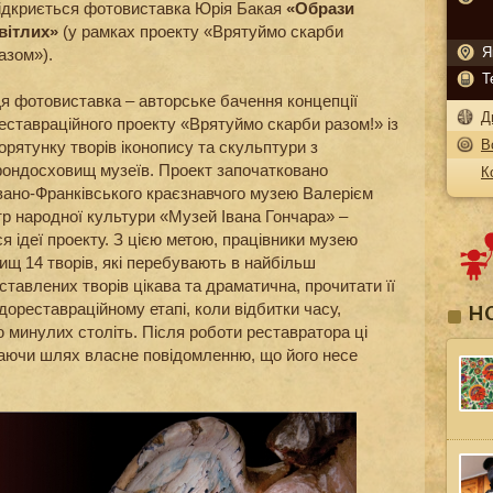
ідкриється фотовиставка Юрія Бакая
«Образи
вітлих»
(у рамках проекту «Врятуймо скарби
Я
азом»).
Т
я фотовиставка – авторське бачення концепції
Д
еставраційного проекту «Врятуймо скарби разом!» із
В
орятунку творів іконопису та скульптури з
ондосховищ музеїв. Проект започатковано
К
Івано-Франківського краєзнавчого музею Валерієм
р народної культури «Музей Івана Гончара» –
я ідеї проекту. З цією метою, працівники музею
ищ 14 творів, які перебувають в найбільш
ставлених творів цікава та драматична, прочитати її
дореставраційному етапі, коли відбитки часу,
Н
 минулих століть. Після роботи реставратора ці
ваючи шлях власне повідомленню, що його несе