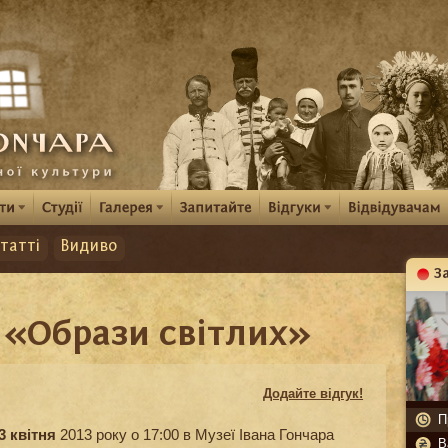
татті
Видиво
З
К
 «Образи світлих»
Додайте відгук!
П
3 квітня
2013 року о 17:00 в Музеї Івана Гончара
В