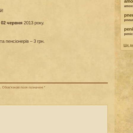
amox
amoxi
й!
pne
pneu
о 02 червня
2013 року.
peni
penici
та пенсіонерів – 3 грн.
Ще де
.
Обов’язкові поля позначені
*