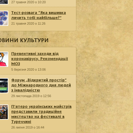
27 травня 2020 о 10:20
Тест-розвага “Яка вишивка
личить тобі найбільше?”
21 травня 2020 о 11:26
ОВИНИ КУЛЬТУРИ
Превентивні заходи від
коронавірусу. Рекомендації
МОЗ
5 березня 2020 о 13:06
Форум „Відкритий простір”
до Міжнародного дня людей
з інвалідністю
29 листопада 2019 о 12:56
П’ятеро українських майстрів
представили традиційне
мистецтво на фестивалі в
Туреччині
26 липня 2019 о 16:44