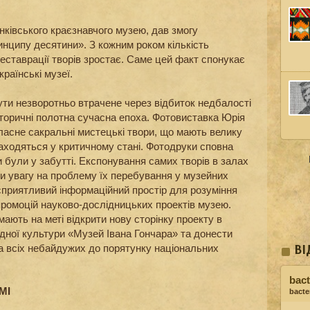
анківського краєзнавчого музею, дав змогу
инципу десятини». З кожним роком кількість
реставрації творів зростає. Саме цей факт спонукає
раїнські музеї.
ти незворотньо втрачене через відбиток недбалості
сторичні полотна сучасна епоха. Фотовиставка Юрія
ласне сакральні мистецькі твори, що мають велику
знаходяться у критичному стані. Фотодруки сповна
 були у забутті. Експонування самих творів в залах
и увагу на проблему їх перебування у музейних
приятливий інформаційний простір для розуміння
промоцій науково-дослідницьких проектів музею.
ають на меті відкрити нову сторінку проекту в
дної культури «Музей Івана Гончара» та донести
та всіх небайдужих до порятунку національних
ВІ
bact
МІ
bacter