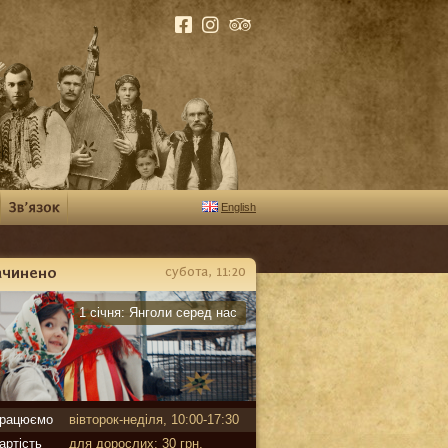
English
ачинено
субота, 11:20
арантин
1 січня:
Янголи серед нас
рацюємо
вівторок-неділя, 10:00-17:30
артість
для дорослих: 30 грн,