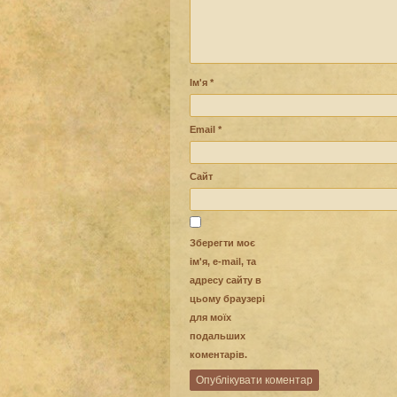
Ім'я
*
Email
*
Сайт
Зберегти моє
ім'я, e-mail, та
адресу сайту в
цьому браузері
для моїх
подальших
коментарів.