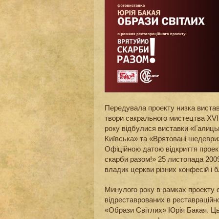
Передувала проекту низка вистав
твори сакрального мистецтва XVII
року відбулися виставки «Галицьк
Київська» та «Врятовані шедеври
Офіційною датою відкриття проек
скарби разом!» 25 листопада 2009
владик церкви різних конфесій і б
Минулого року в рамках проекту 
відреставрованих в реставраційно
«Образи Світлих» Юрія Бакая. Ц