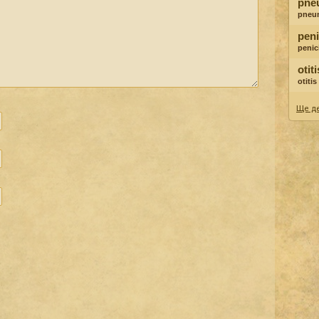
pne
pneu
peni
penici
otit
otiti
Ще де