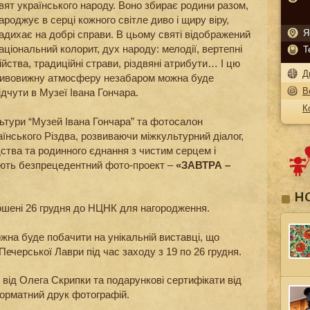
вят українського народу. Воно збирає родини разом,
ароджує в серці кожного світле диво і щиру віру,
Я
адихає на добрі справи. В цьому святі відображений
аціональний колорит, дух народу: мелодії, вертепні
Т
ійства, традиційні страви, різдвяні атрибути… І цю
Д
ивовижну атмосферу незабаром можна буде
В
ідчути в Музеї Івана Гончара.
К
ьтури “Музей Івана Гончара” та фотосалон
їнського Різдва, розвиваючи міжкультурний діалог,
ства та родинного єднання з чистим серцем і
ють безпрецедентний фото-проект –
«ЗАВТРА –
Н
ошені 26 грудня до НЦНК для нагородження.
ожна буде побачити на унікальній виставці, що
Печерської Лаври під час заходу з 19 по 26 грудня.
від Олега Скрипки та подарункові сертифікати від
рматний друк фотографій.