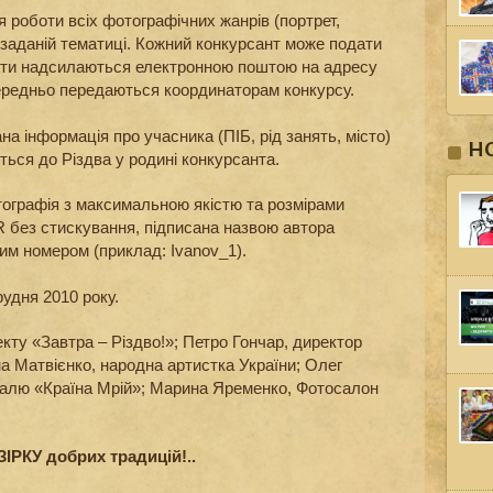
 роботи всіх фотографічних жанрів (портрет,
ь заданій тематиці. Кожний конкурсант може подати
боти надсилаються електронною поштою на адресу
ередньо передаються координаторам конкурсу.
на інформація про учасника (ПІБ, рід занять, місто)
Н
ються до Різдва у родині конкурсанта.
ографія з максимальною якістю та розмірами
 без стискування, підписана назвою автора
им номером (приклад: Ivanov_1).
рудня 2010 року.
екту «Завтра – Різдво!»; Петро Гончар, директор
а Матвієнко, народна артистка України; Олег
валю «Країна Мрій»; Марина Яременко, Фотосалон
ЗІРКУ добрих традицій!..