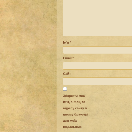
Ім'я
*
Email
*
Сайт
Зберегти моє
ім'я, e-mail, та
адресу сайту в
цьому браузері
для моїх
подальших