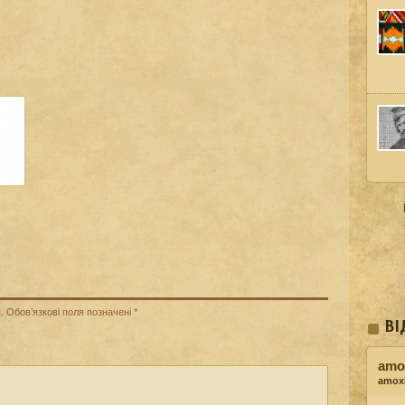
.
Обов’язкові поля позначені
*
ВІ
amox
amoxi