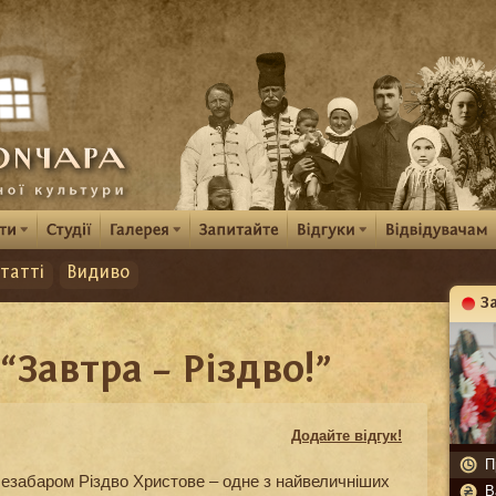
татті
Видиво
З
К
“Завтра – Різдво!”
Додайте відгук!
П
езабаром Різдво Христове – одне з найвеличніших
В