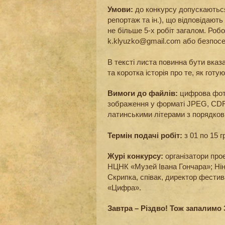
Умови:
до конкурсу допускаються
репортаж та ін.), що відповідают
не більше 5-х робіт загалом. Ро
k.klyuzko@gmail.com або безпос
В тексті листа повинна бути вказа
та коротка історія про те, як готу
Вимоги до файлів:
цифрова фот
зображення у форматі JPEG, CDR
латинськими літерами з порядков
Термін подачі робіт:
з 01 по 15 г
Журі конкурсу:
організатори про
НЦНК «Музей Івана Гончара»; Нін
Скрипка, співак, директор фести
«Цифра».
Завтра – Різдво! Тож запалимо 