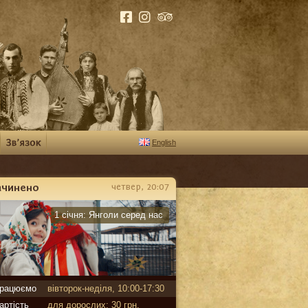
English
ачинено
четвер, 20:07
арантин
1 січня:
Янголи серед нас
рацюємо
вівторок-неділя, 10:00-17:30
артість
для дорослих: 30 грн,