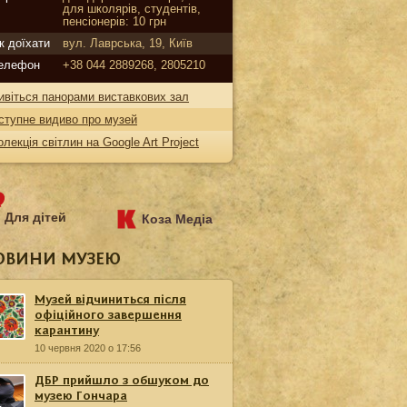
для школярів, студентів,
пенсіонерів: 10 грн
к доїхати
вул. Лаврська, 19, Київ
елефон
+38 044 2889268, 2805210
ивіться панорами виставкових зал
ступне видиво про музей
олекція світлин на Google Art Project
Для дітей
Коза Медіа
ОВИНИ МУЗЕЮ
Музей відчиниться після
офіційного завершення
карантину
10 червня 2020 о 17:56
ДБР прийшло з обшуком до
музею Гончара