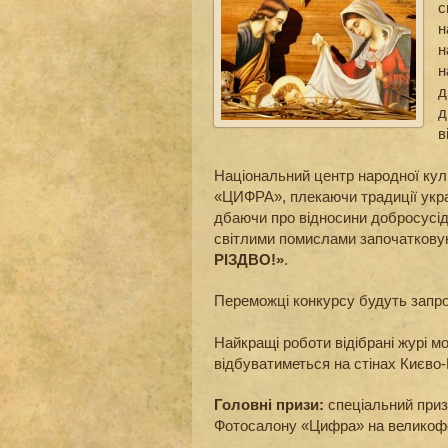
с
н
н
н
д
д
в
Національний центр народної кул
«ЦИФРА», плекаючи традиції укра
дбаючи про відносини добросусід
світлими помислами започаткову
РІЗДВО!»
.
Переможці конкурсу будуть запр
Найкращі роботи відібрані журі м
відбуватиметься на стінах Києво-
Головні призи:
спеціальний приз 
Фотосалону «Цифра» на великофо