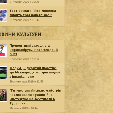
27 травня 2020 о 10:20
Тест-розвага “Яка вишивка
личить тобі найбільше?”
21 травня 2020 о 11:26
ОВИНИ КУЛЬТУРИ
Превентивні заходи від
коронавірусу. Рекомендації
МОЗ
5 березня 2020 о 13:06
Форум „Відкритий простір”
до Міжнародного дня людей
з інвалідністю
29 листопада 2019 о 12:56
П’ятеро українських майстрів
представили традиційне
мистецтво на фестивалі в
Туреччині
26 липня 2019 о 16:44