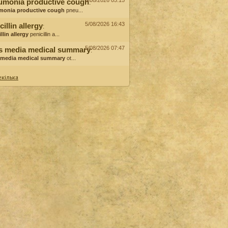
6/08/2026 05:15
umonia productive cough
:
monia productive cough
pneu...
5/08/2026 16:43
cillin allergy
:
llin allergy
penicillin a...
5/08/2026 07:47
is media medical summary
:
s media medical summary
ot...
кілька