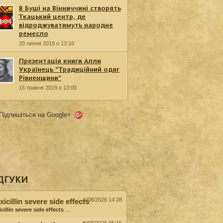
В Буші на Вінниччині створять
Ткацький центр, де
відроджуватимуть народне
ремесло
20 липня 2019 о 13:16
Презентація книги Алли
Українець “Традиційний одяг
Рівненщини”
16 травня 2019 о 13:00
Підпишіться на Google+
ДГУКИ
6/08/2026 14:28
icillin severe side effects
:
cillin severe side effects
...