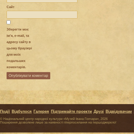
Сайт
Зберегти моє
ім'я, e-mail, та
адресу сайту в
цьому браузері
для моїх
подальших
коментарів.
Події
Відбулося
Галерея
Підтримайте проекти
Друзі
Відвідувачам
© Національний центр народної культури «Музей Івана Гончара», 2026
Поширення дозволене лише за наявності гіперпосилання на першоджерело!