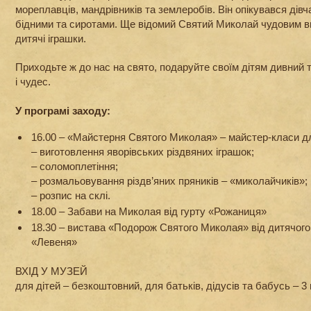
мореплавців, мандрівників та землеробів. Він опікувався дів
бідними та сиротами. Ще відомий Святий Миколай чудовим в
дитячі іграшки.
Приходьте ж до нас на свято, подаруйте своїм дітям дивний т
і чудес.
У програмі заходу:
16.00 – «Майстерня Святого Миколая» – майстер-класи дл
– виготовлення яворівських різдвяних іграшок;
– соломоплетіння;
– розмальовування різдв’яних пряників – «миколайчиків»;
– розпис на склі.
18.00 – Забави на Миколая від гурту «Рожаниця»
18.30 – вистава «Подорож Святого Миколая» від дитячог
«Левеня»
ВХІД У МУЗЕЙ
для дітей – безкоштовний, для батьків, дідусів та бабусь – 3 