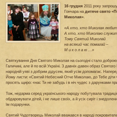
16 грудня
2011 року запрошу
Гончара на
дитяче свято «
Миколая»
.
«А хто, хто Миколая любит
А хто, хто Миколаю служит
Тому Святий Миколай
на всякий час помагай –
М и к о л а ю …»
Святкування Дня Святого Миколая на сьогодні стало доброю 
Галичині, але й по всій Україні. З давніх-давен образ Святог
народній уяві з добрим дідусем, який усім допомагає. Напере
Йому листи: «Святий Небесний Отче Миколаю, до Тебе діти 
просять щиро: «нас Ти не забудь і в ніч чудес з дарунками пр
Тож, недарма серед українського народу побутувала традиція:
обдаровувати дітей, і не лише своїх, а й усіх сиріт і знедоле
їм подарунки.
Святий Чудотворець Миколай вважався в народі покровител