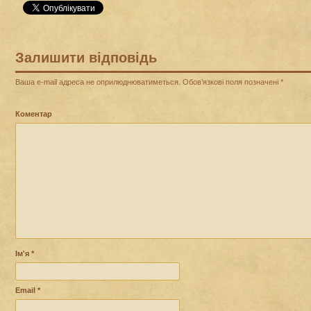
Залишити відповідь
Ваша e-mail адреса не оприлюднюватиметься.
Обов’язкові поля позначені
*
Коментар
Ім'я
*
Email
*