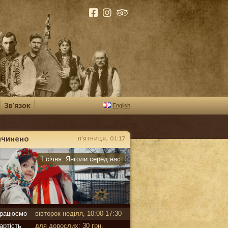
English
ачинено
п'ятниця, 01:17
арантин
1 січня:
Янголи серед нас
рацюємо
вівторок-неділя, 10:00-17:30
артість
для дорослих: 30 грн,