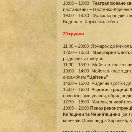
18:00 – 19:00
Театралізоване с
постановник – Настенко-Корченов
19:00 – 19:30 Фольклорне дійство
Водолага, Харківська обл.)
20 грудня
11:00 – 20:00 Ярмарок до Микола
12:00 – 19:30
Майстерня Свято
різдвяних атрибутів
11:30 – 13:00 Майстер-клас з приг
13:00 – 14:00 Майстер-клас з дит
ансамблем
“Цвітень”
14:00 – 15:00 Різдвяна зустріч д
15:00 – 16:00
Різдвяні традиції 
новорічні віншування, обряд вод
17:30 – 19:00 “Ангели, знижайтес
19:00 – 20:00
Показ реконструкц
Київщини та Чернігівщини
(за з
колекцій Олександра Харченка, 