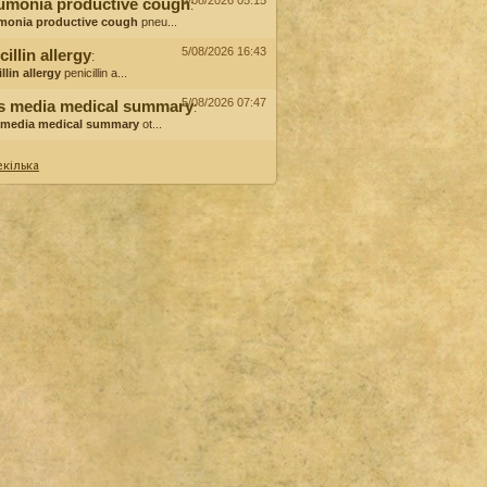
6/08/2026 05:15
umonia productive cough
:
monia productive cough
pneu...
5/08/2026 16:43
cillin allergy
:
llin allergy
penicillin a...
5/08/2026 07:47
is media medical summary
:
s media medical summary
ot...
кілька