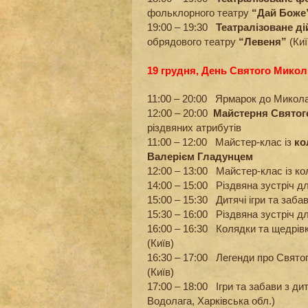
фольклорного театру
“Дай Боже
19:00 – 19:30
Театралізоване д
обрядового театру
“Левеня”
(Киї
19 грудня, День Святого Микол
11:00 – 20:00 Ярмарок до Микол
12:00 – 20:00
Майстерня Святог
різдвяних атрибутів
11:00 – 12:00 Майстер-клас із
ко
Валерієм Гладунцем
12:00 – 13:00 Майстер-клас із ко
14:00 – 15:00 Різдвяна зустріч д
15:00 – 15:30 Дитячі ігри та заба
15:30 – 16:00 Різдвяна зустріч д
16:00 – 16:30 Колядки та щедрі
(Київ)
16:30 – 17:00 Легенди про Свято
(Київ)
17:00 – 18:00 Ігри та забави з 
Водолага, Харківська обл.)