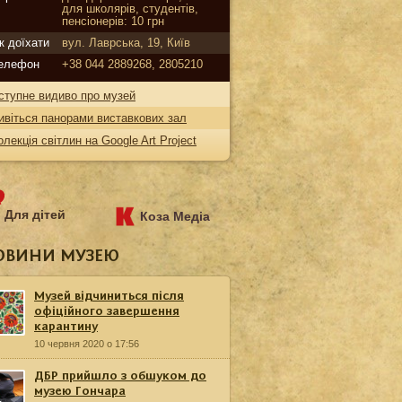
для школярів, студентів,
пенсіонерів: 10 грн
к доїхати
вул. Лаврська, 19, Київ
елефон
+38 044 2889268, 2805210
ступне видиво про музей
ивіться панорами виставкових зал
олекція світлин на Google Art Project
Для дітей
Коза Медіа
ОВИНИ МУЗЕЮ
Музей відчиниться після
офіційного завершення
карантину
10 червня 2020 о 17:56
ДБР прийшло з обшуком до
музею Гончара