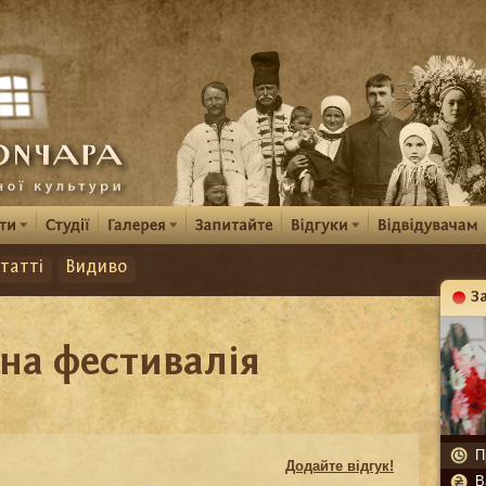
татті
Видиво
З
К
на фестивалія
П
Додайте відгук!
В