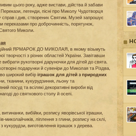
ивим цього року, адже вистави, дійства й забави
 Перекази, легенди, пісні про Миколу Чудотворця
у справ і див, створених Святим. Музей запрошує
їми переказами про доброчинність, порятунок,
 Святого Миколи.
Н
лая
иційний ЯРМАРОК ДО МИКОЛАЯ, в якому візьмуть
ої творчості з різних областей України. Завітавши
е вибрати рукотворні даруночки для дітей до свята.
котворні подарунки й сувеніри до Миколая та Різдва,
иво широкий вибір
іграшок для дітей з природних
ни, тканини, кукурудзиння, льону та
яний посуд та всілякі декоративні вироби від
агоді до святкового столу й оселі.
витинанки, вибійки, розпису яворівської іграшки,
в-миколайчиків, ліплення з глини, розпису на склі,
з кукурудзи, виготовлення іграшок з дерева.