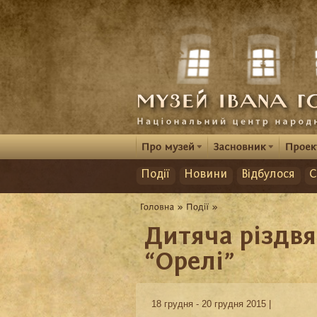
Події
Новини
Відбулося
С
Дитяча різдвя
“Орелі”
18 грудня - 20 грудня 2015 |