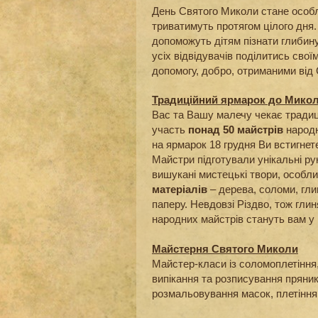
День Святого Миколи стане особл
триватимуть протягом цілого дня.
допоможуть дітям пізнати глибин
усіх відвідувачів поділитись сво
допомогу, добро, отриманими від
Традиційний ярмарок до Мико
Вас та Вашу малечу чекає трад
участь
понад 50 майстрів
народн
на ярмарок 18 грудня Ви встигнет
Майстри підготували унікальні ру
вишукані мистецькі твори, особл
матеріалів
– дерева, соломи, гли
паперу. Невдовзі Різдво, тож глин
народних майстрів стануть вам у н
Майстерня Святого Миколи
Майстер-класи із соломоплетіння, 
випікання та розписування пряникі
розмальовування масок, плетіння 