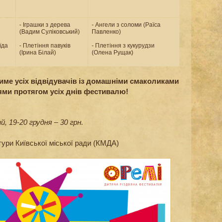
- Іграшки з дерева
- Ангели з соломи (Раїса
(Вадим Суліковський)
Павленко)
їда
- Плетіння павуків
- Плетіння з кукурудзи
(Ірина Білай)
(Олена Рущак)
тиме усіх відвідувачів із домашніми смаколиками
ями протягом усіх днів фестивалю!
й, 19-20 грудня – 30 грн.
ури Київської міської ради (КМДА)