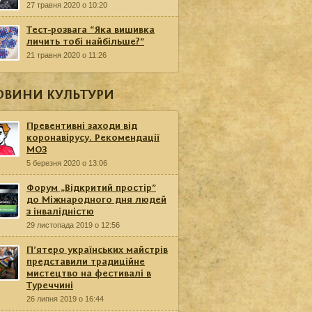
27 травня 2020 о 10:20
Тест-розвага “Яка вишивка
личить тобі найбільше?”
21 травня 2020 о 11:26
ОВИНИ КУЛЬТУРИ
Превентивні заходи від
коронавірусу. Рекомендації
МОЗ
5 березня 2020 о 13:06
Форум „Відкритий простір”
до Міжнародного дня людей
з інвалідністю
29 листопада 2019 о 12:56
П’ятеро українських майстрів
представили традиційне
мистецтво на фестивалі в
Туреччині
26 липня 2019 о 16:44