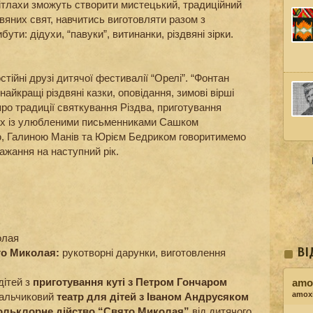
дітлахи зможуть створити мистецький, традиційний
вяних свят, навчитись виготовляти разом з
бути: дідухи, “павуки”, витинанки, різдвяні зірки.
тійні друзі дитячої фестивалії “Орелі”. “Фонтан
найкращі різдвяні казки, оповідання, зимові вірші
ро традиції святкування Різдва, приготування
ічах із улюбленими письменниками Сашком
, Галиною Манів та Юрієм Бедриком говоритимемо
бажання на наступний рік.
олая
ВІ
го Миколая:
рукотворні дарунки, виготовлення
ітей з
приготування куті з Петром Гончаром
amox
amoxi
 пальчиковий
театр для дітей з Іваном Андрусяком
ольклорне дійство “Свято Миколая”
від дитячого