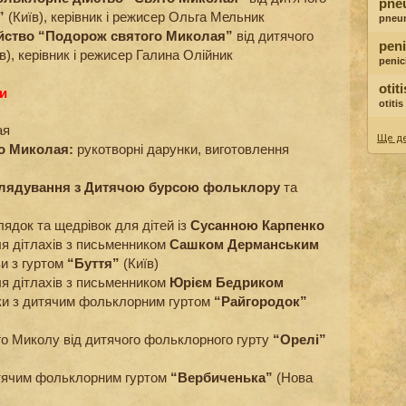
pne
”
(Київ), керівник і режисер Ольга Мельник
pneu
ійство “Подорож святого Миколая”
від дитячого
peni
в), керівник і режисер Галина Олійник
penici
otit
и
otiti
ая
Ще де
о Миколая:
рукотворні дарунки, виготовлення
лядування з Дитячою бурсою фольклору
та
лядок та щедрівок для дітей із
Сусанною Карпенко
ля дітлахів з письменником
Сашком Дерманським
ви з гуртом
“Буття”
(Київ)
ля дітлахів з письменником
Юрієм Бедриком
вки з дитячим фольклорним гуртом
“Райгородок”
го Миколу від дитячого фольклорного гурту
“Орелі”
дитячим фольклорним гуртом
“Вербиченька”
(Нова