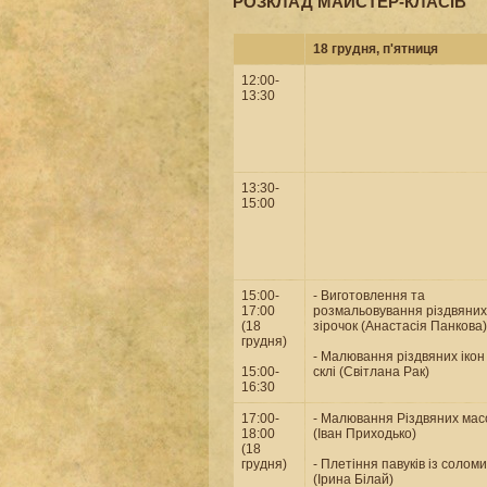
РОЗКЛАД МАЙСТЕР-КЛАСІВ
18 грудня, п'ятниця
12:00-
13:30
13:30-
15:00
15:00-
- Виготовлення та
17:00
розмальовування різдвяних
(18
зірочок (Анастасія Панкова)
грудня)
- Малювання різдвяних ікон
15:00-
склі (Світлана Рак)
16:30
17:00-
- Малювання Різдвяних мас
18:00
(Іван Приходько)
(18
грудня)
- Плетіння павуків із соломи
(Ірина Білай)