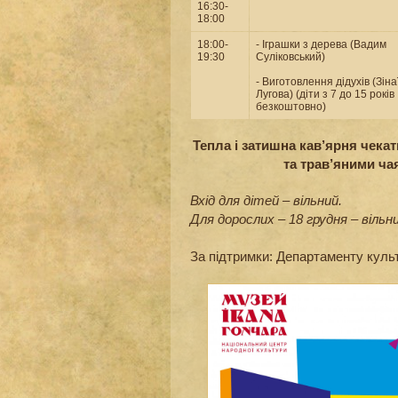
16:30-
18:00
18:00-
- Іграшки з дерева (Вадим
19:30
Суліковський)
- Виготовлення дідухів (Зіна
Лугова) (діти з 7 до 15 років
безкоштовно)
Тепла і затишна кав’ярня чека
та трав’яними ча
Вхід для дітей – вільний.
Для дорослих – 18 грудня – вільни
За підтримки: Департаменту культ