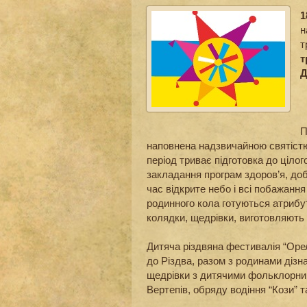
1
н
т
т
Д
П
наповнена надзвичайною святістю,
період триває підготовка до ціло
закладання програм здоров’я, доб
час відкрите небо і всі побажанн
родинного кола готуються атрибу
колядки, щедрівки, виготовляють 
Дитяча різдвяна фестивалія “Оре
до Різдва, разом з родинами дізн
щедрівки з дитячими фольклорни
Вертепів, обряду водіння “Кози” 