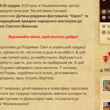
8-20 грудня
2015 року в Національному центрі
ародної культури “Музей Івана Гончара”
Я
риватиме
Дитяча різдвяна фестивалія “Орелі” та
Т
радиційний ярмарок народного мистецтва до
ня Святого Миколая
.
В
Д
Відчиняйте вікно, щоб влетіло добро!
К
ідготовка до Різдвяних Свят в українській традиції
 урочистістю, чистотою в душі й на обійсті. В цей
го наступного року, до майбутнього. Відбувається
робуту, щастя, достатку на прийдешній рік. В цей
я й думки набирають сили молитов. У затишку
Н
ти Різдва, оздоблюється оселя, діти вивчають
різдвяну зірку, готують Вертепи.
лі” запрошує дітей поринути в атмосферу підготовки
атися про традиції святкування, вивчати колядки та
ми гуртами та фольклористами, готуватися до
та “Маланкування”.