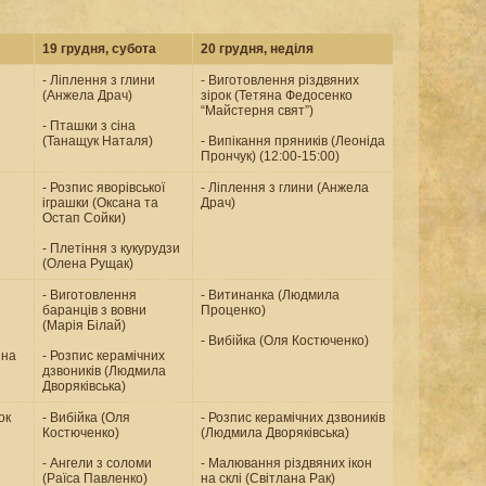
19 грудня, субота
20 грудня, неділя
- Ліплення з глини
- Виготовлення різдвяних
(Анжела Драч)
зірок (Тетяна Федосенко
“Майстерня свят”)
- Пташки з сіна
(Танащук Наталя)
- Випікання пряників (Леоніда
Прончук) (12:00-15:00)
- Розпис яворівської
- Ліплення з глини (Анжела
іграшки (Оксана та
Драч)
Остап Сойки)
- Плетіння з кукурудзи
(Олена Рущак)
- Виготовлення
- Витинанка (Людмила
баранців з вовни
Проценко)
(Марія Білай)
- Вибійка (Оля Костюченко)
 на
- Розпис керамічних
дзвоників (Людмила
Дворяківська)
ок
- Вибійка (Оля
- Розпис керамічних дзвоників
Костюченко)
(Людмила Дворяківська)
- Ангели з соломи
- Малювання різдвяних ікон
(Раїса Павленко)
на склі (Світлана Рак)