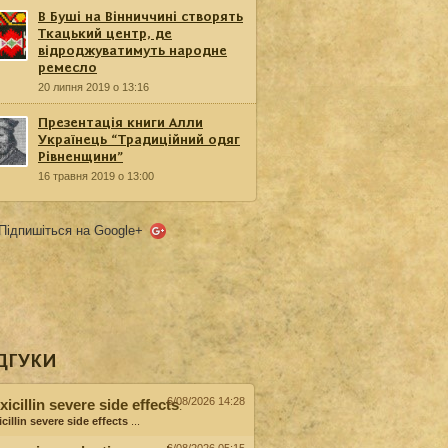
В Буші на Вінниччині створять
Ткацький центр, де
відроджуватимуть народне
ремесло
20 липня 2019 о 13:16
Презентація книги Алли
Українець “Традиційний одяг
Рівненщини”
16 травня 2019 о 13:00
Підпишіться на Google+
ДГУКИ
6/08/2026 14:28
icillin severe side effects
:
cillin severe side effects
...