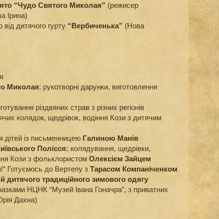
вято “Чудо Святого Миколая”
(режисер
а Ірина)
 від дитячого гурту
“Вербиченька”
(Нова
я
го Миколая
: рукотворні дарунки, виготовлення
отування різдвяних страв з різних регіонів
ячих колядок, щедрівок, водіння Кози з дитячим
ля дітей із письменницею
Галиною Манів
Київського Полісся:
колядування, щедрівки,
іння Кози з фольклористом
Олексієм Зайцем
я!” Готуємось до Вертепу з
Тарасом Компаніченком
ій дитячого традиційного зимового одягу
разками НЦНК “Музей Івана Гоначра”, з приватних
Юрія Дахна)