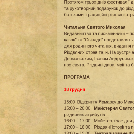
Протягом трьох днів фестивалії 
та рукотворний подарунок до різд
батьками, традиційні різдвяні атри
Читальня Святого Миколая
Видавництва та письменники – пос
казок” та “Свічадо” представлять 
для родинного читання, видання п
Різдвяних страв та ін. На зустр
Дерманським, Іваном Андрусякою
про свята, Різдвяні дива, мрії та 
ПРОГРАМА
18 грудня
15:00 Відкриття Ярмарку до Мик
15:00 – 20:00
Майстерня Свято
різдвяних атрибутів
16:00 – 17:00 Майстер-клас для д
17:00 – 18:00 Різдвяні історії та
18:00 – 19:00
Театралізоване ф