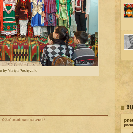
o by Mariya Poshyvailo
ВІ
pne
.
Обов’язкові поля позначені
*
pneu