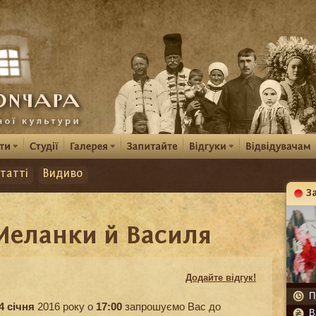
татті
Видиво
З
К
Меланки й Василя
Додайте відгук!
П
4 січня
2016 року о
17:00
запрошуємо Вас до
В