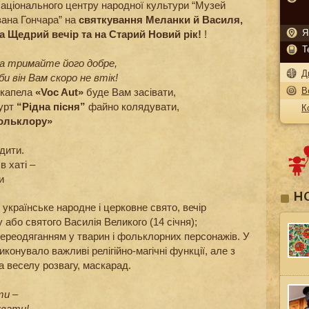
аціонального центру народної культури “Музей
вана Гончара” на
святкування Меланки й Василя,
Я
а Щедрий вечір та на Старий Новий рік!
!
Т
а тримайте його добре,
Д
би він Вам скоро не втік!
В
капела
«Voc Aut»
буде Вам засівати,
урт
“Рідна пісня”
файно колядувати,
К
ольклору»
дити.
в хаті –
и
Н
українське народне і церковне свято, вечір
 або святого Василія Великого (14 січня);
переодяганням у тварин і фольклорних персонажів. У
конувало важливі релігійно-магічні функції, але з
 веселу розвагу, маскарад.
ти –
увати!