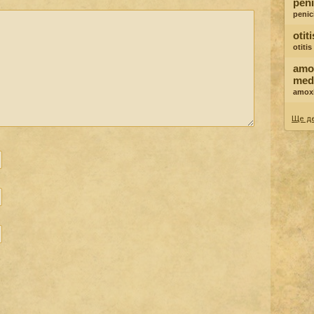
peni
penici
otit
otiti
amox
med
amoxi
Ще де