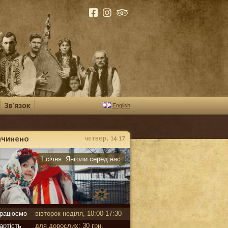
English
ачинено
четвер, 14:17
арантин
1 січня:
Янголи серед нас
рацюємо
вівторок-неділя, 10:00-17:30
артість
для дорослих: 30 грн,