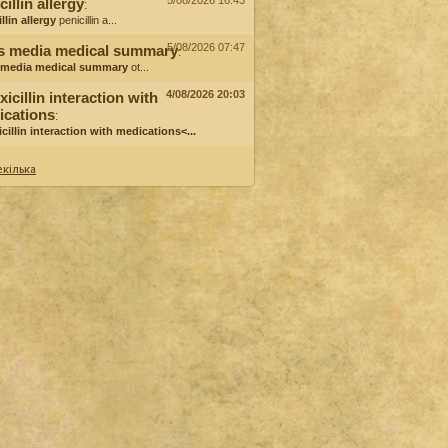
5/08/2026 16:43
cillin allergy
:
llin allergy
penicillin a...
5/08/2026 07:47
is media medical summary
:
s media medical summary
ot...
4/08/2026 20:03
icillin interaction with
ications
:
cillin interaction with medications<...
кілька