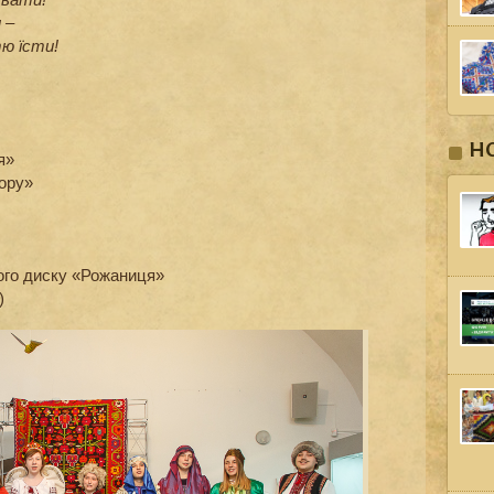
 –
ю їсти!
Н
я»
ору»
ого диску «Рожаниця»
)