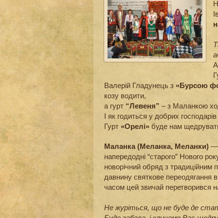
Н
І
н
Т
а
А
Г
Валерій Гладунець з
«Бурсою ф
козу водити,
а гурт
“Левеня”
– з Маланкою хо
І як годиться у добрих господарів 
Гурт
«Орелі»
буде нам щедруват
Маланка (Меланка, Меланки)
— 
напередодні “старого” Нового року
новорічний обряд з традиційним 
давнину святкове переодягання ви
часом цей звичай перетворився на
Не журіться, що не буде де ста
Буде забава, і кличемо Вас щедр