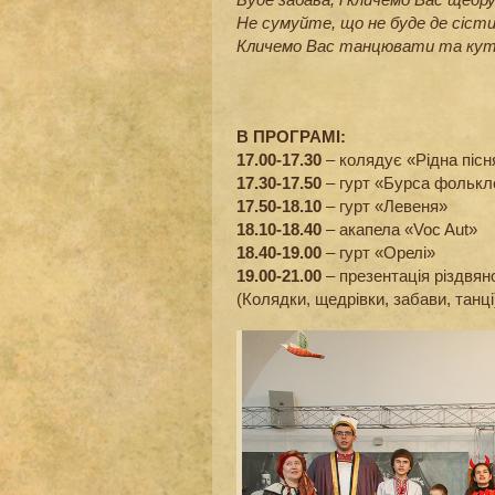
Не сумуйте, що не буде де сісти
Кличемо Вас танцювати та кут
В ПРОГРАМІ:
17.00-17.30
– колядує «Рідна пісн
17.30-17.50
– гурт «Бурса фолькл
17.50-18.10
– гурт «Левеня»
18.10-18.40
– акапела «Voc Aut»
18.40-19.00
– гурт «Орелі»
19.00-21.00
– презентація різдвян
(Колядки, щедрівки, забави, танці