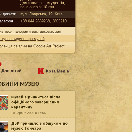
для школярів, студентів,
пенсіонерів: 10 грн
к доїхати
вул. Лаврська, 19, Київ
елефон
+38 044 2889268, 2805210
ивіться панорами виставкових зал
ступне видиво про музей
олекція світлин на Google Art Project
Для дітей
Коза Медіа
ОВИНИ МУЗЕЮ
Музей відчиниться після
офіційного завершення
карантину
10 червня 2020 о 17:56
ДБР прийшло з обшуком до
музею Гончара