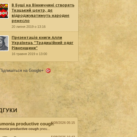
В Буші на Вінниччині створять
Ткацький центр, де
відроджуватимуть народне
ремесло
20 липня 2019 о 13:16
Презентація книги Алли
Українець “Традиційний одяг
Рівненщини”
16 травня 2019 о 13:00
Підпишіться на Google+
ДГУКИ
6/08/2026 05:15
umonia productive cough
:
monia productive cough
pneu...