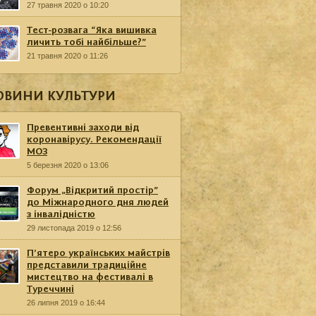
27 травня 2020 о 10:20
Тест-розвага “Яка вишивка
личить тобі найбільше?”
21 травня 2020 о 11:26
ОВИНИ КУЛЬТУРИ
Превентивні заходи від
коронавірусу. Рекомендації
МОЗ
5 березня 2020 о 13:06
Форум „Відкритий простір”
до Міжнародного дня людей
з інвалідністю
29 листопада 2019 о 12:56
П’ятеро українських майстрів
представили традиційне
мистецтво на фестивалі в
Туреччині
26 липня 2019 о 16:44