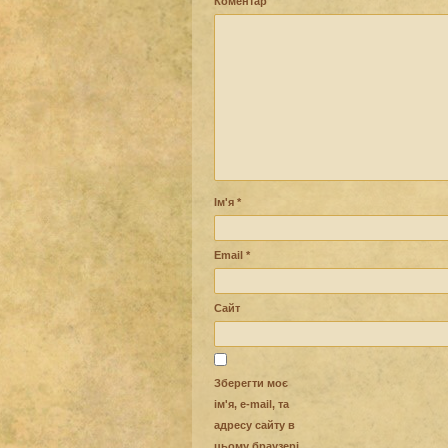
Коментар
Ім'я
*
Email
*
Сайт
Зберегти моє
ім'я, e-mail, та
адресу сайту в
цьому браузері